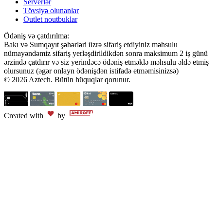
Serverlər
Tövsiyə olunanlar
Outlet noutbuklar
Ödəniş və çatdırılma:
Bakı və Sumqayıt şəhərləri üzrə sifariş etdiyiniz məhsulu
nümayəndəmiz sifariş yerləşdirildikdən sonra maksimum 2 iş günü
ərzində çatdırır və siz yerindəcə ödəniş etməklə məhsulu əldə etmiş
olursunuz (əgər onlayn ödənişdən istifadə etməmisinizsə)
© 2026 Aztech. Bütün hüquqlar qorunur.
Created with
by