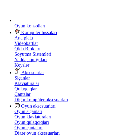
Oyun konsolları
Kompüter hissələri
Ana plata
Videokartlar
Qida Blokları
Soyutma Sistemləri
Yaddaş qurğuları
Keyslər
Aksesuarlar
Siçanlar
Klaviaturalar
Qulaqcıqlar
Çantalar
Digər kompüter aksesuarları
Oyun aksesuarları
Oyun siçanları
Oyun klaviaturaları
Oyun qulaqcıqları
Oyun çantaları
Digər oyun aksesuarları