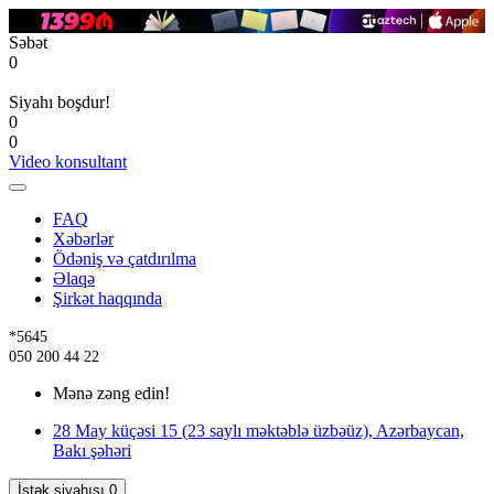
Səbət
0
Siyahı boşdur!
0
0
Video konsultant
FAQ
Xəbərlər
Ödəniş və çatdırılma
Əlaqə
Şirkət haqqında
*5645
050 200 44 22
Mənə zəng edin!
28 May küçəsi 15 (23 saylı məktəblə üzbəüz), Azərbaycan,
Bakı şəhəri
İstək siyahısı
0