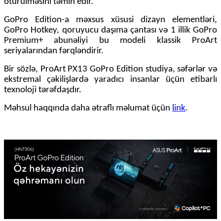
ötürülməsini təmin edir.
GoPro Edition-a məxsus xüsusi dizayn elementləri,
GoPro Hotkey, qoruyucu daşıma çantası və 1 illik GoPro
Premium+ abunəliyi bu modeli klassik ProArt
seriyalarından fərqləndirir.
Bir sözlə, ProArt PX13 GoPro Edition studiya, səfərlər və
ekstremal çəkilişlərdə yaradıcı insanlar
üçün
etibarlı
texnoloji tərəfdaşdır.
Məhsul haqqında daha ətraflı məlumat üçün
link
.