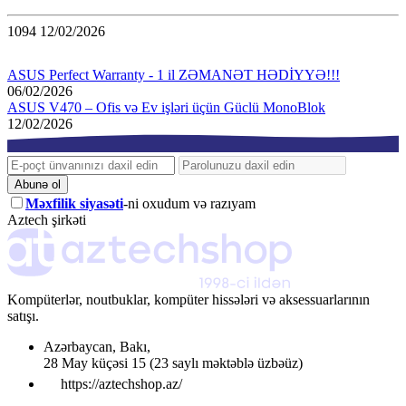
1094
12/02/2026
ASUS Perfect Warranty - 1 il ZƏMANƏT HƏDİYYƏ!!!
06/02/2026
ASUS V470 – Ofis və Ev işləri üçün Güclü MonoBlok
12/02/2026
Abunə ol
Məxfilik siyasəti
-ni oxudum və razıyam
Aztech şirkəti
Kompüterlər, noutbuklar, kompüter hissələri və aksessuarlarının
satışı.
Azərbaycan
,
Bakı
,
28 May küçəsi 15
(23 saylı məktəblə üzbəüz)
https://aztechshop.az/