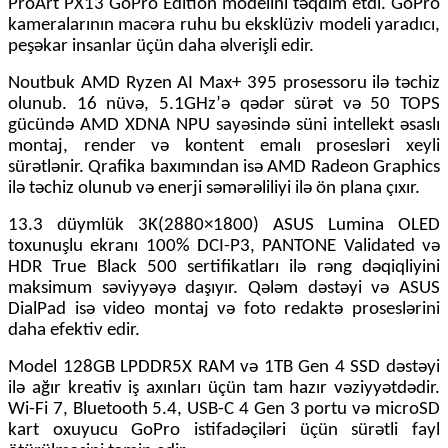
ProArt PX13 GoPro Edition modelini təqdim etdi. GoPro
kameralarının macəra ruhu bu eksklüziv modeli yaradıcı,
peşəkar insanlar üçün daha əlverişli edir.
Noutbuk AMD Ryzen AI Max+ 395 prosessoru ilə təchiz
olunub. 16 nüvə, 5.1GHz’
ə qədər sürət
və 50 TOPS
gücündə AMD XDNA NPU sayəsində süni intellekt əsaslı
montaj, render və kontent emalı prosesləri xeyli
sürətlənir. Qrafika baxımından isə AMD Radeon Graphics
ilə təchiz olunub və enerji səmərəliliyi ilə ön plana çıxır.
13.3 düymlük 3K(2880×1800) ASUS Lumina OLED
toxunuşlu ekranı 100% DCI-P3, PANTONE Validated və
HDR True Black 500 sertifikatları ilə rəng dəqiqliyini
maksimum səviyyəyə daşıyır. Qələm dəstəyi və ASUS
DialPad isə video montaj və foto redaktə proseslərini
daha efektiv edir.
Model 128GB LPDDR5X RAM və 1TB Gen 4 SSD dəstəyi
ilə ağır kreativ iş axınları üçün tam hazır vəziyyətdədir.
Wi-Fi 7, Bluetooth 5.4, USB-C 4 Gen 3 portu və microSD
kart oxuyucu GoPro istifadəçiləri üçün sürətli fayl