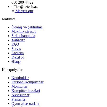
050 200 44 22
office@aztech.az
Marşrut qur
Məlumat
Ödəniş və çatdırılma
Məxfilik siyasəti
Şirkət haqqında
Xəbərlər
FAQ
Servis
Endirim
Daxil ol
Əlaqə
Kateqoriyalar
Noutbuklar
Personal kompüterlər
Monitorlar
Kompüter hissələri
Aksesuarlar
Printerlər
Oyun aksesuarları