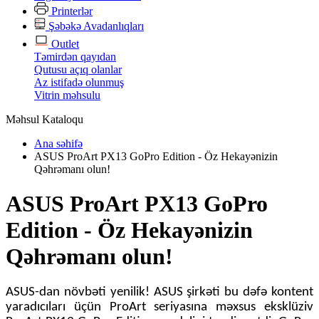
Printerlər
Şəbəkə Avadanlıqları
Outlet
Təmirdən qayıdan
Qutusu açıq olanlar
Az istifadə olunmuş
Vitrin məhsulu
Məhsul Kataloqu
Ana səhifə
ASUS ProArt PX13 GoPro Edition - Öz Hekayənizin
Qəhrəmanı olun!
ASUS ProArt PX13 GoPro
Edition - Öz Hekayənizin
Qəhrəmanı olun!
ASUS-dan növbəti yenilik! ASUS şirkəti bu dəfə kontent
yaradıcıları üçün ProArt seriyasına məxsus eksklüziv