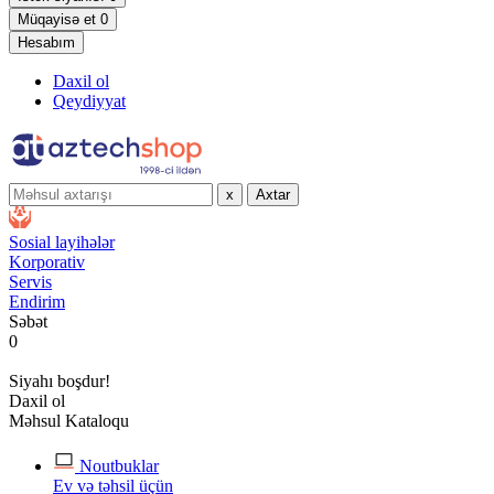
Müqayisə et
0
Hesabım
Daxil ol
Qeydiyyat
x
Axtar
Sosial layihələr
Korporativ
Servis
Endirim
Səbət
0
Siyahı boşdur!
Daxil ol
Məhsul Kataloqu
Noutbuklar
Ev və təhsil üçün