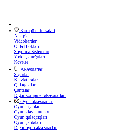
Kompüter hissələri
Ana plata
Videokartlar
Qida Blokları
Soyutma Sistemləri
Yaddaş qurğuları
Keyslər
Aksesuarlar
Siçanlar
Klaviaturalar
Qulaqcıqlar
Çantalar
Digər kompüter aksesuarları
Oyun aksesuarları
Oyun siçanları
Oyun klaviaturaları
Oyun qulaqcıqları
Oyun çantaları
Digər oyun aksesuarları