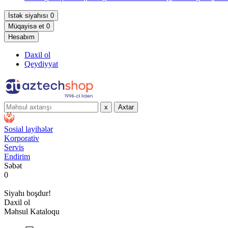
İstək siyahısı
0
Müqayisə et
0
Hesabım
Daxil ol
Qeydiyyat
x
Axtar
Sosial layihələr
Korporativ
Servis
Endirim
Səbət
0
Siyahı boşdur!
Daxil ol
Məhsul Kataloqu