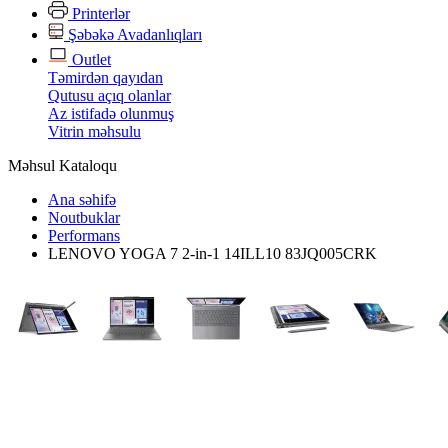
Printerlər
Şəbəkə Avadanlıqları
Outlet
Təmirdən qayıdan
Qutusu açıq olanlar
Az istifadə olunmuş
Vitrin məhsulu
Məhsul Kataloqu
Ana səhifə
Noutbuklar
Performans
LENOVO YOGA 7 2-in-1 14ILL10 83JQ005CRK