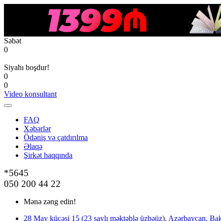
Səbət
0
Siyahı boşdur!
0
0
Video konsultant
FAQ
Xəbərlər
Ödəniş və çatdırılma
Əlaqə
Şirkət haqqında
*5645
050 200 44 22
Mənə zəng edin!
28 May küçəsi 15 (23 saylı məktəblə üzbəüz), Azərbaycan, Bak