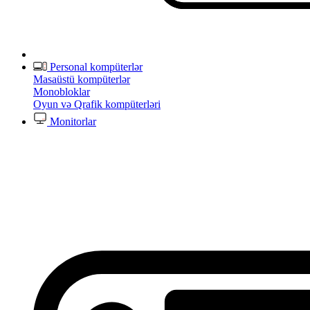
Personal kompüterlər
Masaüstü kompüterlər
Monobloklar
Oyun və Qrafik kompüterləri
Monitorlar