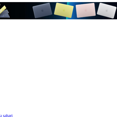
ı şəhəri