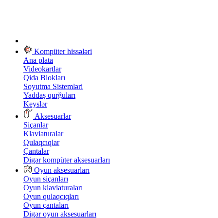
Kompüter hissələri
Ana plata
Videokartlar
Qida Blokları
Soyutma Sistemləri
Yaddaş qurğuları
Keyslər
Aksesuarlar
Siçanlar
Klaviaturalar
Qulaqcıqlar
Çantalar
Digər kompüter aksesuarları
Oyun aksesuarları
Oyun siçanları
Oyun klaviaturaları
Oyun qulaqcıqları
Oyun çantaları
Digər oyun aksesuarları