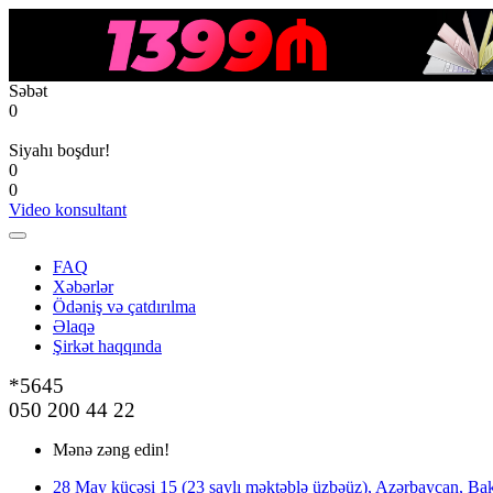
Səbət
0
Siyahı boşdur!
0
0
Video konsultant
FAQ
Xəbərlər
Ödəniş və çatdırılma
Əlaqə
Şirkət haqqında
*5645
050 200 44 22
Mənə zəng edin!
28 May küçəsi 15 (23 saylı məktəblə üzbəüz), Azərbaycan, Bak