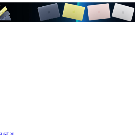
ı şəhəri