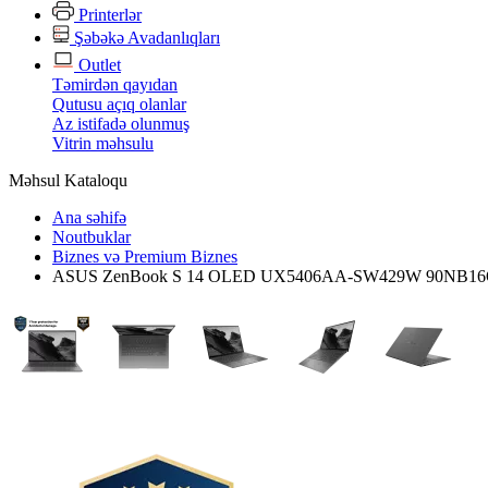
Printerlər
Şəbəkə Avadanlıqları
Outlet
Təmirdən qayıdan
Qutusu açıq olanlar
Az istifadə olunmuş
Vitrin məhsulu
Məhsul Kataloqu
Ana səhifə
Noutbuklar
Biznes və Premium Biznes
ASUS ZenBook S 14 OLED UX5406AA-SW429W 90NB16Q