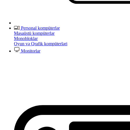
Personal kompüterlər
Masaüstü kompüterlər
Monobloklar
Oyun və Qrafik kompüterləri
Monitorlar