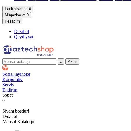
İstək siyahısı
0
Müqayisə et
0
Hesabım
Daxil ol
Qeydiyyat
x
Axtar
Sosial layihələr
Korporativ
Servis
Endirim
Səbət
0
Siyahı boşdur!
Daxil ol
Məhsul Kataloqu