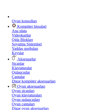
Oyun konsolları
Kompüter hissələri
Ana plata
Videokartlar
Qida Blokları
Soyutma Sistemləri
Yaddaş qurğuları
Keyslər
Aksesuarlar
Siçanlar
Klaviaturalar
Qulaqcıqlar
Çantalar
Digər kompüter aksesuarları
Oyun aksesuarları
Oyun siçanları
Oyun klaviaturaları
Oyun qulaqcıqları
Oyun çantaları
Digər oyun aksesuarları