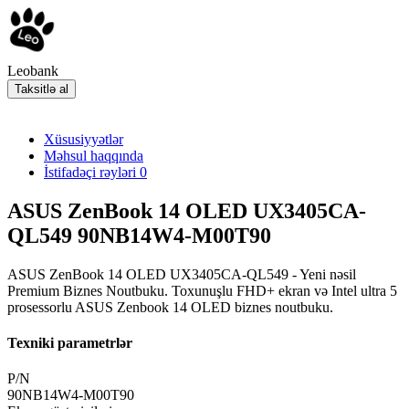
Leobank
Taksitlə al
Xüsusiyyətlər
Məhsul haqqında
İstifadəçi rəyləri
0
ASUS ZenBook 14 OLED UX3405CA-
QL549 90NB14W4-M00T90
ASUS ZenBook 14 OLED UX3405CA-QL549 - Yeni nəsil
Premium Biznes Noutbuku. Toxunuşlu FHD+ ekran və Intel ultra 5
prosessorlu ASUS Zenbook 14 OLED biznes noutbuku.
Texniki parametrlər
P/N
90NB14W4-M00T90