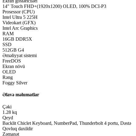
Ekran göstəriciləri
14" Touch FHD+(1920x1200) OLED, 100% DCI-P3
Prosessor (CPU)
Intel Ultra 5 225H
Videokart (GFX)
Intel Arc Graphics
RAM
16GB DDR5X
SSD
512GB G4
Əməliyyat sistemi
FreeDOS
Ekran növü
OLED
Rəng
Foggy Silver
Əlavə məlumatlar
Çəki
1.28 kq
Qeyd
Backlit Chiclet Keyboard, NumberPad, Thunderbolt 4 portu, Dəstə
Qovluq daxildir
Zəmanət