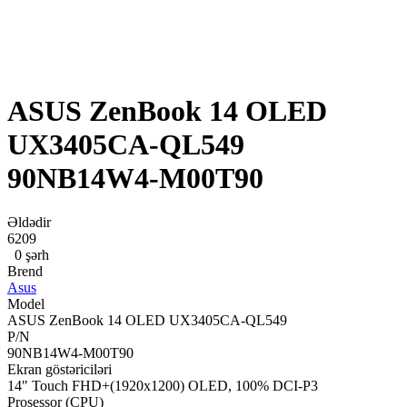
ASUS ZenBook 14 OLED
UX3405CA-QL549
90NB14W4-M00T90
Əldədir
6209
0 şərh
Brend
Asus
Model
ASUS ZenBook 14 OLED UX3405CA-QL549
P/N
90NB14W4-M00T90
Ekran göstəriciləri
14" Touch FHD+(1920x1200) OLED, 100% DCI-P3
Prosessor (CPU)