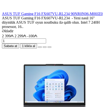
ASUS TUF Gaming F16 FX607VU-RL234 90NR0N06-M00JZ0
ASUS TUF Gaming F16 FX607VU-RL234 - Yeni nəsil 16"
düymlük ASUS TUF oyun noutbuku ilə qalib olun. Intel 7 240H
prosessor, 16..
Əldədir
2 399₼
2 299₼
-100₼
Səbətə at
1 kliklə al