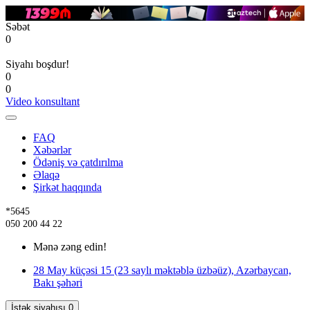
Səbət
0
Siyahı boşdur!
0
0
Video konsultant
FAQ
Xəbərlər
Ödəniş və çatdırılma
Əlaqə
Şirkət haqqında
*5645
050 200 44 22
Mənə zəng edin!
28 May küçəsi 15 (23 saylı məktəblə üzbəüz), Azərbaycan,
Bakı şəhəri
İstək siyahısı
0