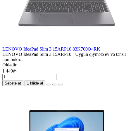
LENOVO IdeaPad Slim 3 15ARP10 83K700Q4RK
LENOVO IdeaPad Slim 3 15ARP10 - Uyğun qiymətə ev və təhsil
noutbuku. ..
Əldədir
1 449₼
Səbətə at
1 kliklə al