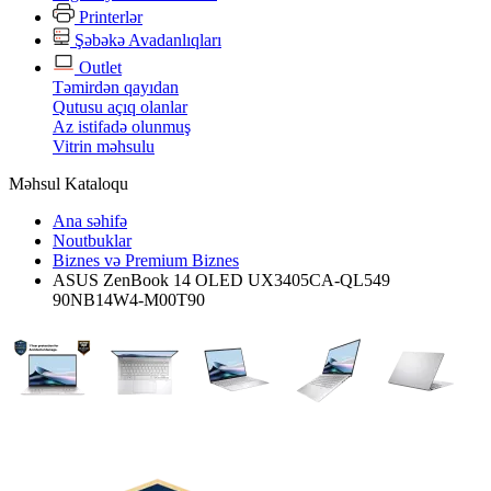
Printerlər
Şəbəkə Avadanlıqları
Outlet
Təmirdən qayıdan
Qutusu açıq olanlar
Az istifadə olunmuş
Vitrin məhsulu
Məhsul Kataloqu
Ana səhifə
Noutbuklar
Biznes və Premium Biznes
ASUS ZenBook 14 OLED UX3405CA-QL549
90NB14W4-M00T90