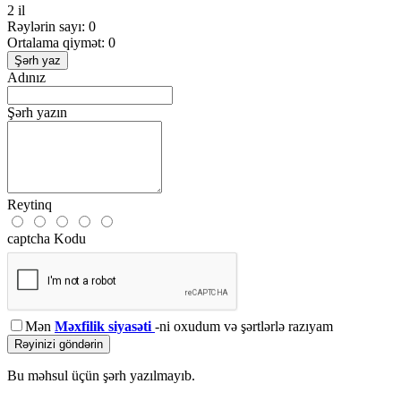
2 il
Rəylərin sayı: 0
Ortalama qiymət: 0
Şərh yaz
Adınız
Şərh yazın
Reytinq
captcha Kodu
Mən
Məxfilik siyasəti
-ni oxudum və şərtlərlə razıyam
Rəyinizi göndərin
Bu məhsul üçün şərh yazılmayıb.