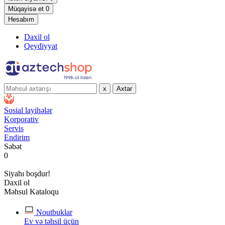
Müqayisə et
0
Hesabım
Daxil ol
Qeydiyyat
x
Axtar
Sosial layihələr
Korporativ
Servis
Endirim
Səbət
0
Siyahı boşdur!
Daxil ol
Məhsul Kataloqu
Noutbuklar
Ev və təhsil üçün