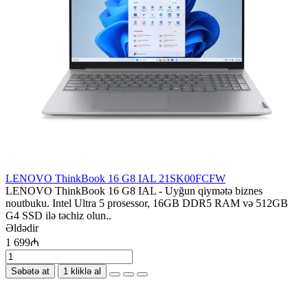
LENOVO ThinkBook 16 G8 IAL 21SK00FCFW
LENOVO ThinkBook 16 G8 IAL - Uyğun qiymətə biznes
noutbuku. Intel Ultra 5 prosessor, 16GB DDR5 RAM və 512GB
G4 SSD ilə təchiz olun..
Əldədir
1 699₼
Səbətə at
1 kliklə al