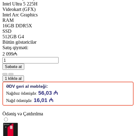
Intel Ultra 5 225H
Videokart (GFX)
Intel Arc Graphics
RAM
16GB DDR5X
SSD
512GB G4
Bütün göstəricilər
Satış qiyməti:
2 099₼
Səbətə at
1 kliklə al
ƏDV geri al məbləği:
56,03 ₼
Nağdsız ödənişdə:
16,01 ₼
Nağd ödənişdə:
Ödəniş və Çatdırılma