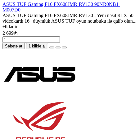
ASUS TUF Gaming F16 FX608JMR-RV130 90NR0NB1-
M007D0
ASUS TUF Gaming F16 FX608JMR-RV130 - Yeni nəsil RTX 50
videokartlı 16" düymlük ASUS TUF oyun noutbuku ilə qalib olun...
Əldədir
2 699₼
Səbətə at
1 kliklə al