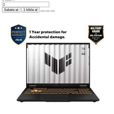
Səbətə at
1 kliklə al