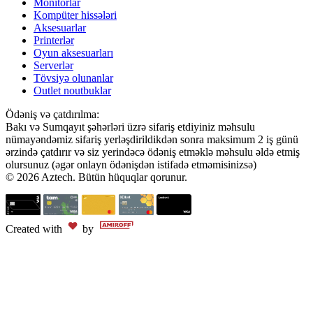
Monitorlar
Kompüter hissələri
Aksesuarlar
Printerlər
Oyun aksesuarları
Serverlər
Tövsiyə olunanlar
Outlet noutbuklar
Ödəniş və çatdırılma:
Bakı və Sumqayıt şəhərləri üzrə sifariş etdiyiniz məhsulu
nümayəndəmiz sifariş yerləşdirildikdən sonra maksimum 2 iş günü
ərzində çatdırır və siz yerindəcə ödəniş etməklə məhsulu əldə etmiş
olursunuz (əgər onlayn ödənişdən istifadə etməmisinizsə)
© 2026 Aztech. Bütün hüquqlar qorunur.
Created with
by