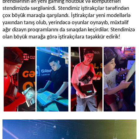
brendlərinin ən yeni gaming noutbuk və kompüterləri
stendimizdə sərgilənirdi. Stendimiz iştirakçılar tərəfindən
çox böyük maraqla qarşılandı. İştirakçılar yeni modellərlə
yaxından tanış olub, yerindəcə oyunlar oynayıb, müxtəlif
ağır dizayn proqramlarını da sınaqdan keçirdilər. Stendimizə
olan böyük marağa görə iştirakçılara təşəkkür edirik!