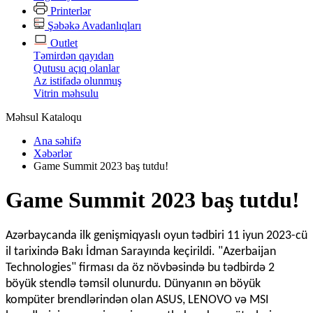
Printerlər
Şəbəkə Avadanlıqları
Outlet
Təmirdən qayıdan
Qutusu açıq olanlar
Az istifadə olunmuş
Vitrin məhsulu
Məhsul Kataloqu
Ana səhifə
Xəbərlər
Game Summit 2023 baş tutdu!
Game Summit 2023 baş tutdu!
Azərbaycanda ilk genişmiqyaslı oyun tədbiri 11 iyun 2023-cü
il tarixində Bakı İdman Sarayında keçirildi. "Azerbaijan
Technologies" firması da öz növbəsində bu tədbirdə 2
böyük stendlə təmsil olunurdu. Dünyanın ən böyük
kompüter brendlərindən olan ASUS, LENOVO və MSI