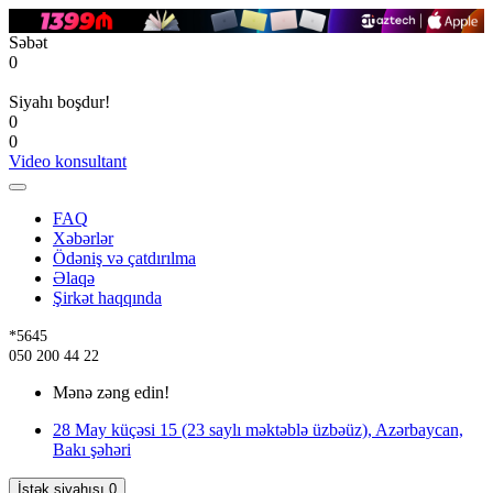
Səbət
0
Siyahı boşdur!
0
0
Video konsultant
FAQ
Xəbərlər
Ödəniş və çatdırılma
Əlaqə
Şirkət haqqında
*5645
050 200 44 22
Mənə zəng edin!
28 May küçəsi 15 (23 saylı məktəblə üzbəüz), Azərbaycan,
Bakı şəhəri
İstək siyahısı
0