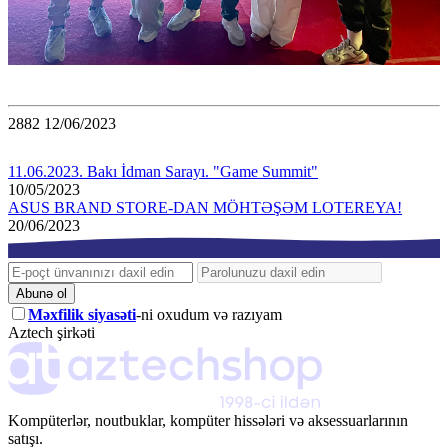
2882
12/06/2023
11.06.2023. Bakı İdman Sarayı. "Game Summit"
10/05/2023
ASUS BRAND STORE-DAN MÖHTƏŞƏM LOTEREYA!
20/06/2023
Abunə ol
Məxfilik siyasəti
-ni oxudum və razıyam
Aztech şirkəti
Kompüterlər, noutbuklar, kompüter hissələri və aksessuarlarının
satışı.