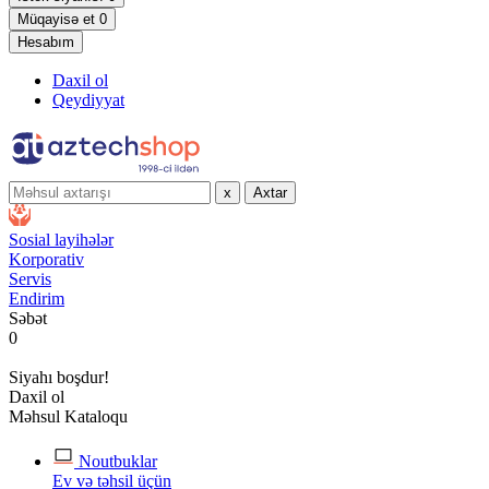
Müqayisə et
0
Hesabım
Daxil ol
Qeydiyyat
x
Axtar
Sosial layihələr
Korporativ
Servis
Endirim
Səbət
0
Siyahı boşdur!
Daxil ol
Məhsul Kataloqu
Noutbuklar
Ev və təhsil üçün