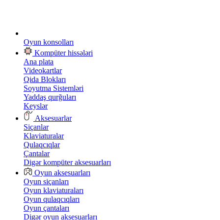
Oyun konsolları
Kompüter hissələri
Ana plata
Videokartlar
Qida Blokları
Soyutma Sistemləri
Yaddaş qurğuları
Keyslər
Aksesuarlar
Siçanlar
Klaviaturalar
Qulaqcıqlar
Çantalar
Digər kompüter aksesuarları
Oyun aksesuarları
Oyun siçanları
Oyun klaviaturaları
Oyun qulaqcıqları
Oyun çantaları
Digər oyun aksesuarları