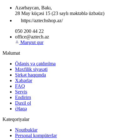
Azərbaycan
,
Bakı
,
28 May küçəsi 15
(23 saylı məktəblə üzbəüz)
https://aztechshop.az/
050 200 44 22
office@aztech.az
Marşrut qur
Məlumat
Ödəniş və çatdırılma
Məxfilik siyasəti
Şirkət haqqında
Xəbərlər
FAQ
Servis
Endirim
Daxil ol
Əlaqə
Kateqoriyalar
Noutbuklar
Personal kompüterlər