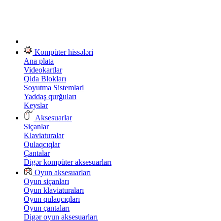
Kompüter hissələri
Ana plata
Videokartlar
Qida Blokları
Soyutma Sistemləri
Yaddaş qurğuları
Keyslər
Aksesuarlar
Siçanlar
Klaviaturalar
Qulaqcıqlar
Çantalar
Digər kompüter aksesuarları
Oyun aksesuarları
Oyun siçanları
Oyun klaviaturaları
Oyun qulaqcıqları
Oyun çantaları
Digər oyun aksesuarları