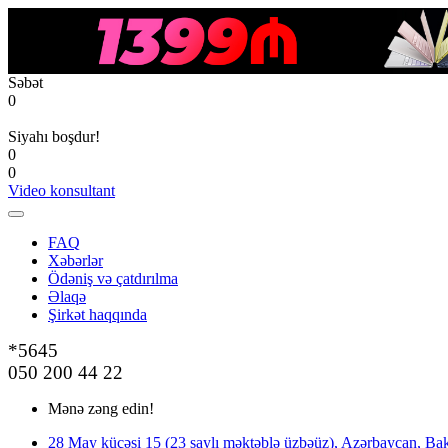
Səbət
0
Siyahı boşdur!
0
0
Video konsultant
FAQ
Xəbərlər
Ödəniş və çatdırılma
Əlaqə
Şirkət haqqında
*5645
050 200 44 22
Mənə zəng edin!
28 May küçəsi 15 (23 saylı məktəblə üzbəüz), Azərbaycan, Bak