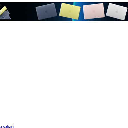
ı şəhəri