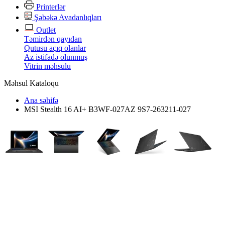
Printerlər
Şəbəkə Avadanlıqları
Outlet
Təmirdən qayıdan
Qutusu açıq olanlar
Az istifadə olunmuş
Vitrin məhsulu
Məhsul Kataloqu
Ana səhifə
MSI Stealth 16 AI+ B3WF-027AZ 9S7-263211-027