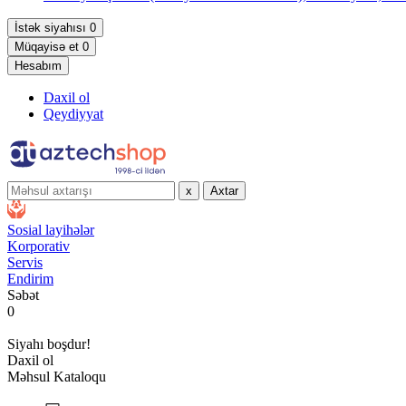
İstək siyahısı
0
Müqayisə et
0
Hesabım
Daxil ol
Qeydiyyat
x
Axtar
Sosial layihələr
Korporativ
Servis
Endirim
Səbət
0
Siyahı boşdur!
Daxil ol
Məhsul Kataloqu