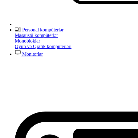
Personal kompüterlər
Masaüstü kompüterlər
Monobloklar
Oyun və Qrafik kompüterləri
Monitorlar