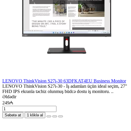
LENOVO ThinkVision S27i-30 63DFKAT4EU Business Monitor
LENOVO ThinkVision S27i-30 - İş adamları üçün ideal seçim, 27"
FHD IPS ekranla təchiz olunmuş büdcə dostu iş monitoru. ..
Əldədir
249₼
Səbətə at
1 kliklə al