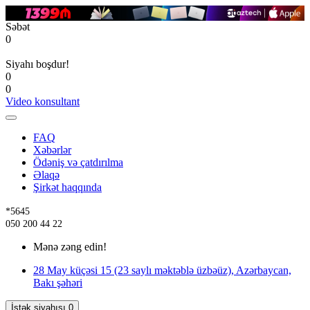
Səbət
0
Siyahı boşdur!
0
0
Video konsultant
FAQ
Xəbərlər
Ödəniş və çatdırılma
Əlaqə
Şirkət haqqında
*5645
050 200 44 22
Mənə zəng edin!
28 May küçəsi 15 (23 saylı məktəblə üzbəüz), Azərbaycan,
Bakı şəhəri
İstək siyahısı
0