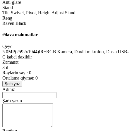
Anti-glare
Stand
Tilt, Swivel, Pivot, Height Adjust Stand
Rəng
Raven Black
Əlavə məlumatlar
Qeyd
5.0MP(2592x1944)IR+RGB Kamera, Daxili mikrofon, Dəstə USB-
C kabel daxildir
Zəmanət
3 il
Rəylərin sayı: 0
Ortalama qiymət: 0
Şərh yaz
Adınız
Şərh yazın
Reytinq