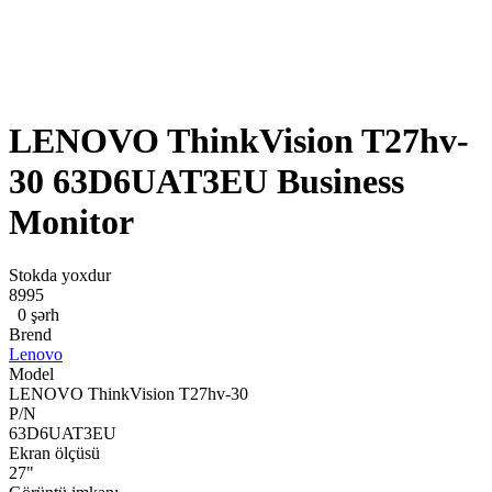
LENOVO ThinkVision T27hv-
30 63D6UAT3EU Business
Monitor
Stokda yoxdur
8995
0 şərh
Brend
Lenovo
Model
LENOVO ThinkVision T27hv-30
P/N
63D6UAT3EU
Ekran ölçüsü
27"