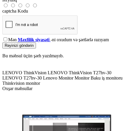
captcha Kodu
Mən
Məxfilik siyasəti
-ni oxudum və şərtlərlə razıyam
Rəyinizi göndərin
Bu məhsul üçün şərh yazılmayıb.
LENOVO ThinkVision
LENOVO ThinkVision T27hv-30
LENOVO T27hv-30
Lenovo Monitor
Monitor Baku
iş monitoru
Thinkvision monitor
Oxşar məhsullar