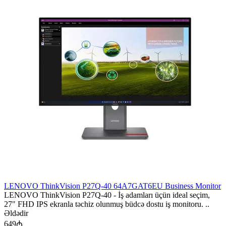
LENOVO ThinkVision P27Q-40 64A7GAT6EU Business Monitor
LENOVO ThinkVision P27Q-40 - İş adamları üçün ideal seçim,
27" FHD IPS ekranla təchiz olunmuş büdcə dostu iş monitoru. ..
Əldədir
649₼