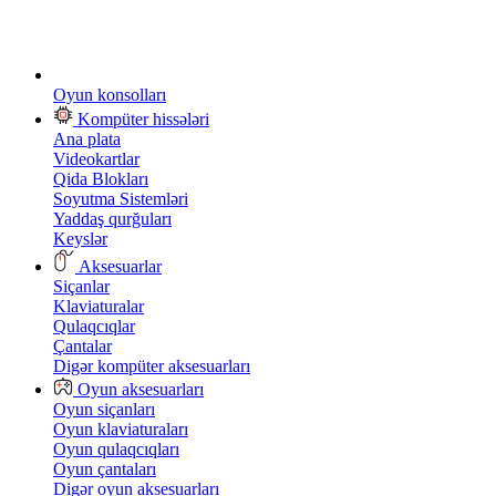
Oyun konsolları
Kompüter hissələri
Ana plata
Videokartlar
Qida Blokları
Soyutma Sistemləri
Yaddaş qurğuları
Keyslər
Aksesuarlar
Siçanlar
Klaviaturalar
Qulaqcıqlar
Çantalar
Digər kompüter aksesuarları
Oyun aksesuarları
Oyun siçanları
Oyun klaviaturaları
Oyun qulaqcıqları
Oyun çantaları
Digər oyun aksesuarları