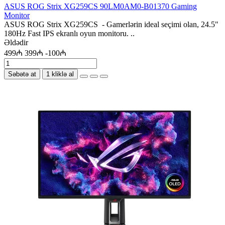
ASUS ROG Strix XG259CS 90LM0AM0-B01370 Gaming
Monitor
ASUS ROG Strix XG259CS - Gamerlərin ideal seçimi olan, 24.5"
180Hz Fast IPS ekranlı oyun monitoru. ..
Əldədir
499₼
399₼
-100₼
Səbətə at
1 kliklə al