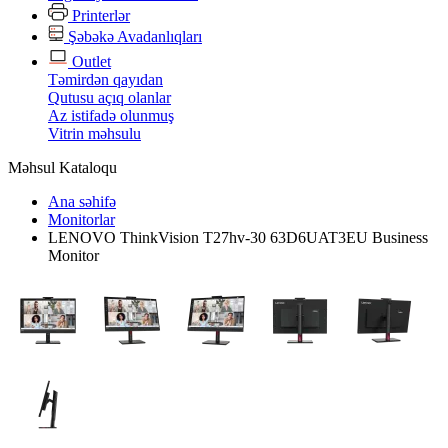
Printerlər
Şəbəkə Avadanlıqları
Outlet
Təmirdən qayıdan
Qutusu açıq olanlar
Az istifadə olunmuş
Vitrin məhsulu
Məhsul Kataloqu
Ana səhifə
Monitorlar
LENOVO ThinkVision T27hv-30 63D6UAT3EU Business
Monitor