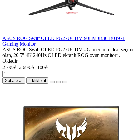
ASUS ROG Swift OLED PG27UCDM 90LM0B30-B01971
Gaming Monitor
ASUS ROG Swift OLED PG27UCDM - Gamerlərin ideal seçimi
olan, 26.5" 4K 240Hz OLED ekranlı ROG oyun monitoru. ..
Əldədir
2 799₼
2 699₼
-100₼
Səbətə at
1 kliklə al