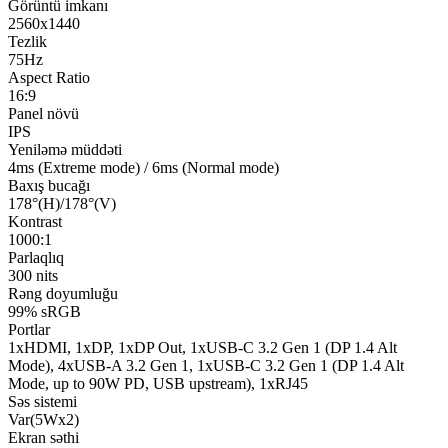
Görüntü imkanı
2560x1440
Tezlik
75Hz
Aspect Ratio
16:9
Panel növü
IPS
Yeniləmə müddəti
4ms (Extreme mode) / 6ms (Normal mode)
Baxış bucağı
178°(H)/178°(V)
Kontrast
1000:1
Parlaqlıq
300 nits
Rəng doyumluğu
99% sRGB
Portlar
1xHDMI, 1xDP, 1xDP Out, 1xUSB-C 3.2 Gen 1 (DP 1.4 Alt
Mode), 4xUSB-A 3.2 Gen 1, 1xUSB-C 3.2 Gen 1 (DP 1.4 Alt
Mode, up to 90W PD, USB upstream), 1xRJ45
Səs sistemi
Var(5Wx2)
Ekran səthi