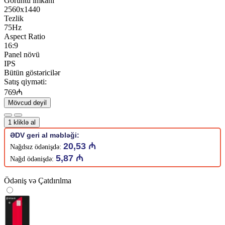
Görüntü imkanı
2560x1440
Tezlik
75Hz
Aspect Ratio
16:9
Panel növü
IPS
Bütün göstəricilər
Satış qiyməti:
769₼
Mövcud deyil
1 kliklə al
ƏDV geri al məbləği:
20,53 ₼
Nağdsız ödənişdə:
5,87 ₼
Nağd ödənişdə:
Ödəniş və Çatdırılma