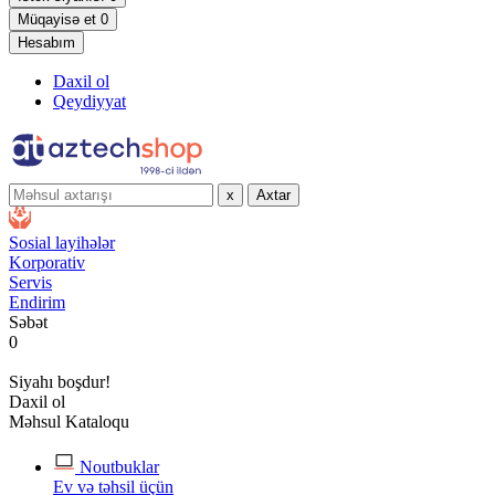
Müqayisə et
0
Hesabım
Daxil ol
Qeydiyyat
x
Axtar
Sosial layihələr
Korporativ
Servis
Endirim
Səbət
0
Siyahı boşdur!
Daxil ol
Məhsul Kataloqu
Noutbuklar
Ev və təhsil üçün