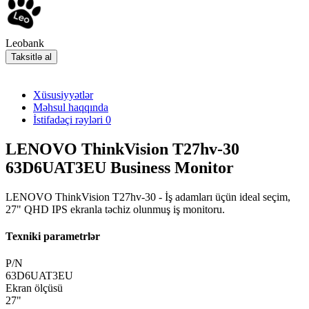
Leobank
Taksitlə al
Xüsusiyyətlər
Məhsul haqqında
İstifadəçi rəyləri
0
LENOVO ThinkVision T27hv-30
63D6UAT3EU Business Monitor
LENOVO ThinkVision T27hv-30 - İş adamları üçün ideal seçim,
27" QHD IPS ekranla təchiz olunmuş iş monitoru.
Texniki parametrlər
P/N
63D6UAT3EU
Ekran ölçüsü
27"