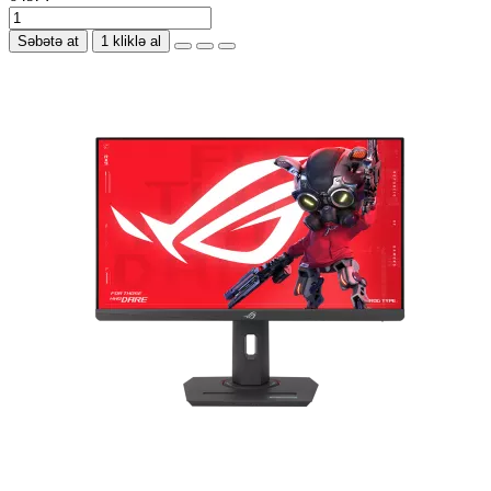
Səbətə at
1 kliklə al