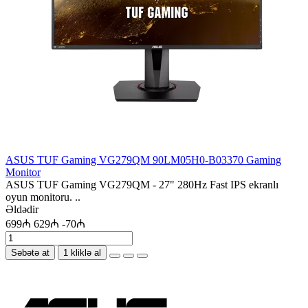
ASUS TUF Gaming VG279QM 90LM05H0-B03370 Gaming
Monitor
ASUS TUF Gaming VG279QM - 27" 280Hz Fast IPS ekranlı
oyun monitoru. ..
Əldədir
699₼
629₼
-70₼
Səbətə at
1 kliklə al