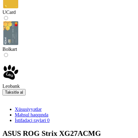
UCard
Bolkart
Leobank
Taksitlə al
Xüsusiyyətlər
Məhsul haqqında
İstifadəçi rəyləri
0
ASUS ROG Strix XG27ACMG