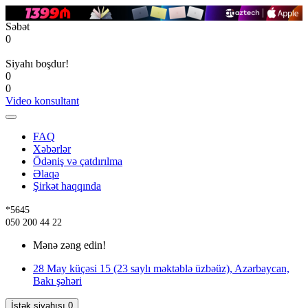
Səbət
0
Siyahı boşdur!
0
0
Video konsultant
FAQ
Xəbərlər
Ödəniş və çatdırılma
Əlaqə
Şirkət haqqında
*5645
050 200 44 22
Mənə zəng edin!
28 May küçəsi 15 (23 saylı məktəblə üzbəüz), Azərbaycan,
Bakı şəhəri
İstək siyahısı
0