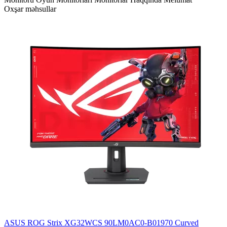
Oxşar məhsullar
ASUS ROG Strix XG32WCS 90LM0AC0-B01970 Curved