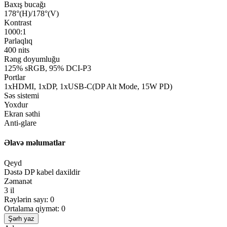
Baxış bucağı
178°(H)/178°(V)
Kontrast
1000:1
Parlaqlıq
400 nits
Rəng doyumluğu
125% sRGB, 95% DCI-P3
Portlar
1xHDMI, 1xDP, 1xUSB-C(DP Alt Mode, 15W PD)
Səs sistemi
Yoxdur
Ekran səthi
Anti-glare
Əlavə məlumatlar
Qeyd
Dəstə DP kabel daxildir
Zəmanət
3 il
Rəylərin sayı: 0
Ortalama qiymət: 0
Şərh yaz