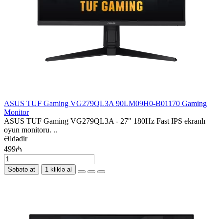
ASUS TUF Gaming VG279QL3A 90LM09H0-B01170 Gaming
Monitor
ASUS TUF Gaming VG279QL3A - 27" 180Hz Fast IPS ekranlı
oyun monitoru. ..
Əldədir
499₼
Səbətə at
1 kliklə al