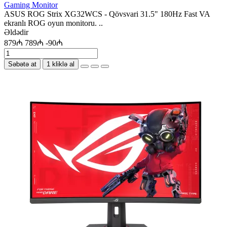
Gaming Monitor
ASUS ROG Strix XG32WCS - Qövsvari 31.5" 180Hz Fast VA
ekranlı ROG oyun monitoru. ..
Əldədir
879₼
789₼
-90₼
Səbətə at
1 kliklə al