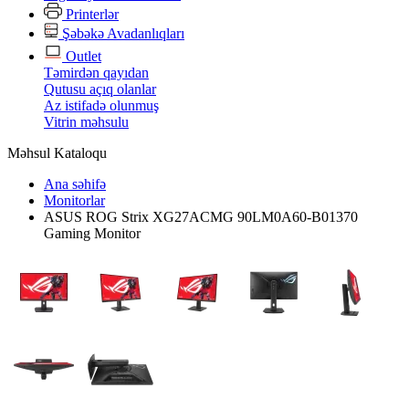
Printerlər
Şəbəkə Avadanlıqları
Outlet
Təmirdən qayıdan
Qutusu açıq olanlar
Az istifadə olunmuş
Vitrin məhsulu
Məhsul Kataloqu
Ana səhifə
Monitorlar
ASUS ROG Strix XG27ACMG 90LM0A60-B01370
Gaming Monitor