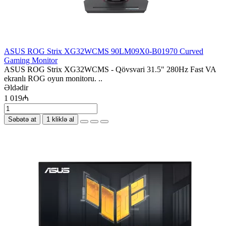
ASUS ROG Strix XG32WCMS 90LM09X0-B01970 Curved
Gaming Monitor
ASUS ROG Strix XG32WCMS - Qövsvari 31.5" 280Hz Fast VA
ekranlı ROG oyun monitoru. ..
Əldədir
1 019₼
Səbətə at
1 kliklə al