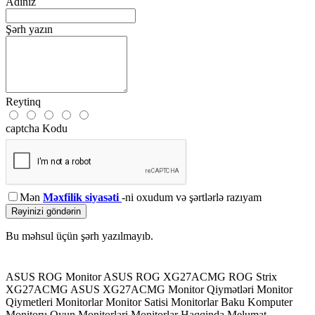
Adınız
Şərh yazın
Reytinq
captcha Kodu
Mən
Məxfilik siyasəti
-ni oxudum və şərtlərlə razıyam
Rəyinizi göndərin
Bu məhsul üçün şərh yazılmayıb.
ASUS ROG Monitor
ASUS ROG XG27ACMG
ROG Strix
XG27ACMG
ASUS XG27ACMG
Monitor Qiymətləri
Monitor
Qiymetleri
Monitorlar
Monitor Satisi
Monitorlar Baku
Komputer
Monitoru
Oyun Monitorlari
Monitorlar Haqqinda Melumat