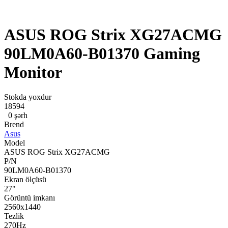
ASUS ROG Strix XG27ACMG
90LM0A60-B01370 Gaming
Monitor
Stokda yoxdur
18594
0 şərh
Brend
Asus
Model
ASUS ROG Strix XG27ACMG
P/N
90LM0A60-B01370
Ekran ölçüsü
27"
Görüntü imkanı
2560x1440
Tezlik
270Hz