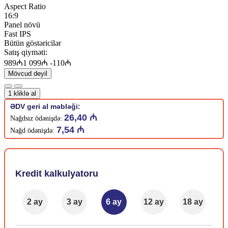
Aspect Ratio
16:9
Panel növü
Fast IPS
Bütün göstəricilər
Satış qiyməti:
989₼
1 099₼
-110₼
Mövcud deyil
1 kliklə al
ƏDV geri al məbləği:
26,40 ₼
Nağdsız ödənişdə:
7,54 ₼
Nağd ödənişdə:
Kredit kalkulyatoru
2 ay
3 ay
6 ay
12 ay
18 ay