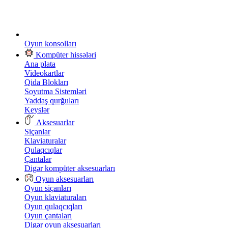
Oyun konsolları
Kompüter hissələri
Ana plata
Videokartlar
Qida Blokları
Soyutma Sistemləri
Yaddaş qurğuları
Keyslər
Aksesuarlar
Siçanlar
Klaviaturalar
Qulaqcıqlar
Çantalar
Digər kompüter aksesuarları
Oyun aksesuarları
Oyun siçanları
Oyun klaviaturaları
Oyun qulaqcıqları
Oyun çantaları
Digər oyun aksesuarları