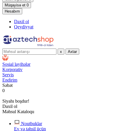
Müqayisə et
0
Hesabım
Daxil ol
Qeydiyyat
x
Axtar
Sosial layihələr
Korporativ
Servis
Endirim
Səbət
0
Siyahı boşdur!
Daxil ol
Məhsul Kataloqu
Noutbuklar
Ev və təhsil üçün