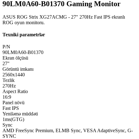
90LM0A60-B01370 Gaming Monitor
ASUS ROG Strix XG27ACMG - 27" 270Hz Fast IPS ekranlı
ROG oyun monitoru.
Texniki parametrlər
P/N
90LM0A60-B01370
Ekran ölçüsü
27"
Görüntü imkanı
2560x1440
Tezlik
270Hz
Aspect Ratio
16:9
Panel növü
Fast IPS
Yeniləmə müddəti
1ms(GTG)
Sync
AMD FreeSync Premium, ELMB Sync, VESA AdaptiveSync, G-
SYNC