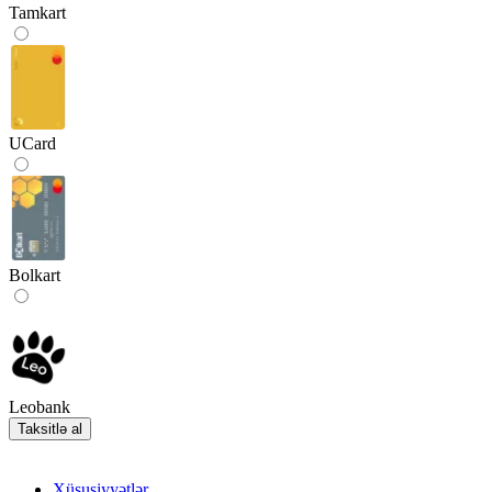
Tamkart
UCard
Bolkart
Leobank
Taksitlə al
Xüsusiyyətlər