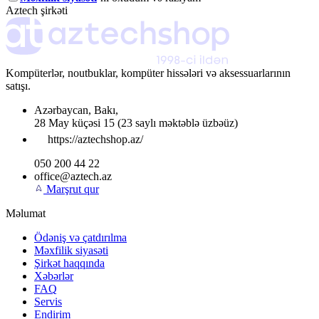
Aztech şirkəti
Kompüterlər, noutbuklar, kompüter hissələri və aksessuarlarının
satışı.
Azərbaycan
,
Bakı
,
28 May küçəsi 15
(23 saylı məktəblə üzbəüz)
https://aztechshop.az/
050 200 44 22
office@aztech.az
Marşrut qur
Məlumat
Ödəniş və çatdırılma
Məxfilik siyasəti
Şirkət haqqında
Xəbərlər
FAQ
Servis
Endirim