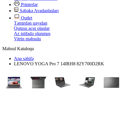
Printerlər
Şəbəkə Avadanlıqları
Outlet
Təmirdən qayıdan
Qutusu açıq olanlar
Az istifadə olunmuş
Vitrin məhsulu
Məhsul Kataloqu
Ana səhifə
LENOVO YOGA Pro 7 14IRH8 82Y700D2RK