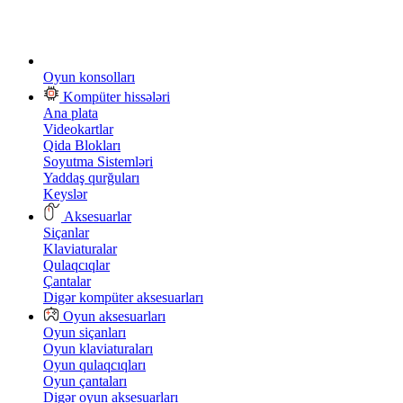
Oyun konsolları
Kompüter hissələri
Ana plata
Videokartlar
Qida Blokları
Soyutma Sistemləri
Yaddaş qurğuları
Keyslər
Aksesuarlar
Siçanlar
Klaviaturalar
Qulaqcıqlar
Çantalar
Digər kompüter aksesuarları
Oyun aksesuarları
Oyun siçanları
Oyun klaviaturaları
Oyun qulaqcıqları
Oyun çantaları
Digər oyun aksesuarları