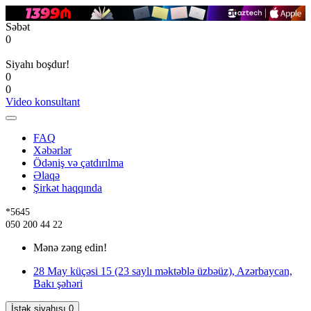
Səbət
0
Siyahı boşdur!
0
0
Video konsultant
FAQ
Xəbərlər
Ödəniş və çatdırılma
Əlaqə
Şirkət haqqında
*5645
050 200 44 22
Mənə zəng edin!
28 May küçəsi 15 (23 saylı məktəblə üzbəüz), Azərbaycan,
Bakı şəhəri
İstək siyahısı
0