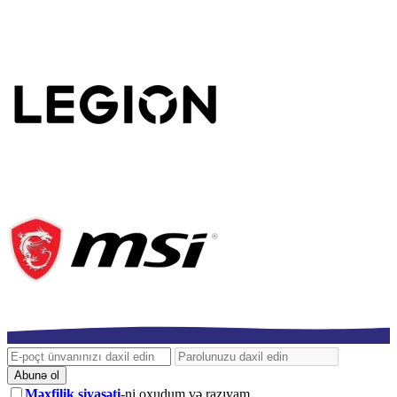
Abunə ol
Məxfilik siyasəti
-ni oxudum və razıyam