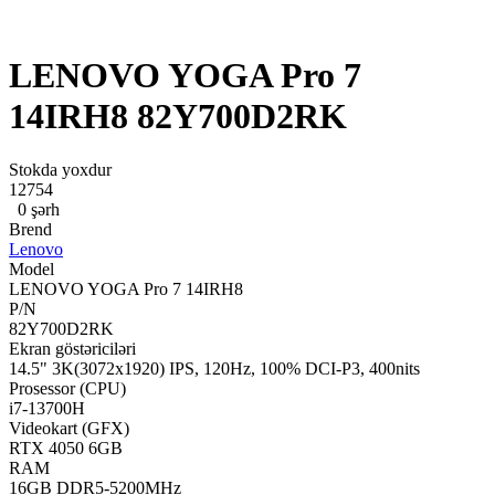
LENOVO YOGA Pro 7
14IRH8 82Y700D2RK
Stokda yoxdur
12754
0 şərh
Brend
Lenovo
Model
LENOVO YOGA Pro 7 14IRH8
P/N
82Y700D2RK
Ekran göstəriciləri
14.5" 3K(3072x1920) IPS, 120Hz, 100% DCI-P3, 400nits
Prosessor (CPU)
i7-13700H
Videokart (GFX)
RTX 4050 6GB
RAM
16GB DDR5-5200MHz