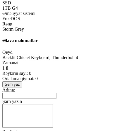
SSD
1TB G4
Əməliyyat sistemi
FreeDOS
Rəng
Storm Grey
Əlavə məlumatlar
Qeyd
Backlit Chiclet Keyboard, Thunderbolt 4
Zəmanət
1 il
Rəylərin sayı: 0
Ortalama qiymət: 0
Şərh yaz
Adınız
Şərh yazın