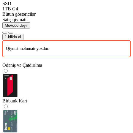
SSD
1TB G4
Bütün göstəricilər
Satış qiyməti:
Mövcud deyil
1 kliklə al
Qiymət məlumatı yoxdur.
Ödəniş və Çatdırılma
Birbank Kart