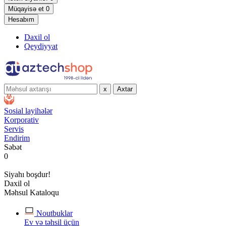
Müqayisə et
0
Hesabım
Daxil ol
Qeydiyyat
x
Axtar
Sosial layihələr
Korporativ
Servis
Endirim
Səbət
0
Siyahı boşdur!
Daxil ol
Məhsul Kataloqu
Noutbuklar
Ev və təhsil üçün