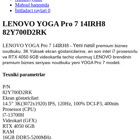
Məhsul haqqında
İstifadəçi rəyləri
0
LENOVO YOGA Pro 7 14IRH8
82Y700D2RK
LENOVO YOGA Pro 7 14IRH8 -
Yeni nəsil
premium biznes
outbuku. 3K Yüksək ekran göstəricilərinə, ən son intel i7 prosesorlu
n
və RTX 4050 6GB videokartla təchiz olunmuş LENOVO brendinin
premium biznes seriyası noutbuku yeni YOGA Pro 7 modeli.
Texniki parametrlər
P/N
82Y700D2RK
Ekran göstəriciləri
14.5" 3K(3072x1920) IPS, 120Hz, 100% DCI-P3, 400nits
Prosessor (CPU)
i7-13700H
Videokart (GFX)
RTX 4050 6GB
RAM
16GB DDR5-5200MHz