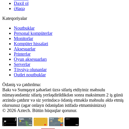
Daxil ol
Əlaqə
Kateqoriyalar
Noutbuklar
Personal kompüterlər
Monitorlar
Kompüter hissələri
Aksesuarlar
Printerlər
Oyun aksesuarları
Serverlər
Tövsiyə olunanlar
Outlet noutbuklar
Ödəniş və çatdırılma:
Bakı və Sumqayıt şəhərləri üzrə sifariş etdiyiniz məhsulu
nümayəndəmiz sifariş yerləşdirildikdən sonra maksimum 2 iş günü
ərzində çatdırır və siz yerindəcə ödəniş etməklə məhsulu əldə etmiş
olursunuz (əgər onlayn ödənişdən istifadə etməmisinizsə)
© 2026 Aztech. Bütün hüquqlar qorunur.