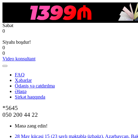
Səbət
0
Siyahı boşdur!
0
0
Video konsultant
FAQ
Xəbərlər
Ödəniş və çatdırılma
Əlaqə
Şirkət haqqında
*5645
050 200 44 22
Mənə zəng edin!
28 May küçəsi 15 (23 saylı məktəblə üzbəüz), Azərbaycan, Bak