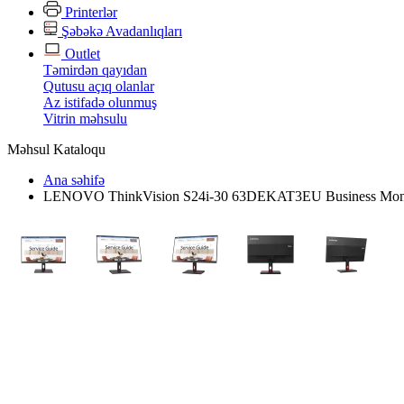
Printerlər
Şəbəkə Avadanlıqları
Outlet
Təmirdən qayıdan
Qutusu açıq olanlar
Az istifadə olunmuş
Vitrin məhsulu
Məhsul Kataloqu
Ana səhifə
LENOVO ThinkVision S24i-30 63DEKAT3EU Business Mon