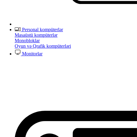
Personal kompüterlər
Masaüstü kompüterlər
Monobloklar
Oyun və Qrafik kompüterləri
Monitorlar