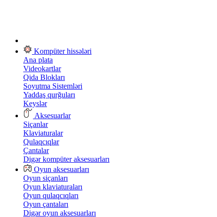
Kompüter hissələri
Ana plata
Videokartlar
Qida Blokları
Soyutma Sistemləri
Yaddaş qurğuları
Keyslər
Aksesuarlar
Siçanlar
Klaviaturalar
Qulaqcıqlar
Çantalar
Digər kompüter aksesuarları
Oyun aksesuarları
Oyun siçanları
Oyun klaviaturaları
Oyun qulaqcıqları
Oyun çantaları
Digər oyun aksesuarları