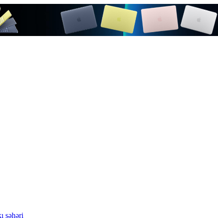
ı şəhəri