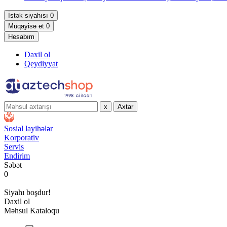
İstək siyahısı
0
Müqayisə et
0
Hesabım
Daxil ol
Qeydiyyat
x
Axtar
Sosial layihələr
Korporativ
Servis
Endirim
Səbət
0
Siyahı boşdur!
Daxil ol
Məhsul Kataloqu