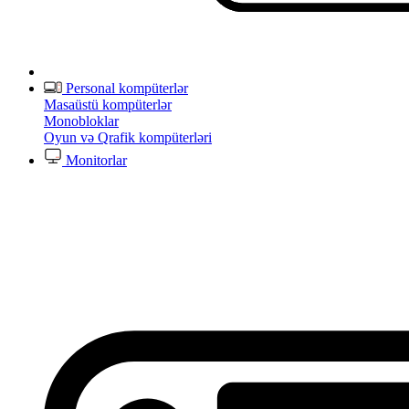
Personal kompüterlər
Masaüstü kompüterlər
Monobloklar
Oyun və Qrafik kompüterləri
Monitorlar