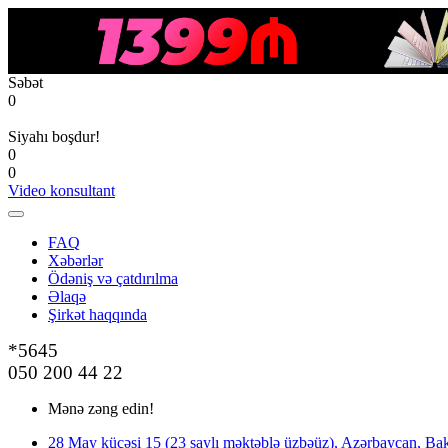
Səbət
0
Siyahı boşdur!
0
0
Video konsultant
FAQ
Xəbərlər
Ödəniş və çatdırılma
Əlaqə
Şirkət haqqında
*5645
050 200 44 22
Mənə zəng edin!
28 May küçəsi 15 (23 saylı məktəblə üzbəüz), Azərbaycan, Bak