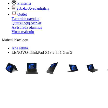
Printerlər
Şəbəkə Avadanlıqları
Outlet
Təmirdən qayıdan
Qutusu açıq olanlar
Az istifadə olunmuş
Vitrin məhsulu
Məhsul Kataloqu
Ana səhifə
LENOVO ThinkPad X13 2-in-1 Gen 5