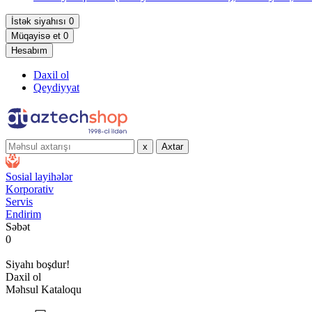
İstək siyahısı
0
Müqayisə et
0
Hesabım
Daxil ol
Qeydiyyat
x
Axtar
Sosial layihələr
Korporativ
Servis
Endirim
Səbət
0
Siyahı boşdur!
Daxil ol
Məhsul Kataloqu