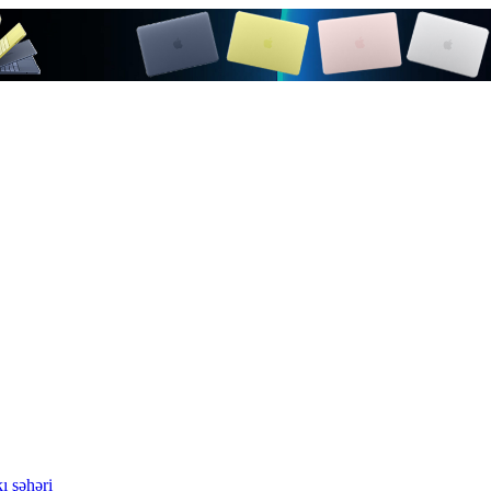
ı şəhəri