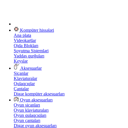
Kompüter hissələri
Ana plata
Videokartlar
Qida Blokları
Soyutma Sistemləri
Yaddaş qurğuları
Keyslər
Aksesuarlar
Siçanlar
Klaviaturalar
Qulaqcıqlar
Çantalar
Digər kompüter aksesuarları
Oyun aksesuarları
Oyun siçanları
Oyun klaviaturaları
Oyun qulaqcıqları
Oyun çantaları
Digər oyun aksesuarları