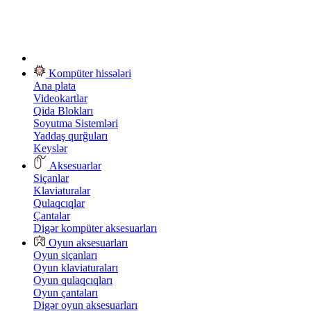
Kompüter hissələri
Ana plata
Videokartlar
Qida Blokları
Soyutma Sistemləri
Yaddaş qurğuları
Keyslər
Aksesuarlar
Siçanlar
Klaviaturalar
Qulaqcıqlar
Çantalar
Digər kompüter aksesuarları
Oyun aksesuarları
Oyun siçanları
Oyun klaviaturaları
Oyun qulaqcıqları
Oyun çantaları
Digər oyun aksesuarları