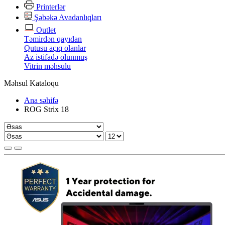
Printerlər
Şəbəkə Avadanlıqları
Outlet
Təmirdən qayıdan
Qutusu açıq olanlar
Az istifadə olunmuş
Vitrin məhsulu
Məhsul Kataloqu
Ana səhifə
ROG Strix 18