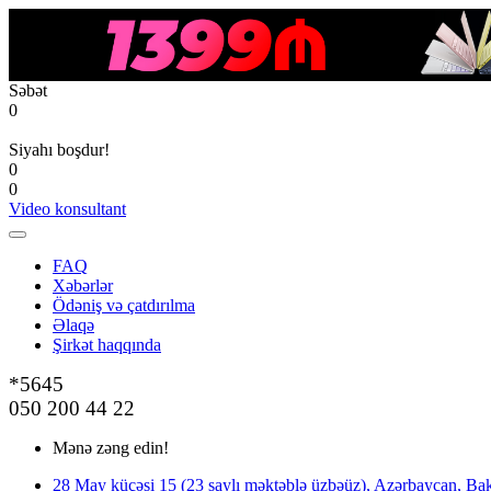
Səbət
0
Siyahı boşdur!
0
0
Video konsultant
FAQ
Xəbərlər
Ödəniş və çatdırılma
Əlaqə
Şirkət haqqında
*5645
050 200 44 22
Mənə zəng edin!
28 May küçəsi 15 (23 saylı məktəblə üzbəüz), Azərbaycan, Bak