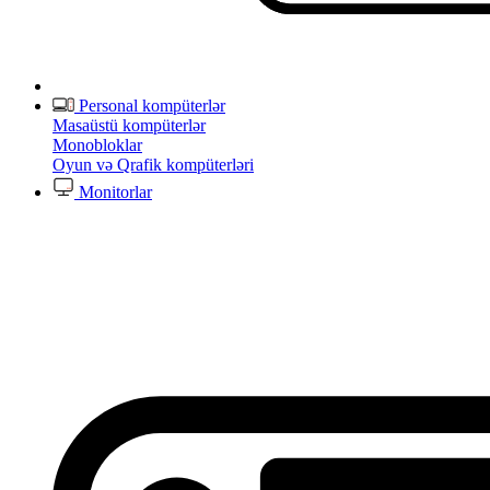
Personal kompüterlər
Masaüstü kompüterlər
Monobloklar
Oyun və Qrafik kompüterləri
Monitorlar