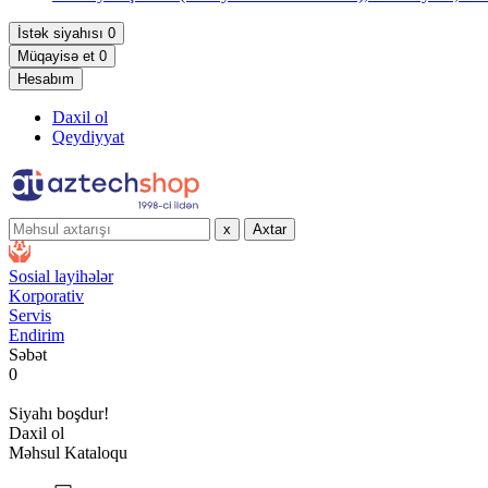
İstək siyahısı
0
Müqayisə et
0
Hesabım
Daxil ol
Qeydiyyat
x
Axtar
Sosial layihələr
Korporativ
Servis
Endirim
Səbət
0
Siyahı boşdur!
Daxil ol
Məhsul Kataloqu