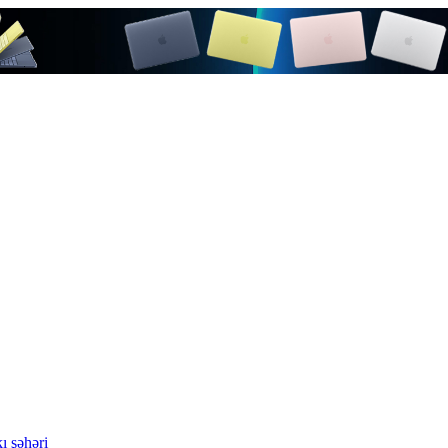
ı şəhəri