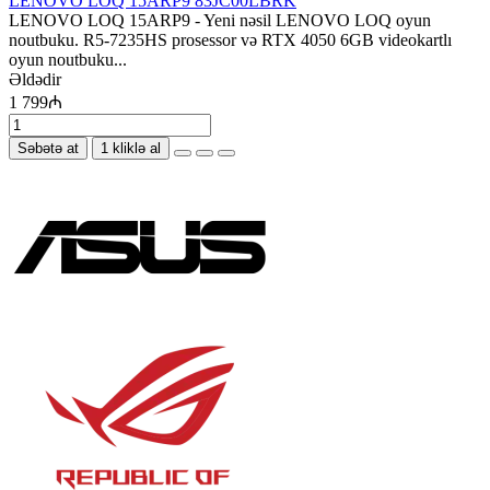
LENOVO LOQ 15ARP9 83JC00LBRK
LENOVO LOQ 15ARP9 - Yeni nəsil LENOVO LOQ oyun
noutbuku. R5-7235HS prosessor və RTX 4050 6GB videokartlı
oyun noutbuku...
Əldədir
1 799₼
Səbətə at
1 kliklə al