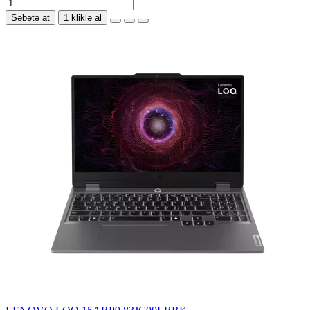
Səbətə at
1 kliklə al