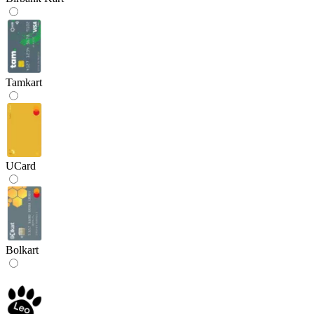
Tamkart
UCard
Bolkart