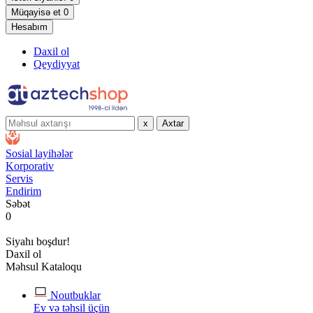
Müqayisə et
0
Hesabım
Daxil ol
Qeydiyyat
x
Axtar
Sosial layihələr
Korporativ
Servis
Endirim
Səbət
0
Siyahı boşdur!
Daxil ol
Məhsul Kataloqu
Noutbuklar
Ev və təhsil üçün