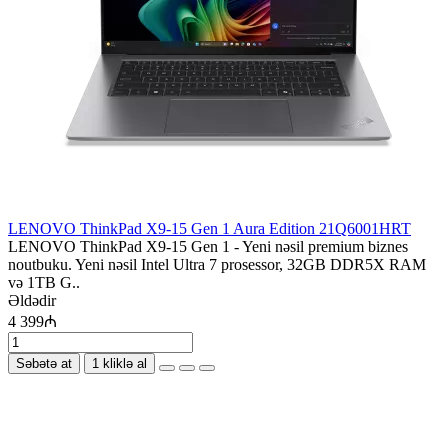
LENOVO ThinkPad X9-15 Gen 1 Aura Edition 21Q6001HRT
LENOVO ThinkPad X9-15 Gen 1 - Yeni nəsil premium biznes
noutbuku. Yeni nəsil Intel Ultra 7 prosessor, 32GB DDR5X RAM
və 1TB G..
Əldədir
4 399₼
Səbətə at
1 kliklə al