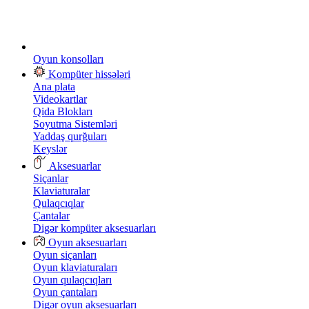
Oyun konsolları
Kompüter hissələri
Ana plata
Videokartlar
Qida Blokları
Soyutma Sistemləri
Yaddaş qurğuları
Keyslər
Aksesuarlar
Siçanlar
Klaviaturalar
Qulaqcıqlar
Çantalar
Digər kompüter aksesuarları
Oyun aksesuarları
Oyun siçanları
Oyun klaviaturaları
Oyun qulaqcıqları
Oyun çantaları
Digər oyun aksesuarları