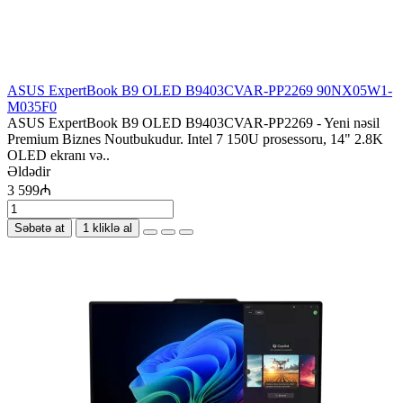
ASUS ExpertBook B9 OLED B9403CVAR-PP2269 90NX05W1-
M035F0
ASUS ExpertBook B9 OLED B9403CVAR-PP2269 - Yeni nəsil
Premium Biznes Noutbukudur. Intel 7 150U prosessoru, 14" 2.8K
OLED ekranı və..
Əldədir
3 599₼
Səbətə at
1 kliklə al