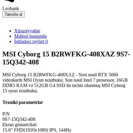
Leobank
Taksitlə al
Xüsusiyyətlər
Məhsul haqqında
İstifadəçi rəyləri
0
MSI Cyborg 15 B2RWFKG-408XAZ 9S7-
15Q342-408
MSI Cyborg 15 B2RWFKG-408XAZ - Yeni nəsil RTX 5060
videokartlı MSI Oyun noutbuku. Son nəsil Intel 7 prosessor, 16GB
DDR5 RAM və 512GB G4 SSD ilə təchiz olunmuş MSI Cyborg
15 oyun noutbuku.
Texniki parametrlər
P/N
9S7-15Q342-408
Ekran göstəriciləri
15.6" FHD(1920x1080) IPS, 144Hz