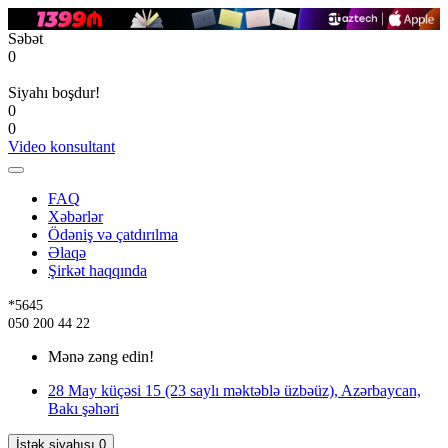
Səbət
0
Siyahı boşdur!
0
0
Video konsultant
FAQ
Xəbərlər
Ödəniş və çatdırılma
Əlaqə
Şirkət haqqında
*5645
050 200 44 22
Mənə zəng edin!
28 May küçəsi 15 (23 saylı məktəblə üzbəüz), Azərbaycan,
Bakı şəhəri
İstək siyahısı
0