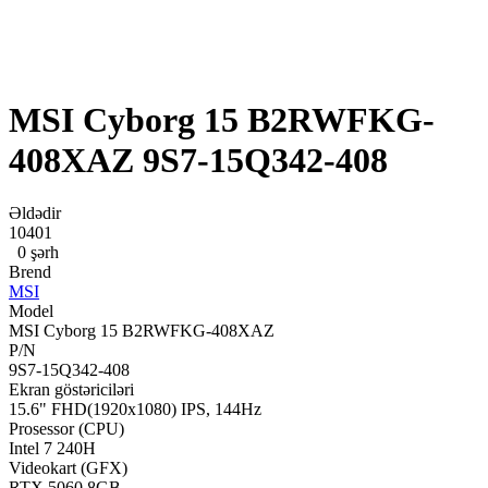
MSI Cyborg 15 B2RWFKG-
408XAZ 9S7-15Q342-408
Əldədir
10401
0 şərh
Brend
MSI
Model
MSI Cyborg 15 B2RWFKG-408XAZ
P/N
9S7-15Q342-408
Ekran göstəriciləri
15.6" FHD(1920x1080) IPS, 144Hz
Prosessor (CPU)
Intel 7 240H
Videokart (GFX)
RTX 5060 8GB