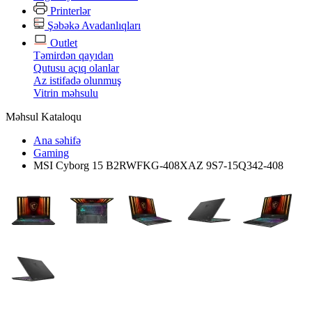
Printerlər
Şəbəkə Avadanlıqları
Outlet
Təmirdən qayıdan
Qutusu açıq olanlar
Az istifadə olunmuş
Vitrin məhsulu
Məhsul Kataloqu
Ana səhifə
Gaming
MSI Cyborg 15 B2RWFKG-408XAZ 9S7-15Q342-408