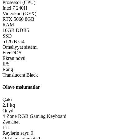
Prosessor (CPU)
Intel 7 240H
Videokart (GFX)
RTX 5060 8GB
RAM
16GB DDR5
SSD
512GB G4
Əməliyyat sistemi
FreeDOS
Ekran növü
IPS
Rəng
Translucent Black
Əlavə məlumatlar
Çəki
2.1 kq
Qeyd
4-Zone RGB Gaming Keyboard
Zəmanət
1 il
Rəylərin sayı: 0
Ortalama qiymət: 0