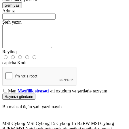
Şərh yaz
Adınız
Şərh yazın
Reytinq
captcha Kodu
Mən
Məxfilik siyasəti
-ni oxudum və şərtlərlə razıyam
Rəyinizi göndərin
Bu məhsul üçün şərh yazılmayıb.
MSI Cyborg
MSI Cyborg 15
Cyborg 15 B2RW
MSI Cyborg
B2RW
MSI Notebook
notebook qiymetleri
noutbuk qiyməti