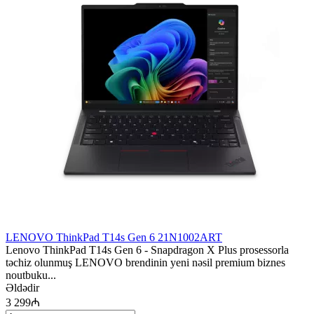
LENOVO ThinkPad T14s Gen 6 21N1002ART
Lenovo ThinkPad T14s Gen 6 - Snapdragon X Plus prosessorla
təchiz olunmuş LENOVO brendinin yeni nəsil premium biznes
noutbuku...
Əldədir
3 299₼