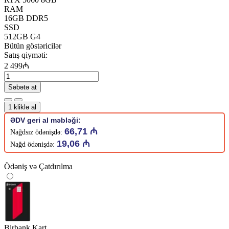
RAM
16GB DDR5
SSD
512GB G4
Bütün göstəricilər
Satış qiyməti:
2 499₼
Səbətə at
1 kliklə al
ƏDV geri al məbləği:
66,71 ₼
Nağdsız ödənişdə:
19,06 ₼
Nağd ödənişdə:
Ödəniş və Çatdırılma
Birbank Kart