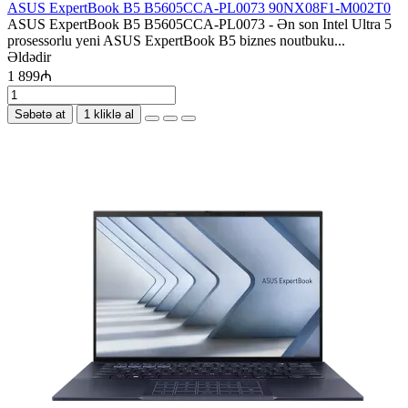
ASUS ExpertBook B5 B5605CCA-PL0073 90NX08F1-M002T0
ASUS ExpertBook B5 B5605CCA-PL0073 - Ən son Intel Ultra 5
prosessorlu yeni ASUS ExpertBook B5 biznes noutbuku...
Əldədir
1 899₼
Səbətə at
1 kliklə al