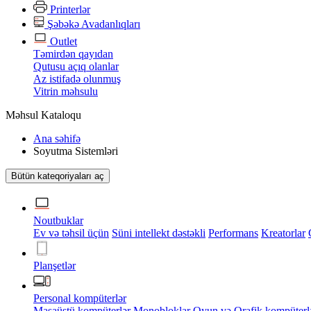
Printerlər
Şəbəkə Avadanlıqları
Outlet
Təmirdən qayıdan
Qutusu açıq olanlar
Az istifadə olunmuş
Vitrin məhsulu
Məhsul Kataloqu
Ana səhifə
Soyutma Sistemləri
Bütün kateqoriyaları aç
Noutbuklar
Ev və təhsil üçün
Süni intellekt dəstəkli
Performans
Kreatorlar
Planşetlər
Personal kompüterlər
Masaüstü kompüterlər
Monobloklar
Oyun və Qrafik kompüterl