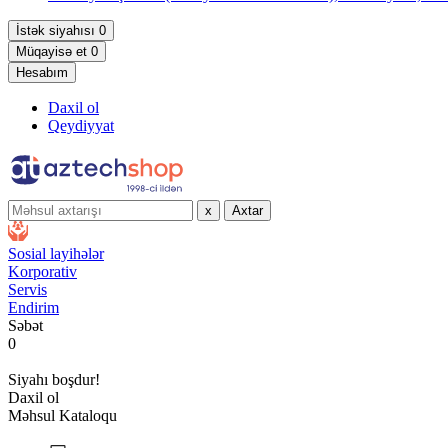
İstək siyahısı
0
Müqayisə et
0
Hesabım
Daxil ol
Qeydiyyat
x
Axtar
Sosial layihələr
Korporativ
Servis
Endirim
Səbət
0
Siyahı boşdur!
Daxil ol
Məhsul Kataloqu