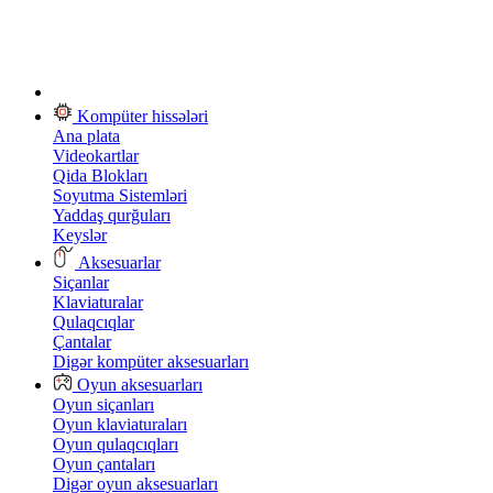
Kompüter hissələri
Ana plata
Videokartlar
Qida Blokları
Soyutma Sistemləri
Yaddaş qurğuları
Keyslər
Aksesuarlar
Siçanlar
Klaviaturalar
Qulaqcıqlar
Çantalar
Digər kompüter aksesuarları
Oyun aksesuarları
Oyun siçanları
Oyun klaviaturaları
Oyun qulaqcıqları
Oyun çantaları
Digər oyun aksesuarları