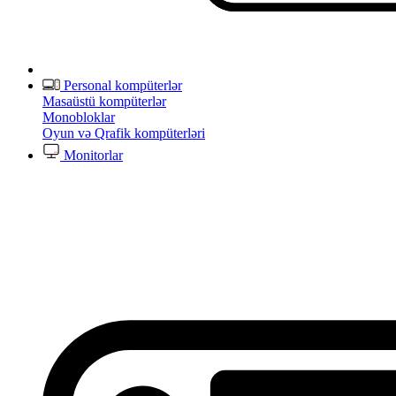
Personal kompüterlər
Masaüstü kompüterlər
Monobloklar
Oyun və Qrafik kompüterləri
Monitorlar