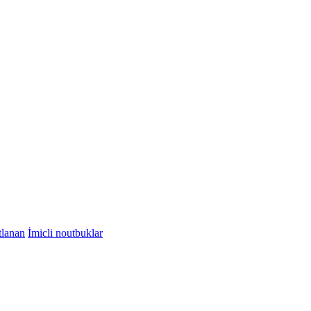
tlanan
İmicli noutbuklar