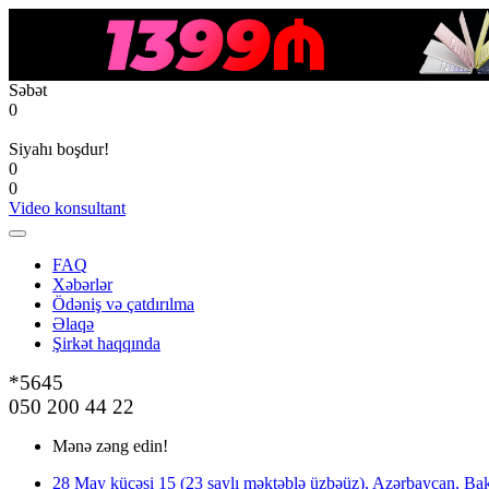
Səbət
0
Siyahı boşdur!
0
0
Video konsultant
FAQ
Xəbərlər
Ödəniş və çatdırılma
Əlaqə
Şirkət haqqında
*5645
050 200 44 22
Mənə zəng edin!
28 May küçəsi 15 (23 saylı məktəblə üzbəüz), Azərbaycan, Bak