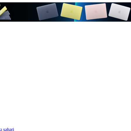
ı şəhəri