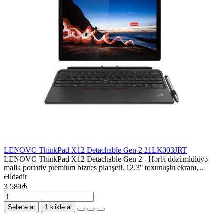
LENOVO ThinkPad X12 Detachable Gen 2 21LK003JRT
LENOVO ThinkPad X12 Detachable Gen 2 - Hərbi dözümlülüyə
malik portativ premium biznes planşeti. 12.3" toxunuşlu ekranı, ..
Əldədir
3 589₼
Səbətə at
1 kliklə al