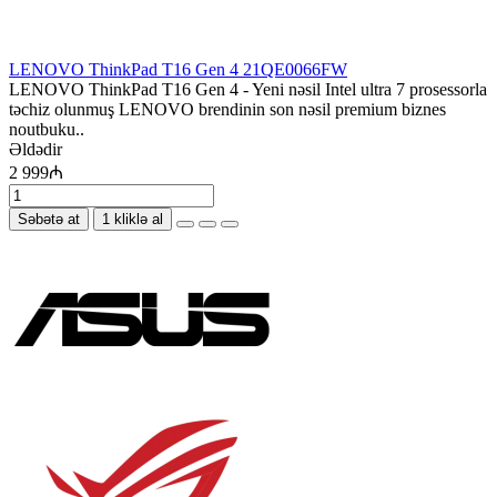
LENOVO ThinkPad T16 Gen 4 21QE0066FW
LENOVO ThinkPad T16 Gen 4 - Yeni nəsil Intel ultra 7 prosessorla
təchiz olunmuş LENOVO brendinin son nəsil premium biznes
noutbuku..
Əldədir
2 999₼
Səbətə at
1 kliklə al