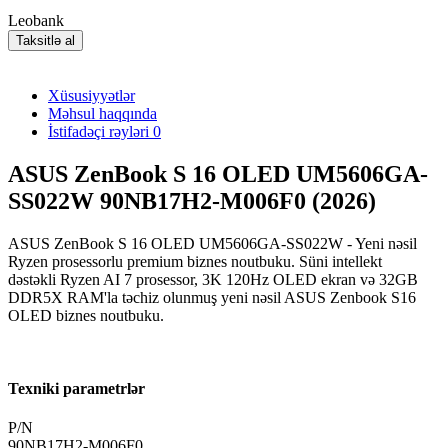
Leobank
Taksitlə al
Xüsusiyyətlər
Məhsul haqqında
İstifadəçi rəyləri
0
ASUS ZenBook S 16 OLED UM5606GA-
SS022W 90NB17H2-M006F0 (2026)
ASUS ZenBook S 16 OLED UM5606GA-SS022W - Yeni nəsil
Ryzen prosessorlu premium biznes noutbuku. Süni intellekt
dəstəkli Ryzen AI 7 prosessor, 3K 120Hz OLED ekran və 32GB
DDR5X RAM'la təchiz olunmuş yeni nəsil ASUS Zenbook S16
OLED biznes noutbuku.
Texniki parametrlər
P/N
90NB17H2-M006F0