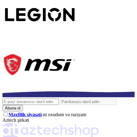
Abunə ol
Məxfilik siyasəti
-ni oxudum və razıyam
Aztech şirkəti