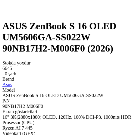
ASUS ZenBook S 16 OLED
UM5606GA-SS022W
90NB17H2-M006F0 (2026)
Stokda yoxdur
6645
0 şərh
Brend
Asus
Model
ASUS ZenBook S 16 OLED UM5606GA-SS022W
P/N
90NB17H2-M006F0
Ekran göstəriciləri
16" 3K(2880x1800) OLED, 120Hz, 100% DCI-P3, 1000nits HDR
Prosessor (CPU)
Ryzen AI 7 445
Videokart (GFX)