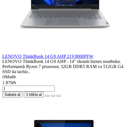
LENOVO ThinkBook 14 G9 AHP 21V0000PFW
LENOVO ThinkBook 14 G9 AHP - 14" ekranlı biznes noutbuku.
Performanslı Ryzen 7 prosessor, 32GB DDR5 RAM və 512GB G4
SSD ilə təchiz..
Əldədir
1 879₼
Səbətə at
1 kliklə al