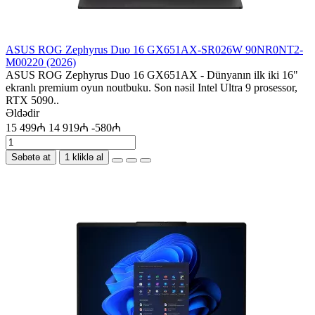
ASUS ROG Zephyrus Duo 16 GX651AX-SR026W 90NR0NT2-
M00220 (2026)
ASUS ROG Zephyrus Duo 16 GX651AX - Dünyanın ilk iki 16"
ekranlı premium oyun noutbuku. Son nəsil Intel Ultra 9 prosessor,
RTX 5090..
Əldədir
15 499₼
14 919₼
-580₼
Səbətə at
1 kliklə al