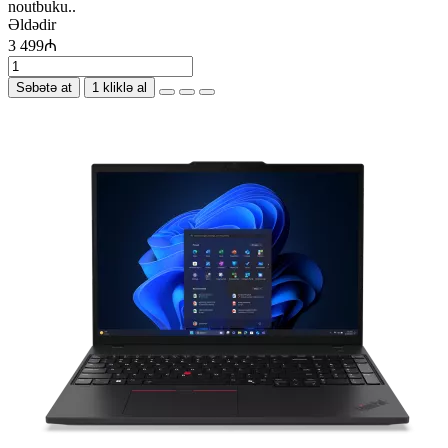
noutbuku..
Əldədir
3 499₼
Səbətə at
1 kliklə al