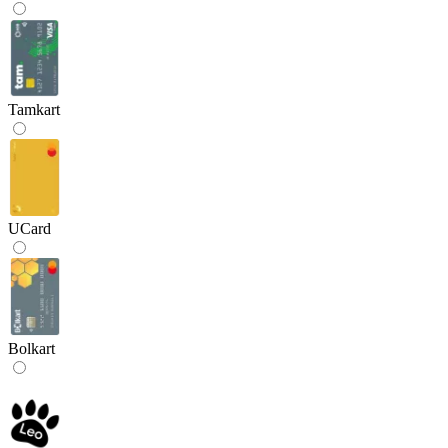
Tamkart
UCard
Bolkart