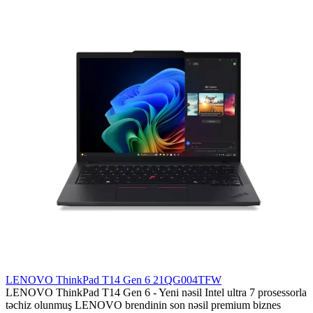
LENOVO ThinkPad T14 Gen 6 21QG004TFW
LENOVO ThinkPad T14 Gen 6 - Yeni nəsil Intel ultra 7 prosessorla
təchiz olunmuş LENOVO brendinin son nəsil premium biznes