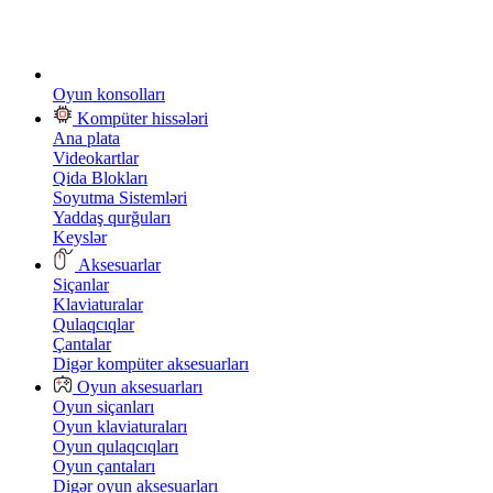
Oyun konsolları
Kompüter hissələri
Ana plata
Videokartlar
Qida Blokları
Soyutma Sistemləri
Yaddaş qurğuları
Keyslər
Aksesuarlar
Siçanlar
Klaviaturalar
Qulaqcıqlar
Çantalar
Digər kompüter aksesuarları
Oyun aksesuarları
Oyun siçanları
Oyun klaviaturaları
Oyun qulaqcıqları
Oyun çantaları
Digər oyun aksesuarları