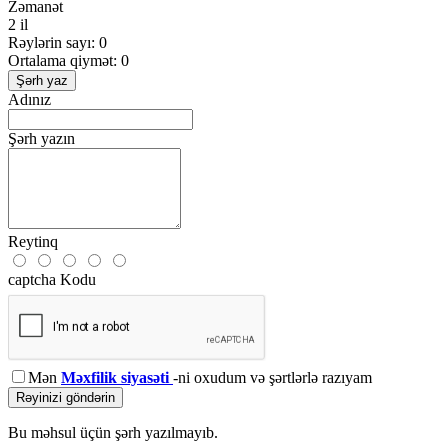
Zəmanət
2 il
Rəylərin sayı: 0
Ortalama qiymət: 0
Şərh yaz
Adınız
Şərh yazın
Reytinq
captcha Kodu
Mən
Məxfilik siyasəti
-ni oxudum və şərtlərlə razıyam
Rəyinizi göndərin
Bu məhsul üçün şərh yazılmayıb.