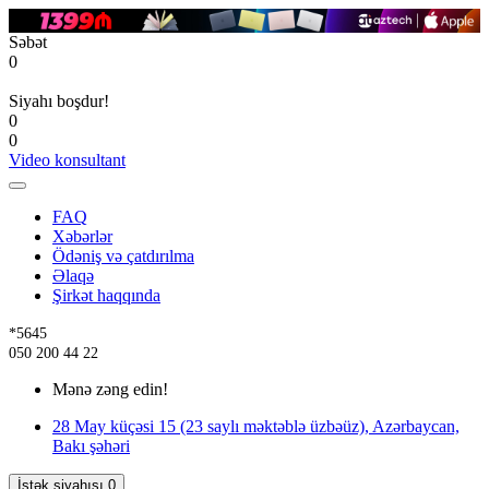
Səbət
0
Siyahı boşdur!
0
0
Video konsultant
FAQ
Xəbərlər
Ödəniş və çatdırılma
Əlaqə
Şirkət haqqında
*5645
050 200 44 22
Mənə zəng edin!
28 May küçəsi 15 (23 saylı məktəblə üzbəüz), Azərbaycan,
Bakı şəhəri
İstək siyahısı
0