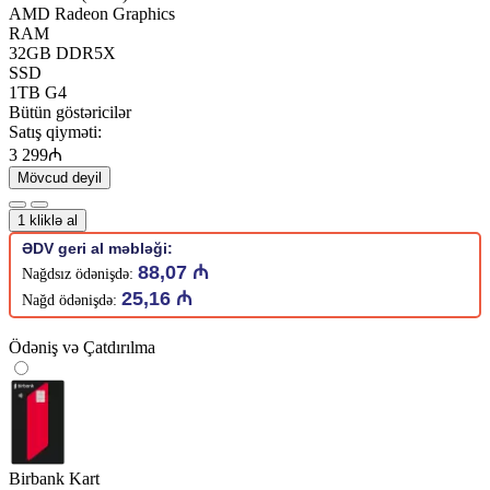
AMD Radeon Graphics
RAM
32GB DDR5X
SSD
1TB G4
Bütün göstəricilər
Satış qiyməti:
3 299₼
Mövcud deyil
1 kliklə al
ƏDV geri al məbləği:
88,07 ₼
Nağdsız ödənişdə:
25,16 ₼
Nağd ödənişdə:
Ödəniş və Çatdırılma
Birbank Kart