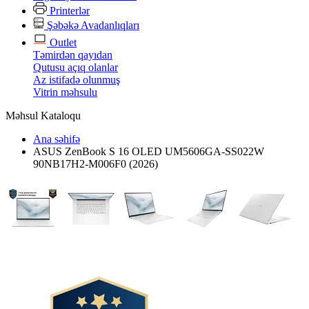
Printerlər
Şəbəkə Avadanlıqları
Outlet
Təmirdən qayıdan
Qutusu açıq olanlar
Az istifadə olunmuş
Vitrin məhsulu
Məhsul Kataloqu
Ana səhifə
ASUS ZenBook S 16 OLED UM5606GA-SS022W
90NB17H2-M006F0 (2026)