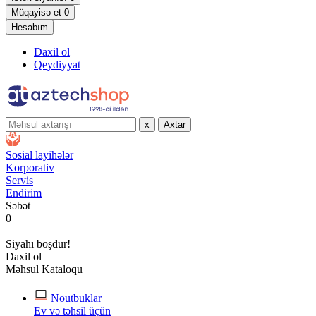
Müqayisə et
0
Hesabım
Daxil ol
Qeydiyyat
x
Axtar
Sosial layihələr
Korporativ
Servis
Endirim
Səbət
0
Siyahı boşdur!
Daxil ol
Məhsul Kataloqu
Noutbuklar
Ev və təhsil üçün