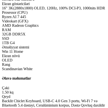
Ekran göstəriciləri
16" 3K(2880x1800) OLED, 120Hz, 100% DCI-P3, 1000nits HDR
Prosessor (CPU)
Ryzen AI 7 445
Videokart (GFX)
AMD Radeon Graphics
RAM
32GB DDR5X
SSD
1TB G4
Əməliyyat sistemi
Win 11 Home
Ekran növü
OLED
Rəng
Scandinavian White
Əlavə məlumatlar
Çəki
1.50 kq
Qeyd
Backlit Chiclet Keyboard, USB-C 4.0 Gen 3 portu, Wi-Fi 7 və
Bluetooth 5.4 dəstəyi, Ceralüminium korpus, Dəstə Qovluq daxildir