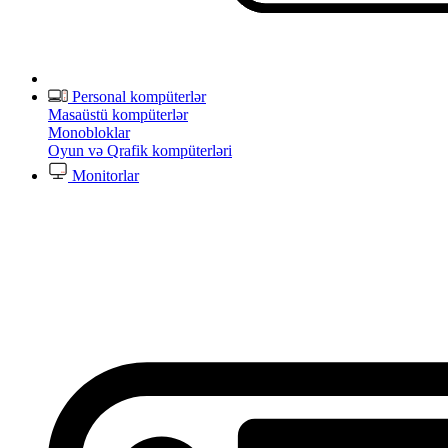
Personal kompüterlər
Masaüstü kompüterlər
Monobloklar
Oyun və Qrafik kompüterləri
Monitorlar