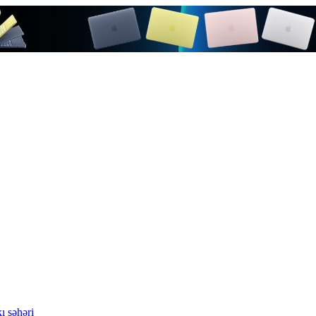
ı şəhəri