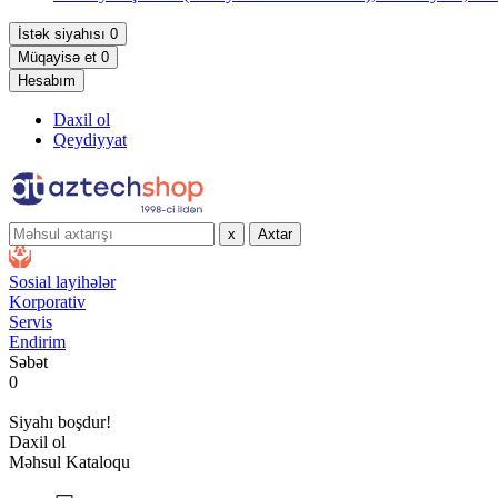
İstək siyahısı
0
Müqayisə et
0
Hesabım
Daxil ol
Qeydiyyat
x
Axtar
Sosial layihələr
Korporativ
Servis
Endirim
Səbət
0
Siyahı boşdur!
Daxil ol
Məhsul Kataloqu