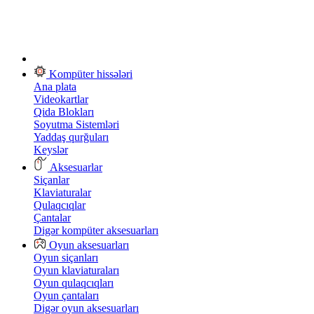
Kompüter hissələri
Ana plata
Videokartlar
Qida Blokları
Soyutma Sistemləri
Yaddaş qurğuları
Keyslər
Aksesuarlar
Siçanlar
Klaviaturalar
Qulaqcıqlar
Çantalar
Digər kompüter aksesuarları
Oyun aksesuarları
Oyun siçanları
Oyun klaviaturaları
Oyun qulaqcıqları
Oyun çantaları
Digər oyun aksesuarları