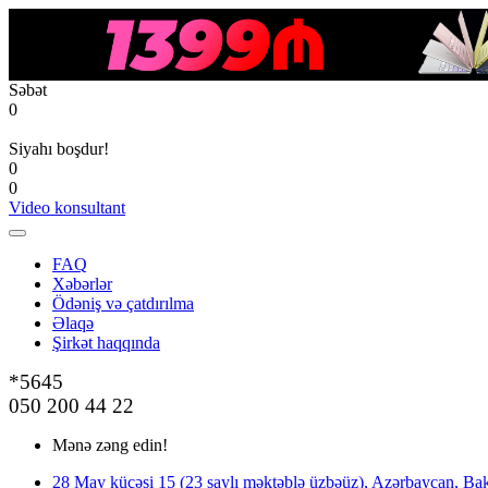
Səbət
0
Siyahı boşdur!
0
0
Video konsultant
FAQ
Xəbərlər
Ödəniş və çatdırılma
Əlaqə
Şirkət haqqında
*5645
050 200 44 22
Mənə zəng edin!
28 May küçəsi 15 (23 saylı məktəblə üzbəüz), Azərbaycan, Bak