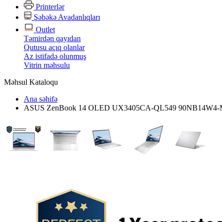
Printerlər
Şəbəkə Avadanlıqları
Outlet
Təmirdən qayıdan
Qutusu açıq olanlar
Az istifadə olunmuş
Vitrin məhsulu
Məhsul Kataloqu
Ana səhifə
ASUS ZenBook 14 OLED UX3405CA-QL549 90NB14W4-