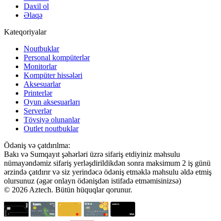
Daxil ol
Əlaqə
Kateqoriyalar
Noutbuklar
Personal kompüterlər
Monitorlar
Kompüter hissələri
Aksesuarlar
Printerlər
Oyun aksesuarları
Serverlər
Tövsiyə olunanlar
Outlet noutbuklar
Ödəniş və çatdırılma:
Bakı və Sumqayıt şəhərləri üzrə sifariş etdiyiniz məhsulu
nümayəndəmiz sifariş yerləşdirildikdən sonra maksimum 2 iş günü
ərzində çatdırır və siz yerindəcə ödəniş etməklə məhsulu əldə etmiş
olursunuz (əgər onlayn ödənişdən istifadə etməmisinizsə)
© 2026 Aztech. Bütün hüquqlar qorunur.