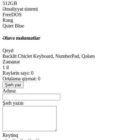
512GB
Əməliyyat sistemi
FreeDOS
Rəng
Quiet Blue
Əlavə məlumatlar
Qeyd
Backlit Chiclet Keyboard, NumberPad, Qələm
Zəmanət
1 il
Rəylərin sayı: 0
Ortalama qiymət: 0
Şərh yaz
Adınız
Şərh yazın
Reytinq