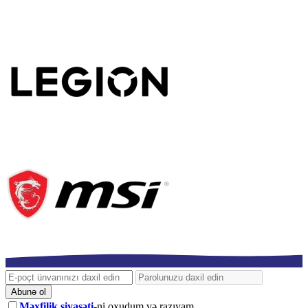
Abunə ol
Məxfilik siyasəti
-ni oxudum və razıyam