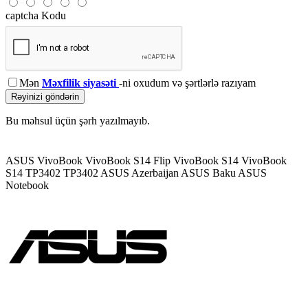
captcha Kodu
Mən
Məxfilik siyasəti
-ni oxudum və şərtlərlə razıyam
Rəyinizi göndərin
Bu məhsul üçün şərh yazılmayıb.
ASUS VivoBook
VivoBook S14 Flip
VivoBook S14
VivoBook
S14 TP3402
TP3402
ASUS Azerbaijan
ASUS Baku
ASUS
Notebook