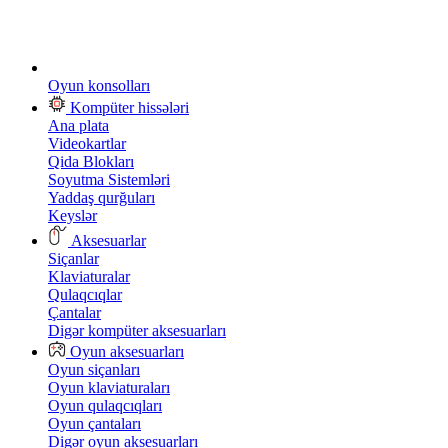
Oyun konsolları
Kompüter hissələri
Ana plata
Videokartlar
Qida Blokları
Soyutma Sistemləri
Yaddaş qurğuları
Keyslər
Aksesuarlar
Siçanlar
Klaviaturalar
Qulaqcıqlar
Çantalar
Digər kompüter aksesuarları
Oyun aksesuarları
Oyun siçanları
Oyun klaviaturaları
Oyun qulaqcıqları
Oyun çantaları
Digər oyun aksesuarları