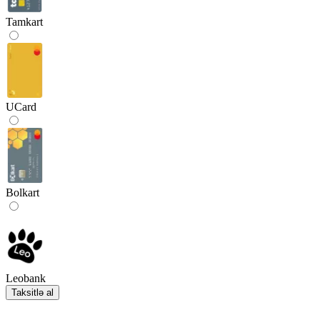
Tamkart
UCard
Bolkart
Leobank
Taksitlə al