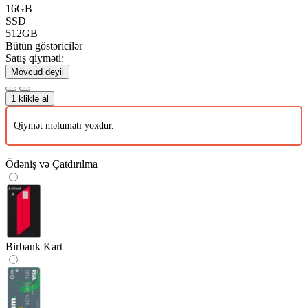
16GB
SSD
512GB
Bütün göstəricilər
Satış qiyməti:
Mövcud deyil
1 kliklə al
Qiymət məlumatı yoxdur.
Ödəniş və Çatdırılma
Birbank Kart