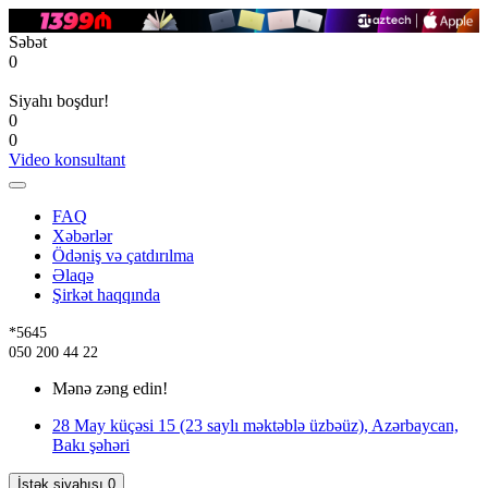
Səbət
0
Siyahı boşdur!
0
0
Video konsultant
FAQ
Xəbərlər
Ödəniş və çatdırılma
Əlaqə
Şirkət haqqında
*5645
050 200 44 22
Mənə zəng edin!
28 May küçəsi 15 (23 saylı məktəblə üzbəüz), Azərbaycan,
Bakı şəhəri
İstək siyahısı
0