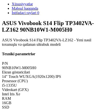
Xüsusiyyətlər
Məhsul haqqında
İstifadəçi rəyləri
0
ASUS Vivobook S14 Flip TP3402VA-
LZ162 90NB10W1-M005H0
ASUS Vivobook S14 Flip TP3402VA-LZ162 - Yeni nəsil
toxunuşlu və qatlanan ultrabuk modeli
Texniki parametrlər
P/N
90NB10W1-M005H0
Ekran göstəriciləri
14" Touch WUXGA(1920x1200) IPS
Prosessor (CPU)
i5-1335U
Videokart (GFX)
Intel Iris Xe
RAM
16GB
SSD