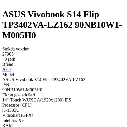
ASUS Vivobook S14 Flip
TP3402VA-LZ162 90NB10W1-
M005H0
Stokda yoxdur
27965
0 şərh
Brend
Asus
Model
ASUS Vivobook S14 Flip TP3402VA-LZ162
P/N
90NB10W1-M005H0
Ekran göstəriciləri
14" Touch WUXGA(1920x1200) IPS
Prosessor (CPU)
i5-1335U
Videokart (GFX)
Intel Iris Xe
RAM