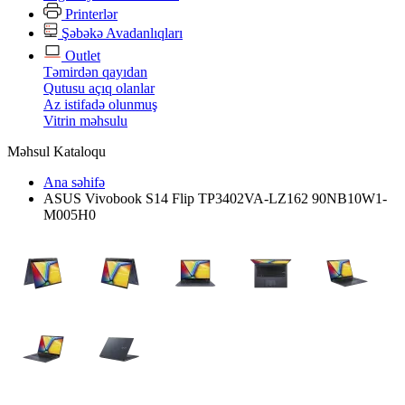
Printerlər
Şəbəkə Avadanlıqları
Outlet
Təmirdən qayıdan
Qutusu açıq olanlar
Az istifadə olunmuş
Vitrin məhsulu
Məhsul Kataloqu
Ana səhifə
ASUS Vivobook S14 Flip TP3402VA-LZ162 90NB10W1-
M005H0