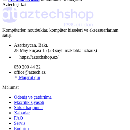
Aztech şirkəti
Kompüterlər, noutbuklar, kompüter hissələri və aksessuarlarının
satışı.
Azərbaycan
,
Bakı
,
28 May küçəsi 15
(23 saylı məktəblə üzbəüz)
https://aztechshop.az/
050 200 44 22
office@aztech.az
Marşrut qur
Məlumat
Ödəniş və çatdırılma
Məxfilik siyasəti
Şirkət haqqında
Xəbərlər
FAQ
Servis
Endirim