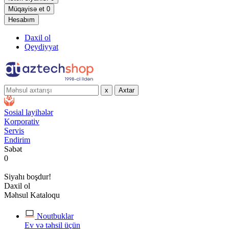
Müqayisə et
0
Hesabım
Daxil ol
Qeydiyyat
x
Axtar
Sosial layihələr
Korporativ
Servis
Endirim
Səbət
0
Siyahı boşdur!
Daxil ol
Məhsul Kataloqu
Noutbuklar
Ev və təhsil üçün