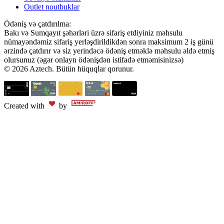
Outlet noutbuklar
Ödəniş və çatdırılma:
Bakı və Sumqayıt şəhərləri üzrə sifariş etdiyiniz məhsulu
nümayəndəmiz sifariş yerləşdirildikdən sonra maksimum 2 iş günü
ərzində çatdırır və siz yerindəcə ödəniş etməklə məhsulu əldə etmiş
olursunuz (əgər onlayn ödənişdən istifadə etməmisinizsə)
© 2026 Aztech. Bütün hüquqlar qorunur.
Created with
by