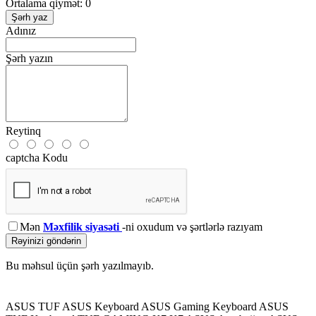
Ortalama qiymət: 0
Şərh yaz
Adınız
Şərh yazın
Reytinq
captcha Kodu
Mən
Məxfilik siyasəti
-ni oxudum və şərtlərlə razıyam
Rəyinizi göndərin
Bu məhsul üçün şərh yazılmayıb.
ASUS TUF
ASUS Keyboard
ASUS Gaming Keyboard
ASUS