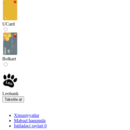
UCard
Bolkart
Leobank
Taksitlə al
Xüsusiyyətlər
Məhsul haqqında
İstifadəçi rəyləri
0