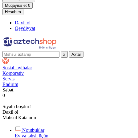
Müqayisə et
0
Hesabım
Daxil ol
Qeydiyyat
x
Axtar
Sosial layihələr
Korporativ
Servis
Endirim
Səbət
0
Siyahı boşdur!
Daxil ol
Məhsul Kataloqu
Noutbuklar
Ev və təhsil üçün