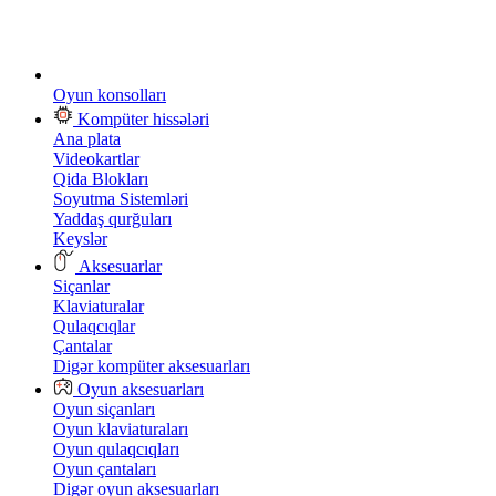
Oyun konsolları
Kompüter hissələri
Ana plata
Videokartlar
Qida Blokları
Soyutma Sistemləri
Yaddaş qurğuları
Keyslər
Aksesuarlar
Siçanlar
Klaviaturalar
Qulaqcıqlar
Çantalar
Digər kompüter aksesuarları
Oyun aksesuarları
Oyun siçanları
Oyun klaviaturaları
Oyun qulaqcıqları
Oyun çantaları
Digər oyun aksesuarları