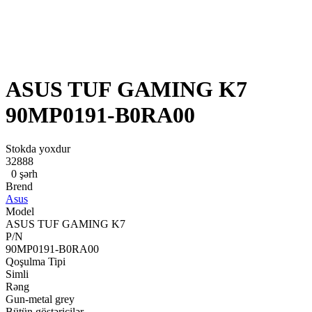
ASUS TUF GAMING K7
90MP0191-B0RA00
Stokda yoxdur
32888
0 şərh
Brend
Asus
Model
ASUS TUF GAMING K7
P/N
90MP0191-B0RA00
Qoşulma Tipi
Simli
Rəng
Gun-metal grey
Bütün göstəricilər