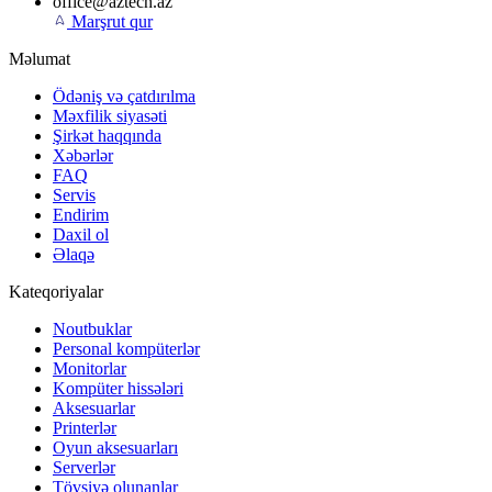
office@aztech.az
Marşrut qur
Məlumat
Ödəniş və çatdırılma
Məxfilik siyasəti
Şirkət haqqında
Xəbərlər
FAQ
Servis
Endirim
Daxil ol
Əlaqə
Kateqoriyalar
Noutbuklar
Personal kompüterlər
Monitorlar
Kompüter hissələri
Aksesuarlar
Printerlər
Oyun aksesuarları
Serverlər
Tövsiyə olunanlar