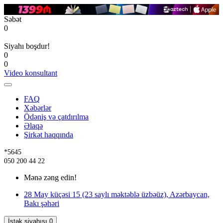
Səbət
0
Siyahı boşdur!
0
0
Video konsultant
FAQ
Xəbərlər
Ödəniş və çatdırılma
Əlaqə
Şirkət haqqında
*5645
050 200 44 22
Mənə zəng edin!
28 May küçəsi 15 (23 saylı məktəblə üzbəüz), Azərbaycan,
Bakı şəhəri
İstək siyahısı
0