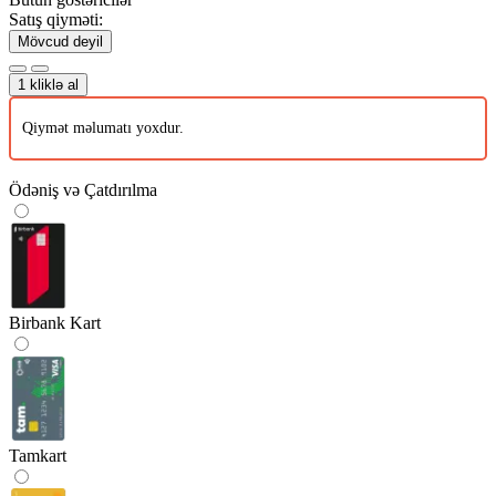
Satış qiyməti:
Mövcud deyil
1 kliklə al
Qiymət məlumatı yoxdur.
Ödəniş və Çatdırılma
Birbank Kart
Tamkart