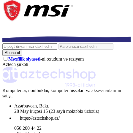
Abunə ol
Məxfilik siyasəti
-ni oxudum və razıyam
Aztech şirkəti
Kompüterlər, noutbuklar, kompüter hissələri və aksessuarlarının
satışı.
Azərbaycan
,
Bakı
,
28 May küçəsi 15
(23 saylı məktəblə üzbəüz)
https://aztechshop.az/
050 200 44 22