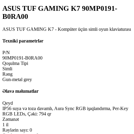
ASUS TUF GAMING K7 90MP0191-
B0RA00
ASUS TUF GAMING K7 - Kompüter üçün simli oyun klaviaturası
Texniki parametrlər
P/N
90MP0191-B0RA00
Qoşulma Tipi
Simli
Rəng
Gun-metal grey
Əlavə məlumatlar
Qeyd
IP56 suya və toza davamlı, Aura Sync RGB işıqlandırma, Per-Key
RGB LEDs, Çəki: 794 qr
Zəmanət
1 il
Rəylərin sayı: 0