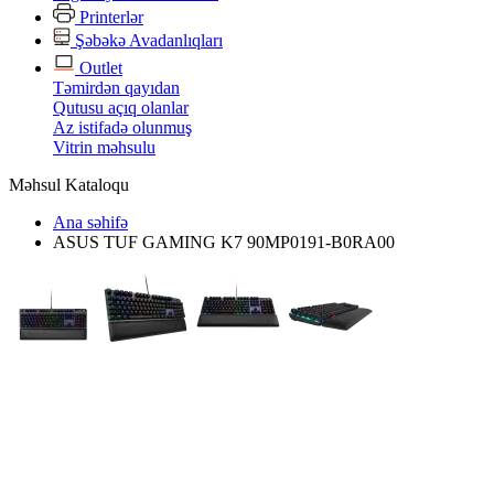
Printerlər
Şəbəkə Avadanlıqları
Outlet
Təmirdən qayıdan
Qutusu açıq olanlar
Az istifadə olunmuş
Vitrin məhsulu
Məhsul Kataloqu
Ana səhifə
ASUS TUF GAMING K7 90MP0191-B0RA00