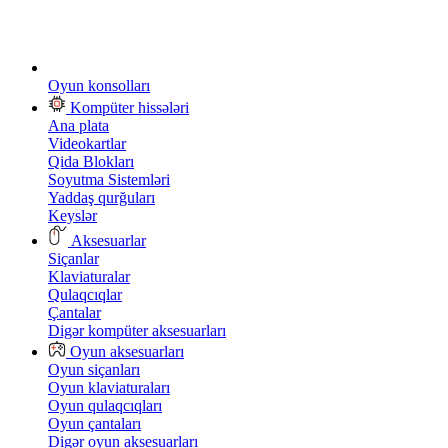
Oyun konsolları
Kompüter hissələri
Ana plata
Videokartlar
Qida Blokları
Soyutma Sistemləri
Yaddaş qurğuları
Keyslər
Aksesuarlar
Siçanlar
Klaviaturalar
Qulaqcıqlar
Çantalar
Digər kompüter aksesuarları
Oyun aksesuarları
Oyun siçanları
Oyun klaviaturaları
Oyun qulaqcıqları
Oyun çantaları
Digər oyun aksesuarları