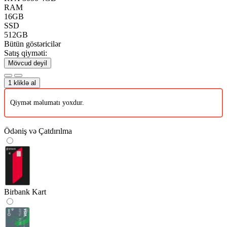
RAM
16GB
SSD
512GB
Bütün göstəricilər
Satış qiyməti:
Mövcud deyil
1 kliklə al
Qiymət məlumatı yoxdur.
Ödəniş və Çatdırılma
Birbank Kart