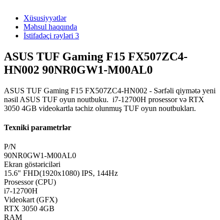
Xüsusiyyətlər
Məhsul haqqında
İstifadəçi rəyləri
3
ASUS TUF Gaming F15 FX507ZC4-
HN002 90NR0GW1-M00AL0
ASUS TUF Gaming F15 FX507ZC4-HN002 - Sərfəli qiymətə yeni
nəsil ASUS TUF oyun noutbuku. i7-12700H prosessor və RTX
3050 4GB videokartla təchiz olunmuş TUF oyun noutbukları.
Texniki parametrlər
P/N
90NR0GW1-M00AL0
Ekran göstəriciləri
15.6" FHD(1920x1080) IPS, 144Hz
Prosessor (CPU)
i7-12700H
Videokart (GFX)
RTX 3050 4GB
RAM