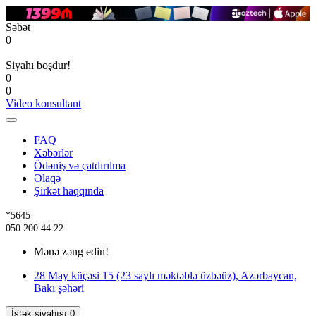
Səbət
0
Siyahı boşdur!
0
0
Video konsultant
FAQ
Xəbərlər
Ödəniş və çatdırılma
Əlaqə
Şirkət haqqında
*5645
050 200 44 22
Mənə zəng edin!
28 May küçəsi 15 (23 saylı məktəblə üzbəüz), Azərbaycan,
Bakı şəhəri
İstək siyahısı
0