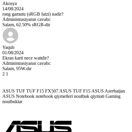
Akosya
14/08/2024
rəng gamutu (sRGB faizi) nədir?
Administrasiyanın cavabı:
Salam, 62.50% sRGB-dir
Yaqub
01/08/2024
Ekran karti nece wattdir?
Administrasiyanın cavabı:
Salam, 95W-dır
2
1
ASUS TUF
TUF F15 FX507
ASUS TUF F15
ASUS Azerbaijan
ASUS Notebook
notebook qiymetleri
noutbuk qiyməti
Gaming
noutbuklar