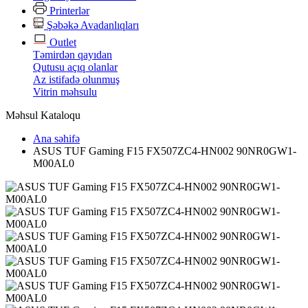
Printerlər
Şəbəkə Avadanlıqları
Outlet
Təmirdən qayıdan
Qutusu açıq olanlar
Az istifadə olunmuş
Vitrin məhsulu
Məhsul Kataloqu
Ana səhifə
ASUS TUF Gaming F15 FX507ZC4-HN002 90NR0GW1-
M00AL0