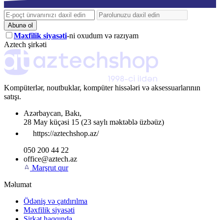
Abunə ol
Məxfilik siyasəti
-ni oxudum və razıyam
Aztech şirkəti
Kompüterlər, noutbuklar, kompüter hissələri və aksessuarlarının
satışı.
Azərbaycan
,
Bakı
,
28 May küçəsi 15
(23 saylı məktəblə üzbəüz)
https://aztechshop.az/
050 200 44 22
office@aztech.az
Marşrut qur
Məlumat
Ödəniş və çatdırılma
Məxfilik siyasəti
Şirkət haqqında