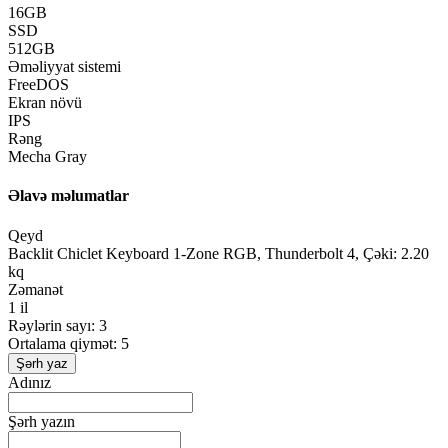
16GB
SSD
512GB
Əməliyyat sistemi
FreeDOS
Ekran növü
IPS
Rəng
Mecha Gray
Əlavə məlumatlar
Qeyd
Backlit Chiclet Keyboard 1-Zone RGB, Thunderbolt 4, Çəki: 2.20
kq
Zəmanət
1 il
Rəylərin sayı: 3
Ortalama qiymət: 5
Şərh yaz
Adınız
Şərh yazın