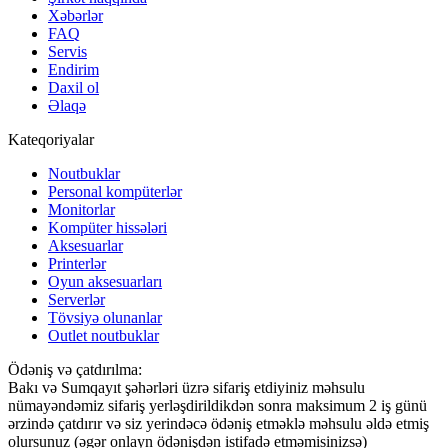
Xəbərlər
FAQ
Servis
Endirim
Daxil ol
Əlaqə
Kateqoriyalar
Noutbuklar
Personal kompüterlər
Monitorlar
Kompüter hissələri
Aksesuarlar
Printerlər
Oyun aksesuarları
Serverlər
Tövsiyə olunanlar
Outlet noutbuklar
Ödəniş və çatdırılma:
Bakı və Sumqayıt şəhərləri üzrə sifariş etdiyiniz məhsulu
nümayəndəmiz sifariş yerləşdirildikdən sonra maksimum 2 iş günü
ərzində çatdırır və siz yerindəcə ödəniş etməklə məhsulu əldə etmiş
olursunuz (əgər onlayn ödənişdən istifadə etməmisinizsə)