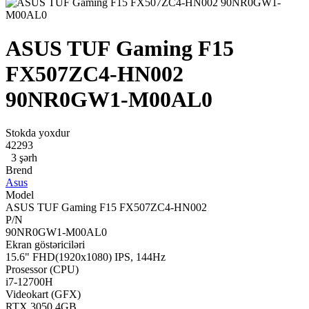
ASUS TUF Gaming F15
FX507ZC4-HN002
90NR0GW1-M00AL0
Stokda yoxdur
42293
3 şərh
Brend
Asus
Model
ASUS TUF Gaming F15 FX507ZC4-HN002
P/N
90NR0GW1-M00AL0
Ekran göstəriciləri
15.6" FHD(1920x1080) IPS, 144Hz
Prosessor (CPU)
i7-12700H
Videokart (GFX)
RTX 3050 4GB