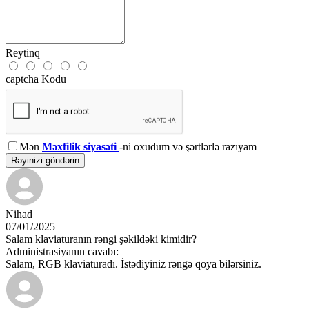
Reytinq
captcha Kodu
Mən
Məxfilik siyasəti
-ni oxudum və şərtlərlə razıyam
Rəyinizi göndərin
Nihad
07/01/2025
Salam klaviaturanın rəngi şəkildəki kimidir?
Administrasiyanın cavabı:
Salam, RGB klaviaturadı. İstədiyiniz rəngə qoya bilərsiniz.