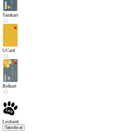
Tamkart
UCard
Bolkart
Leobank
Taksitlə al