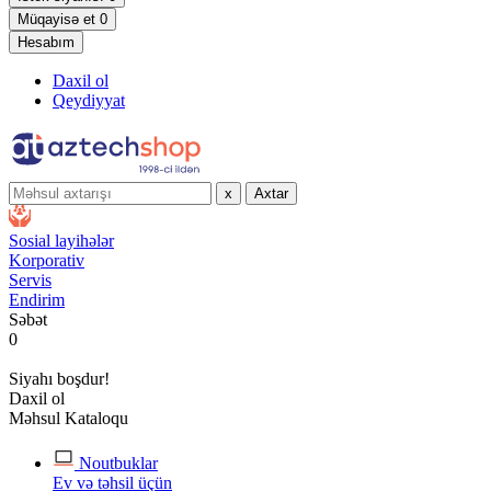
Müqayisə et
0
Hesabım
Daxil ol
Qeydiyyat
x
Axtar
Sosial layihələr
Korporativ
Servis
Endirim
Səbət
0
Siyahı boşdur!
Daxil ol
Məhsul Kataloqu
Noutbuklar
Ev və təhsil üçün