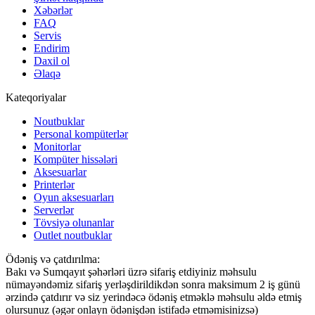
Xəbərlər
FAQ
Servis
Endirim
Daxil ol
Əlaqə
Kateqoriyalar
Noutbuklar
Personal kompüterlər
Monitorlar
Kompüter hissələri
Aksesuarlar
Printerlər
Oyun aksesuarları
Serverlər
Tövsiyə olunanlar
Outlet noutbuklar
Ödəniş və çatdırılma:
Bakı və Sumqayıt şəhərləri üzrə sifariş etdiyiniz məhsulu
nümayəndəmiz sifariş yerləşdirildikdən sonra maksimum 2 iş günü
ərzində çatdırır və siz yerindəcə ödəniş etməklə məhsulu əldə etmiş
olursunuz (əgər onlayn ödənişdən istifadə etməmisinizsə)