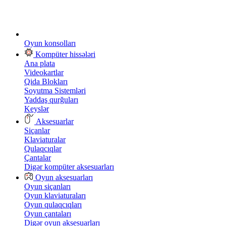
Oyun konsolları
Kompüter hissələri
Ana plata
Videokartlar
Qida Blokları
Soyutma Sistemləri
Yaddaş qurğuları
Keyslər
Aksesuarlar
Siçanlar
Klaviaturalar
Qulaqcıqlar
Çantalar
Digər kompüter aksesuarları
Oyun aksesuarları
Oyun siçanları
Oyun klaviaturaları
Oyun qulaqcıqları
Oyun çantaları
Digər oyun aksesuarları