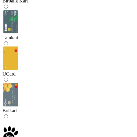
Birbank Kart
Tamkart
UCard
Bolkart