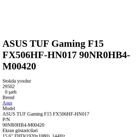
ASUS TUF Gaming F15
FX506HF-HN017 90NR0HB4-
M00420
Stokda yoxdur
29502
0 şərh
Brend
Asus
Model
ASUS TUF Gaming F15 FX506HF-HN017
P/N
90NR0HB4-M00420
Ekran göstəriciləri
15.6" FHD(1920x1080), 144Hz