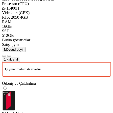
Prosessor (CPU)
i5-11400H
Videokart (GFX)
RTX 2050 4GB
RAM
16GB
SSD
512GB
Bütün göstəricilər
Satış qiyməti:
Mövcud deyil
1 kliklə al
Qiymət məlumatı yoxdur.
Ödəniş və Çatdırılma