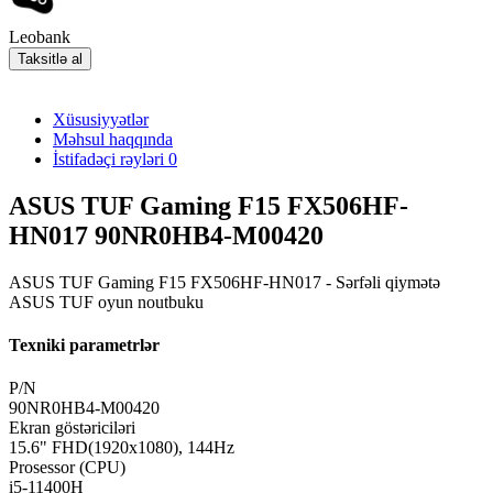
Leobank
Taksitlə al
Xüsusiyyətlər
Məhsul haqqında
İstifadəçi rəyləri
0
ASUS TUF Gaming F15 FX506HF-
HN017 90NR0HB4-M00420
ASUS TUF Gaming F15 FX506HF-HN017 - Sərfəli qiymətə
ASUS TUF oyun noutbuku
Texniki parametrlər
P/N
90NR0HB4-M00420
Ekran göstəriciləri
15.6" FHD(1920x1080), 144Hz
Prosessor (CPU)
i5-11400H