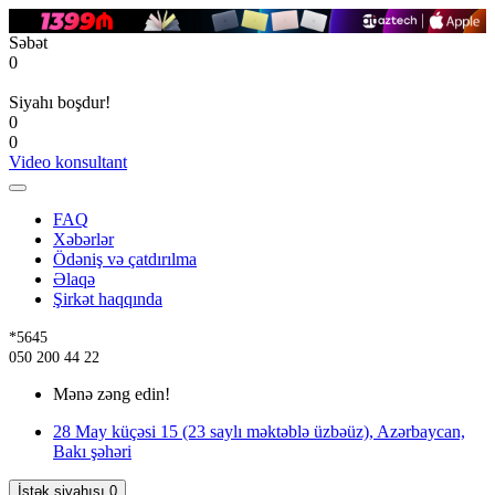
Səbət
0
Siyahı boşdur!
0
0
Video konsultant
FAQ
Xəbərlər
Ödəniş və çatdırılma
Əlaqə
Şirkət haqqında
*5645
050 200 44 22
Mənə zəng edin!
28 May küçəsi 15 (23 saylı məktəblə üzbəüz), Azərbaycan,
Bakı şəhəri
İstək siyahısı
0