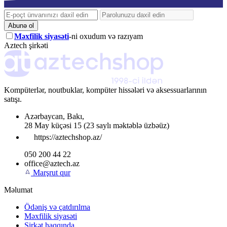
Abunə ol
Məxfilik siyasəti
-ni oxudum və razıyam
Aztech şirkəti
Kompüterlər, noutbuklar, kompüter hissələri və aksessuarlarının
satışı.
Azərbaycan
,
Bakı
,
28 May küçəsi 15
(23 saylı məktəblə üzbəüz)
https://aztechshop.az/
050 200 44 22
office@aztech.az
Marşrut qur
Məlumat
Ödəniş və çatdırılma
Məxfilik siyasəti
Şirkət haqqında