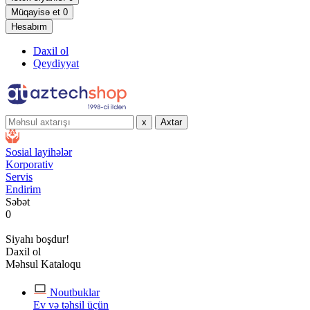
Müqayisə et
0
Hesabım
Daxil ol
Qeydiyyat
x
Axtar
Sosial layihələr
Korporativ
Servis
Endirim
Səbət
0
Siyahı boşdur!
Daxil ol
Məhsul Kataloqu
Noutbuklar
Ev və təhsil üçün