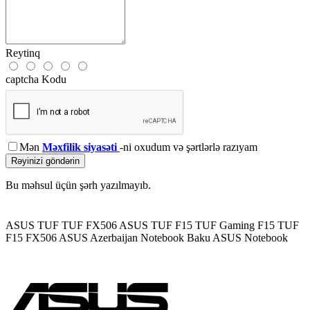
Reytinq
captcha Kodu
Mən
Məxfilik siyasəti
-ni oxudum və şərtlərlə razıyam
Rəyinizi göndərin
Bu məhsul üçün şərh yazılmayıb.
ASUS TUF
TUF FX506
ASUS TUF F15
TUF Gaming F15
TUF
F15 FX506
ASUS Azerbaijan
Notebook Baku
ASUS Notebook