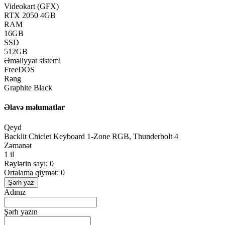
Videokart (GFX)
RTX 2050 4GB
RAM
16GB
SSD
512GB
Əməliyyat sistemi
FreeDOS
Rəng
Graphite Black
Əlavə məlumatlar
Qeyd
Backlit Chiclet Keyboard 1-Zone RGB, Thunderbolt 4
Zəmanət
1 il
Rəylərin sayı: 0
Ortalama qiymət: 0
Şərh yaz
Adınız
Şərh yazın