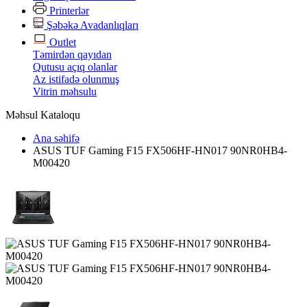
Printerlər
Şəbəkə Avadanlıqları
Outlet
Təmirdən qayıdan
Qutusu açıq olanlar
Az istifadə olunmuş
Vitrin məhsulu
Məhsul Kataloqu
Ana səhifə
ASUS TUF Gaming F15 FX506HF-HN017 90NR0HB4-
M00420