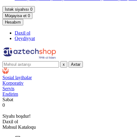
İstək siyahısı
0
Müqayisə et
0
Hesabım
Daxil ol
Qeydiyyat
x
Axtar
Sosial layihələr
Korporativ
Servis
Endirim
Səbət
0
Siyahı boşdur!
Daxil ol
Məhsul Kataloqu