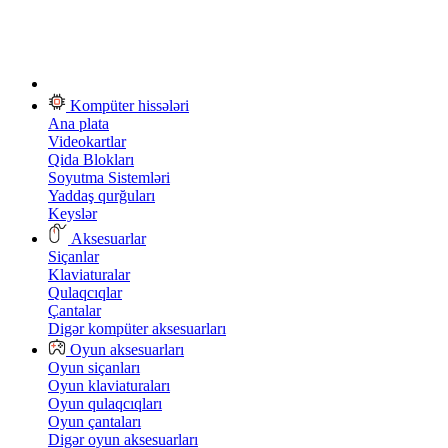
Kompüter hissələri
Ana plata
Videokartlar
Qida Blokları
Soyutma Sistemləri
Yaddaş qurğuları
Keyslər
Aksesuarlar
Siçanlar
Klaviaturalar
Qulaqcıqlar
Çantalar
Digər kompüter aksesuarları
Oyun aksesuarları
Oyun siçanları
Oyun klaviaturaları
Oyun qulaqcıqları
Oyun çantaları
Digər oyun aksesuarları