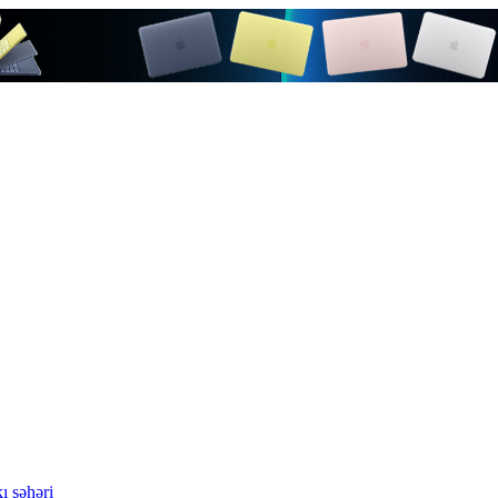
ı şəhəri