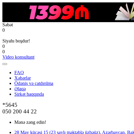
Səbət
0
Siyahı boşdur!
0
0
Video konsultant
FAQ
Xəbərlər
Ödəniş və çatdırılma
Əlaqə
Şirkət haqqında
*5645
050 200 44 22
Mənə zəng edin!
28 May küçəsi 15 (23 saylı məktəblə üzbəüz), Azərbaycan, Bak