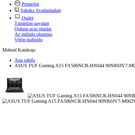
Printerlər
Şəbəkə Avadanlıqları
Outlet
Təmirdən qayıdan
Qutusu açıq olanlar
Az istifadə olunmuş
Vitrin məhsulu
Məhsul Kataloqu
Ana səhifə
ASUS TUF Gaming A15 FA506NCR-HN044 90NR0JV7-M