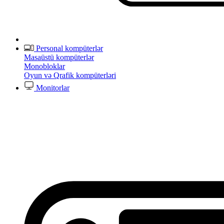
Personal kompüterlər
Masaüstü kompüterlər
Monobloklar
Oyun və Qrafik kompüterləri
Monitorlar