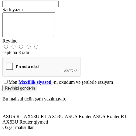
Şərh yazın
Reytinq
captcha Kodu
Mən
Məxfilik siyasəti
-ni oxudum və şərtlərlə razıyam
Rəyinizi göndərin
Bu məhsul üçün şərh yazılmayıb.
ASUS RT-AX53U
RT-AX53U
ASUS Router
ASUS Router RT-
AX53U
Router qiymeti
Oxşar məhsullar