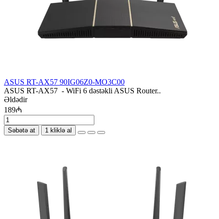
ASUS RT-AX57 90IG06Z0-MO3C00
ASUS RT-AX57 - WiFi 6 dəstəkli ASUS Router..
Əldədir
189₼
Səbətə at
1 kliklə al