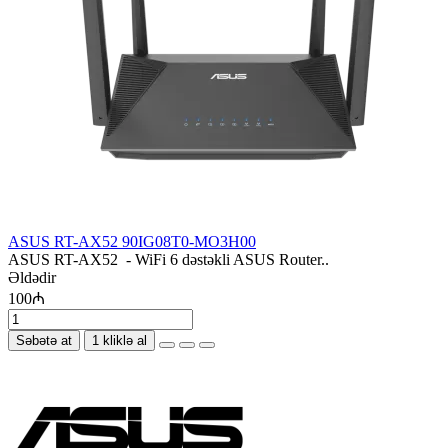
ASUS RT-AX52 90IG08T0-MO3H00
ASUS RT-AX52 - WiFi 6 dəstəkli ASUS Router..
Əldədir
100₼
Səbətə at
1 kliklə al