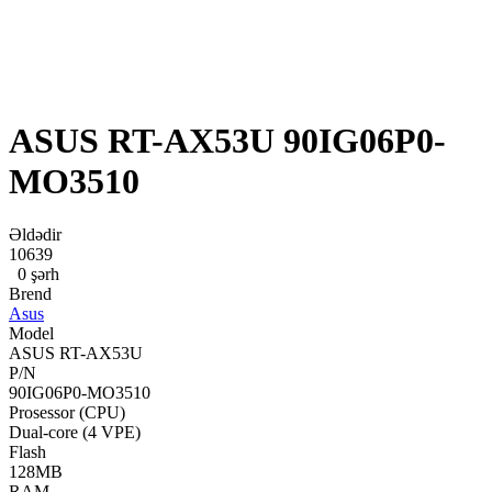
ASUS RT-AX53U 90IG06P0-
MO3510
Əldədir
10639
0 şərh
Brend
Asus
Model
ASUS RT-AX53U
P/N
90IG06P0-MO3510
Prosessor (CPU)
Dual-core (4 VPE)
Flash
128MB
RAM