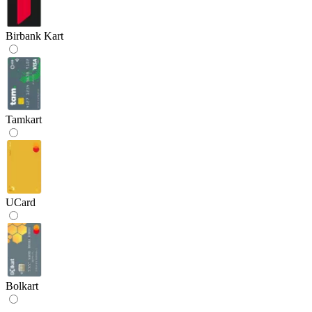
Birbank Kart
Tamkart
UCard
Bolkart