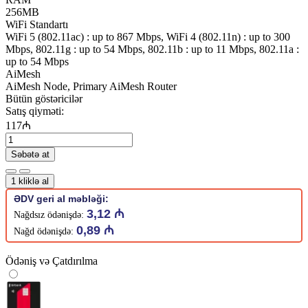
256MB
WiFi Standartı
WiFi 5 (802.11ac) : up to 867 Mbps, WiFi 4 (802.11n) : up to 300
Mbps, 802.11g : up to 54 Mbps, 802.11b : up to 11 Mbps, 802.11a :
up to 54 Mbps
AiMesh
AiMesh Node, Primary AiMesh Router
Bütün göstəricilər
Satış qiyməti:
117₼
Səbətə at
1 kliklə al
ƏDV geri al məbləği:
3,12 ₼
Nağdsız ödənişdə:
0,89 ₼
Nağd ödənişdə:
Ödəniş və Çatdırılma