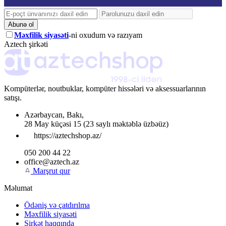
Abunə ol
Məxfilik siyasəti
-ni oxudum və razıyam
Aztech şirkəti
Kompüterlər, noutbuklar, kompüter hissələri və aksessuarlarının
satışı.
Azərbaycan
,
Bakı
,
28 May küçəsi 15
(23 saylı məktəblə üzbəüz)
https://aztechshop.az/
050 200 44 22
office@aztech.az
Marşrut qur
Məlumat
Ödəniş və çatdırılma
Məxfilik siyasəti
Şirkət haqqında