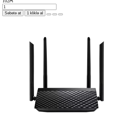
102₼
Səbətə at
1 kliklə al