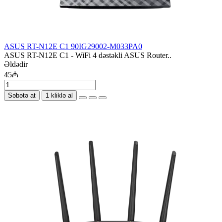
ASUS RT-N12E C1 90IG29002-M033PA0
ASUS RT-N12E C1 - WiFi 4 dəstəkli ASUS Router..
Əldədir
45₼
Səbətə at
1 kliklə al