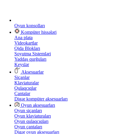
Oyun konsolları
Kompüter hissələri
Ana plata
Videokartlar
Qida Blokları
Soyutma Sistemləri
Yaddaş qurğuları
Keyslər
Aksesuarlar
Siçanlar
Klaviaturalar
Qulaqcıqlar
Çantalar
Digər kompüter aksesuarları
Oyun aksesuarları
Oyun siçanları
Oyun klaviaturaları
Oyun qulaqcıqları
Oyun çantaları
Digər oyun aksesuarları