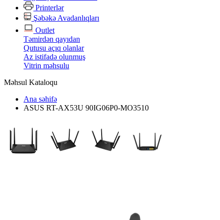
Printerlər
Şəbəkə Avadanlıqları
Outlet
Təmirdən qayıdan
Qutusu açıq olanlar
Az istifadə olunmuş
Vitrin məhsulu
Məhsul Kataloqu
Ana səhifə
ASUS RT-AX53U 90IG06P0-MO3510