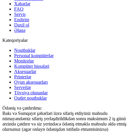
Xəbərlər
FAQ
Servis
Endirim
Daxil ol
Əlaqə
Kateqoriyalar
Noutbuklar
Personal kompüterlər
Monitorlar
Kompüter hissələri
Aksesuarlar
Printerlər
Oyun aksesuarları
Serverlər
Tövsiyə olunanlar
Outlet noutbuklar
Ödəniş və çatdırılma:
Bakı və Sumqayıt şəhərləri üzrə sifariş etdiyiniz məhsulu
nümayəndəmiz sifariş yerləşdirildikdən sonra maksimum 2 iş günü
ərzində çatdırır və siz yerindəcə ödəniş etməklə məhsulu əldə etmiş
olursunuz (əgər onlayn ödənişdən istifadə etməmisinizsə)