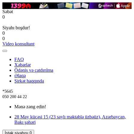
Səbət
0
Siyahı boşdur!
0
0
Video konsultant
FAQ
Xəbərlər
Ödəniş və çatdırılma
Əlaqə
Şirkət haqqında
*5645
050 200 44 22
Mənə zəng edin!
28 May küçəsi 15 (23 saylı məktəblə üzbəüz), Azərbaycan,
Bakı şəhəri
İstək siyahısı
0