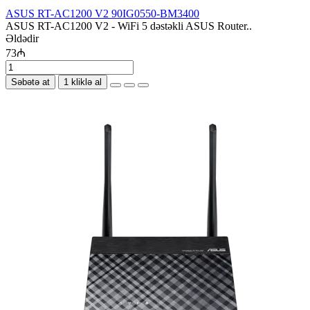
ASUS RT-AC1200 V2 90IG0550-BM3400
ASUS RT-AC1200 V2 - WiFi 5 dəstəkli ASUS Router..
Əldədir
73₼
Səbətə at
1 kliklə al