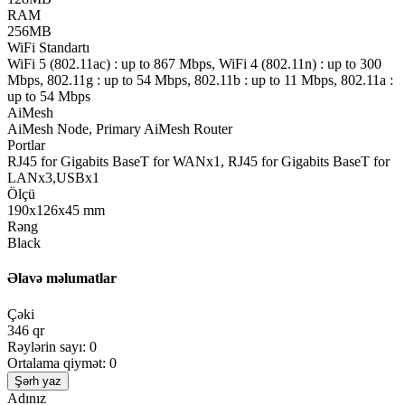
RAM
256MB
WiFi Standartı
WiFi 5 (802.11ac) : up to 867 Mbps, WiFi 4 (802.11n) : up to 300
Mbps, 802.11g : up to 54 Mbps, 802.11b : up to 11 Mbps, 802.11a :
up to 54 Mbps
AiMesh
AiMesh Node, Primary AiMesh Router
Portlar
RJ45 for Gigabits BaseT for WANx1, RJ45 for Gigabits BaseT for
LANx3,USBx1
Ölçü
190x126x45 mm
Rəng
Black
Əlavə məlumatlar
Çəki
346 qr
Rəylərin sayı: 0
Ortalama qiymət: 0
Şərh yaz
Adınız