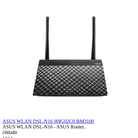
ASUS WLAN DSL-N16 90IG02C0-BM3100
ASUS WLAN DSL-N16 - ASUS Router..
Əldədir