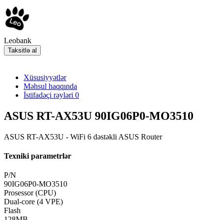
Leobank
Taksitlə al
Xüsusiyyətlər
Məhsul haqqında
İstifadəçi rəyləri
0
ASUS RT-AX53U 90IG06P0-MO3510
ASUS RT-AX53U - WiFi 6 dəstəkli ASUS Router
Texniki parametrlər
P/N
90IG06P0-MO3510
Prosessor (CPU)
Dual-core (4 VPE)
Flash
128MB