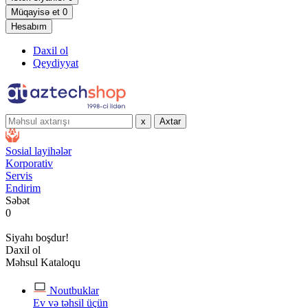
Müqayisə et
0
Hesabım
Daxil ol
Qeydiyyat
x
Axtar
Sosial layihələr
Korporativ
Servis
Endirim
Səbət
0
Siyahı boşdur!
Daxil ol
Məhsul Kataloqu
Noutbuklar
Ev və təhsil üçün