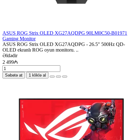
ASUS ROG Strix OLED XG27AQDPG 90LM0C50-B01971
Gaming Monitor
ASUS ROG Strix OLED XG27AQDPG - 26.5" 500Hz QD-
OLED ekranlı ROG oyun monitoru. ..
Əldədir
2 499₼
Səbətə at
1 kliklə al