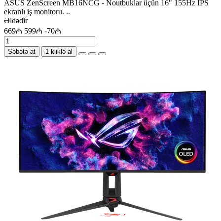
ASUS ZenScreen MB16NCG - Noutbuklar üçün 16" 155Hz IPS
ekranlı iş monitoru. ..
Əldədir
669₼
599₼
-70₼
Səbətə at
1 kliklə al