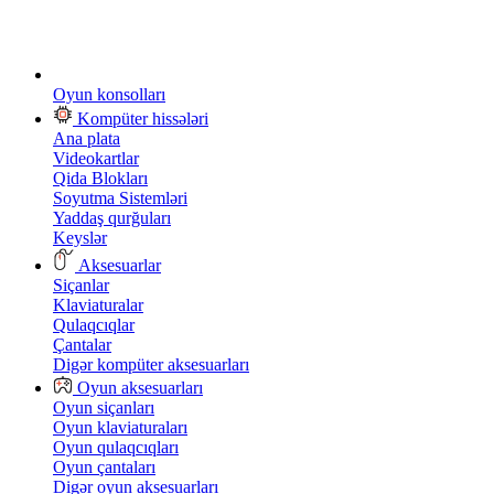
Oyun konsolları
Kompüter hissələri
Ana plata
Videokartlar
Qida Blokları
Soyutma Sistemləri
Yaddaş qurğuları
Keyslər
Aksesuarlar
Siçanlar
Klaviaturalar
Qulaqcıqlar
Çantalar
Digər kompüter aksesuarları
Oyun aksesuarları
Oyun siçanları
Oyun klaviaturaları
Oyun qulaqcıqları
Oyun çantaları
Digər oyun aksesuarları