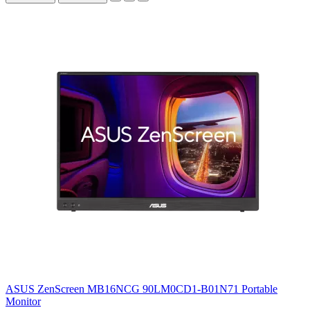
ASUS ZenScreen MB16NCG 90LM0CD1-B01N71 Portable
Monitor