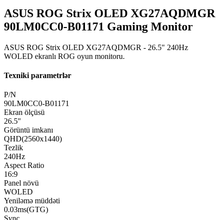
ASUS ROG Strix OLED XG27AQDMGR
90LM0CC0-B01171 Gaming Monitor
ASUS ROG Strix OLED XG27AQDMGR - 26.5" 240Hz
WOLED ekranlı ROG oyun monitoru.
Texniki parametrlər
P/N
90LM0CC0-B01171
Ekran ölçüsü
26.5"
Görüntü imkanı
QHD(2560x1440)
Tezlik
240Hz
Aspect Ratio
16:9
Panel növü
WOLED
Yeniləmə müddəti
0.03ms(GTG)
Sync