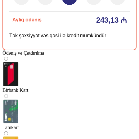
243,13 ₼
Aylıq ödəniş
Tək şəxsiyyət vəsiqəsi ilə kredit mümkündür
Ödəniş və Çatdırılma
Birbank Kart
Tamkart