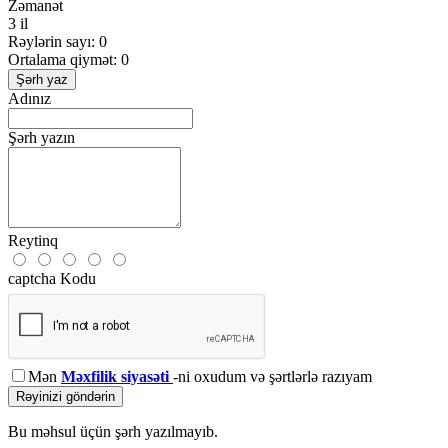
Zəmanət
3 il
Rəylərin sayı: 0
Ortalama qiymət: 0
Şərh yaz
Adınız
Şərh yazın
Reytinq
captcha Kodu
Mən
Məxfilik siyasəti
-ni oxudum və şərtlərlə razıyam
Rəyinizi göndərin
Bu məhsul üçün şərh yazılmayıb.