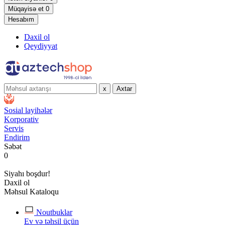
Müqayisə et
0
Hesabım
Daxil ol
Qeydiyyat
x
Axtar
Sosial layihələr
Korporativ
Servis
Endirim
Səbət
0
Siyahı boşdur!
Daxil ol
Məhsul Kataloqu
Noutbuklar
Ev və təhsil üçün