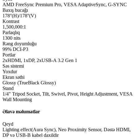
AMD FreeSync Premium Pro, VESA AdaptiveSync, G-SYNC
Baxış bucağı
178°(H)/178°(V)
Kontrast
1,500,000:1
Parlaqlıq
1300 nits
Rəng doyumluğu
99% DCI-P3
Portlar
2xHDMI, 1xDP, 2xUSB-A 3.2 Gen 1
Səs sistemi
Yoxdur
Ekran səthi
Glossy (TrueBlack Glossy)
Stand
1/4" Tripod Socket, Tilt, Swivel, Pivot, Height Adjustment, VESA
Wall Mounting
Əlavə məlumatlar
Qeyd
Lighting effect(Aura Sync), Neo Proximity Sensor, Dəstə HDMI,
DP və USB-B kabel daxildir