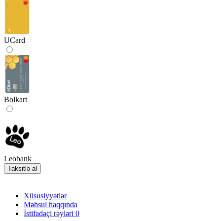
UCard
Bolkart
Leobank
Taksitlə al
Xüsusiyyətlər
Məhsul haqqında
İstifadəçi rəyləri
0