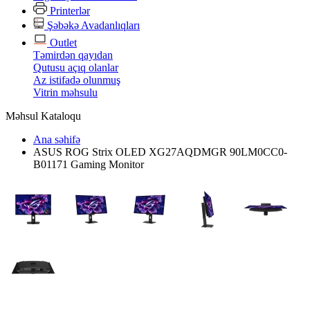
Printerlər
Şəbəkə Avadanlıqları
Outlet
Təmirdən qayıdan
Qutusu açıq olanlar
Az istifadə olunmuş
Vitrin məhsulu
Məhsul Kataloqu
Ana səhifə
ASUS ROG Strix OLED XG27AQDMGR 90LM0CC0-
B01171 Gaming Monitor