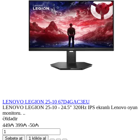
LENOVO LEGION 25-10 67D4GAC3EU
LENOVO LEGION 25-10 - 24.5" 320Hz IPS ekranlı Lenovo oyun
monitoru. ..
Əldədir
449₼
399₼
-50₼
Səbətə at
1 kliklə al