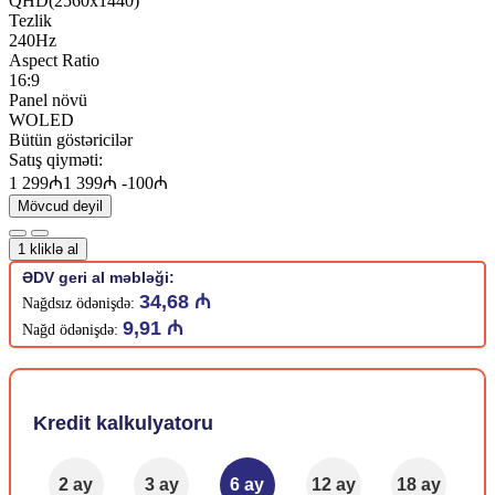
QHD(2560x1440)
Tezlik
240Hz
Aspect Ratio
16:9
Panel növü
WOLED
Bütün göstəricilər
Satış qiyməti:
1 299₼
1 399₼
-100₼
Mövcud deyil
1 kliklə al
ƏDV geri al məbləği:
34,68 ₼
Nağdsız ödənişdə:
9,91 ₼
Nağd ödənişdə:
Kredit kalkulyatoru
2 ay
3 ay
6 ay
12 ay
18 ay