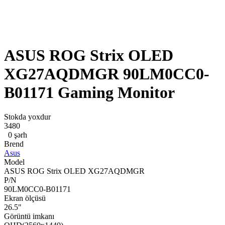
ASUS ROG Strix OLED
XG27AQDMGR 90LM0CC0-
B01171 Gaming Monitor
Stokda yoxdur
3480
0 şərh
Brend
Asus
Model
ASUS ROG Strix OLED XG27AQDMGR
P/N
90LM0CC0-B01171
Ekran ölçüsü
26.5"
Görüntü imkanı