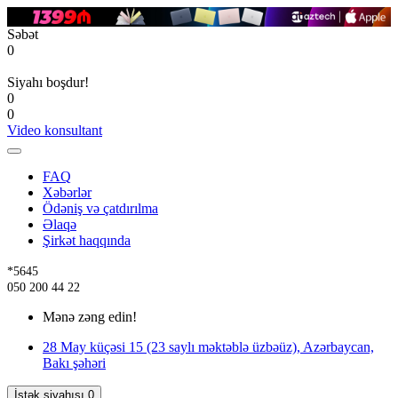
Səbət
0
Siyahı boşdur!
0
0
Video konsultant
FAQ
Xəbərlər
Ödəniş və çatdırılma
Əlaqə
Şirkət haqqında
*5645
050 200 44 22
Mənə zəng edin!
28 May küçəsi 15 (23 saylı məktəblə üzbəüz), Azərbaycan,
Bakı şəhəri
İstək siyahısı
0