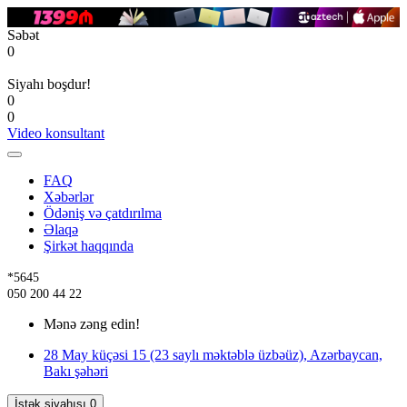
Səbət
0
Siyahı boşdur!
0
0
Video konsultant
FAQ
Xəbərlər
Ödəniş və çatdırılma
Əlaqə
Şirkət haqqında
*5645
050 200 44 22
Mənə zəng edin!
28 May küçəsi 15 (23 saylı məktəblə üzbəüz), Azərbaycan,
Bakı şəhəri
İstək siyahısı
0