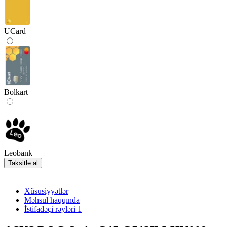
UCard
Bolkart
Leobank
Taksitlə al
Xüsusiyyətlər
Məhsul haqqında
İstifadəçi rəyləri
1