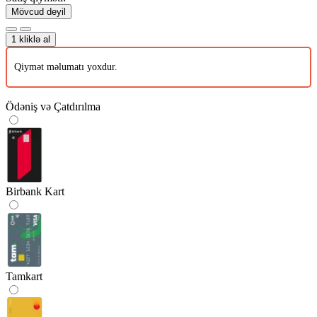
Mövcud deyil
1 kliklə al
Qiymət məlumatı yoxdur.
Ödəniş və Çatdırılma
Birbank Kart
Tamkart