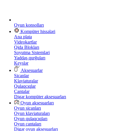
Oyun konsolları
Kompüter hissələri
Ana plata
Videokartlar
Qida Blokları
Soyutma Sistemləri
Yaddaş qurğuları
Keyslər
Aksesuarlar
Siçanlar
Klaviaturalar
Qulaqcıqlar
Çantalar
Digər kompüter aksesuarları
Oyun aksesuarları
Oyun siçanları
Oyun klaviaturaları
Oyun qulaqcıqları
Oyun çantaları
Digər oyun aksesuarları