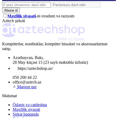
Abunə ol
Məxfilik siyasəti
-ni oxudum və razıyam
Aztech şirkəti
Kompüterlər, noutbuklar, kompüter hissələri və aksessuarlarının
satışı.
Azərbaycan
,
Bakı
,
28 May küçəsi 15
(23 saylı məktəblə üzbəüz)
https://aztechshop.az/
050 200 44 22
office@aztech.az
Marşrut qur
Məlumat
Ödəniş və çatdırılma
Məxfilik siyasəti
Şirkət haqqında