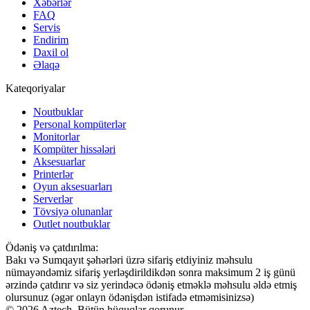
Xəbərlər
FAQ
Servis
Endirim
Daxil ol
Əlaqə
Kateqoriyalar
Noutbuklar
Personal kompüterlər
Monitorlar
Kompüter hissələri
Aksesuarlar
Printerlər
Oyun aksesuarları
Serverlər
Tövsiyə olunanlar
Outlet noutbuklar
Ödəniş və çatdırılma:
Bakı və Sumqayıt şəhərləri üzrə sifariş etdiyiniz məhsulu
nümayəndəmiz sifariş yerləşdirildikdən sonra maksimum 2 iş günü
ərzində çatdırır və siz yerindəcə ödəniş etməklə məhsulu əldə etmiş
olursunuz (əgər onlayn ödənişdən istifadə etməmisinizsə)
© 2026 Aztech. Bütün hüquqlar qorunur.