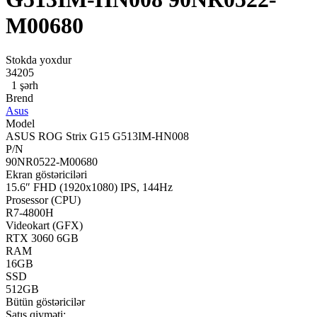
M00680
Stokda yoxdur
34205
1 şərh
Brend
Asus
Model
ASUS ROG Strix G15 G513IM-HN008
P/N
90NR0522-M00680
Ekran göstəriciləri
15.6″ FHD (1920x1080) IPS, 144Hz
Prosessor (CPU)
R7-4800H
Videokart (GFX)
RTX 3060 6GB
RAM
16GB
SSD
512GB
Bütün göstəricilər
Satış qiyməti: