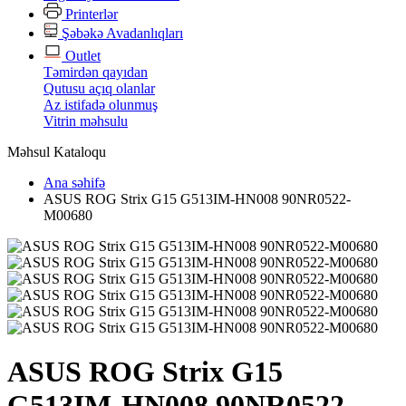
Printerlər
Şəbəkə Avadanlıqları
Outlet
Təmirdən qayıdan
Qutusu açıq olanlar
Az istifadə olunmuş
Vitrin məhsulu
Məhsul Kataloqu
Ana səhifə
ASUS ROG Strix G15 G513IM-HN008 90NR0522-
M00680
ASUS ROG Strix G15
G513IM-HN008 90NR0522-