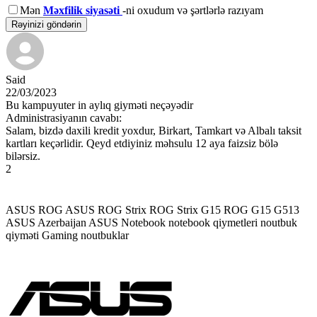
Mən
Məxfilik siyasəti
-ni oxudum və şərtlərlə razıyam
Rəyinizi göndərin
Said
22/03/2023
Bu kampuyuter in aylıq giyməti neçəyədir
Administrasiyanın cavabı:
Salam, bizdə daxili kredit yoxdur, Birkart, Tamkart və Albalı taksit
kartları keçərlidir. Qeyd etdiyiniz məhsulu 12 aya faizsiz bölə
bilərsiz.
2
ASUS ROG
ASUS ROG Strix
ROG Strix G15
ROG G15 G513
ASUS Azerbaijan
ASUS Notebook
notebook qiymetleri
noutbuk
qiyməti
Gaming noutbuklar