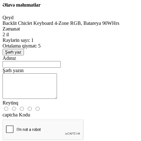
Əlavə məlumatlar
Qeyd
Backlit Chiclet Keyboard 4-Zone RGB, Batareya 90WHrs
Zəmanət
2 il
Rəylərin sayı: 1
Ortalama qiymət: 5
Şərh yaz
Adınız
Şərh yazın
Reytinq
captcha Kodu