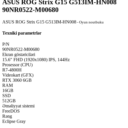
ASUS ROG Strix G15 G513IM-HN008
90NR0522-M00680
ASUS ROG Strix G15 G513IM-HN008
- Oyun noutbuku
Texniki parametrlər
P/N
90NR0522-M00680
Ekran göstəriciləri
15.6″ FHD (1920x1080) IPS, 144Hz
Prosessor (CPU)
R7-4800H
Videokart (GFX)
RTX 3060 6GB
RAM
16GB
SSD
512GB
Əməliyyat sistemi
FreeDOS
Rəng
Eclipse Gray