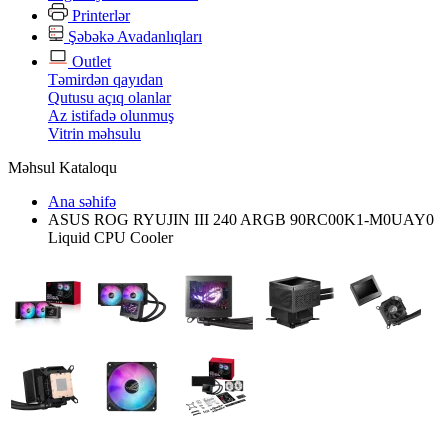
Printerlər
Şəbəkə Avadanlıqları
Outlet
Təmirdən qayıdan
Qutusu açıq olanlar
Az istifadə olunmuş
Vitrin məhsulu
Məhsul Kataloqu
Ana səhifə
ASUS ROG RYUJIN III 240 ARGB 90RC00K1-M0UAY0
Liquid CPU Cooler