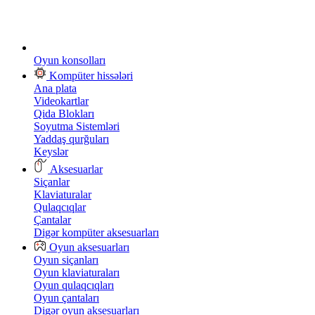
Oyun konsolları
Kompüter hissələri
Ana plata
Videokartlar
Qida Blokları
Soyutma Sistemləri
Yaddaş qurğuları
Keyslər
Aksesuarlar
Siçanlar
Klaviaturalar
Qulaqcıqlar
Çantalar
Digər kompüter aksesuarları
Oyun aksesuarları
Oyun siçanları
Oyun klaviaturaları
Oyun qulaqcıqları
Oyun çantaları
Digər oyun aksesuarları