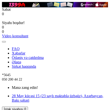
Səbət
0
Siyahı boşdur!
0
0
Video konsultant
FAQ
Xəbərlər
Ödəniş və çatdırılma
Əlaqə
Şirkət haqqında
*5645
050 200 44 22
Mənə zəng edin!
28 May küçəsi 15 (23 saylı məktəblə üzbəüz), Azərbaycan,
Bakı şəhəri
İstək siyahısı
0