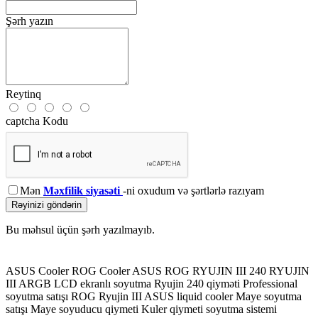
Şərh yazın
Reytinq
captcha Kodu
Mən
Məxfilik siyasəti
-ni oxudum və şərtlərlə razıyam
Rəyinizi göndərin
Bu məhsul üçün şərh yazılmayıb.
ASUS Cooler
ROG Cooler
ASUS ROG RYUJIN III 240
RYUJIN
III ARGB
LCD ekranlı soyutma
Ryujin 240 qiyməti
Professional
soyutma satışı
ROG Ryujin III
ASUS liquid cooler
Maye soyutma
satışı
Maye soyuducu qiymeti
Kuler qiymeti
soyutma sistemi