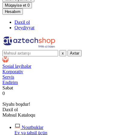
Müqayisə et
0
Hesabım
Daxil ol
Qeydiyyat
x
Axtar
Sosial layihələr
Korporativ
Servis
Endirim
Səbət
0
Siyahı boşdur!
Daxil ol
Məhsul Kataloqu
Noutbuklar
Ev və təhsil üçün