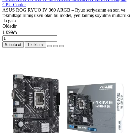
CPU Cooler
ASUS ROG RYUO IV 360 ARGB – Ryuo seriyasının ən son və
təkmilləşdirilmiş üzvü olan bu model, yenilənmiş soyutma mühərriki
ilə gələ..
Əldədir
1 099₼
Səbətə at
1 kliklə al