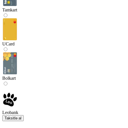
Tamkart
UCard
Bolkart
Leobank
Taksitlə al