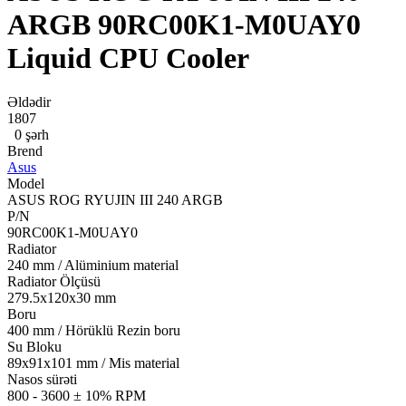
ARGB 90RC00K1-M0UAY0
Liquid CPU Cooler
Əldədir
1807
0 şərh
Brend
Asus
Model
ASUS ROG RYUJIN III 240 ARGB
P/N
90RC00K1-M0UAY0
Radiator
240 mm / Alüminium material
Radiator Ölçüsü
279.5x120x30 mm
Boru
400 mm / Hörüklü Rezin boru
Su Bloku
89x91x101 mm / Mis material
Nasos sürəti
800 - 3600 ± 10% RPM