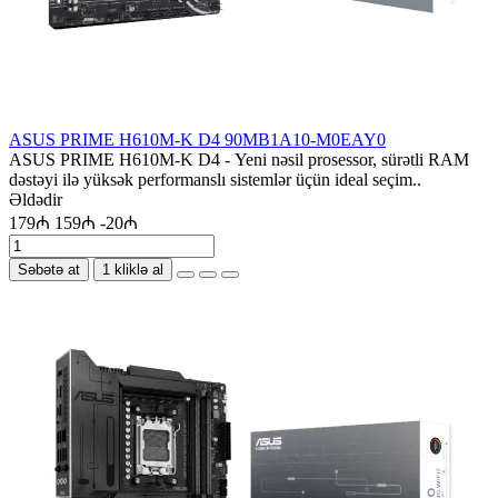
ASUS PRIME H610M-K D4 90MB1A10-M0EAY0
ASUS PRIME H610M-K D4 - Yeni nəsil prosessor, sürətli RAM
dəstəyi ilə yüksək performanslı sistemlər üçün ideal seçim..
Əldədir
179₼
159₼
-20₼
Səbətə at
1 kliklə al