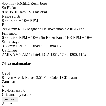
400 mm / Hörüklü Rezin boru
Su Bloku
89x91x101 mm / Mis material
Nasos sürəti
800 - 3600 ± 10% RPM
Fan
2x120mm ROG Magnetic Daisy-chainable ARGB Fan
Fan sürəti
600 - 2200 RPM ± 10% / Su Bloku Fanı: 5100 RPM ± 10%
Statik təzyiq
3.88 mm H2O / Su Bloku: 5.53 mm H2O
Uyğunluq
AMD: AM5, AM4 / Intel: LGA 1851, 1700, 1200, 115x
Əlavə məlumatlar
Qeyd
8th gen Asetek Nasos, 3.5" Full Color LCD ekran
Zəmanət
6 il
Rəylərin sayı: 0
Ortalama qiymət: 0
Şərh yaz
Adınız