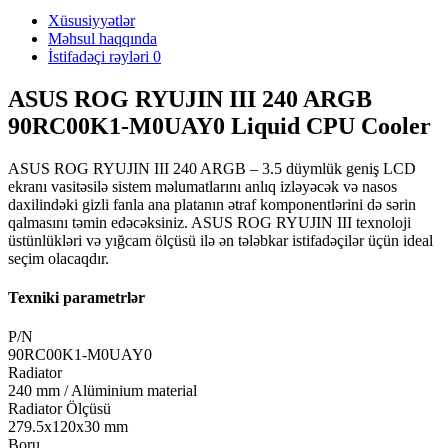
Xüsusiyyətlər
Məhsul haqqında
İstifadəçi rəyləri
0
ASUS ROG RYUJIN III 240 ARGB
90RC00K1-M0UAY0 Liquid CPU Cooler
ASUS ROG RYUJIN III 240 ARGB – 3.5 düymlük geniş LCD
ekranı vasitəsilə sistem məlumatlarını anlıq izləyəcək və nasos
daxilindəki gizli fanla ana platanın ətraf komponentlərini də sərin
qalmasını təmin edəcəksiniz. ASUS ROG RYUJIN III texnoloji
üstünlükləri və yığcam ölçüsü ilə ən tələbkar istifadəçilər üçün ideal
seçim olacaqdır.
Texniki parametrlər
P/N
90RC00K1-M0UAY0
Radiator
240 mm / Alüminium material
Radiator Ölçüsü
279.5x120x30 mm
Boru