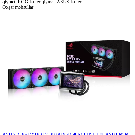
qiymeti
ROG Kuler qiymeti
ASUS Kuler
Oxşar məhsullar
ASUS ROG RYUO IV 360 ARGB 90RC01N1-B0EAY0 Liquid