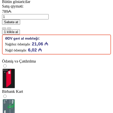
Bütün göstəricilər
Satış qiyməti:
789₼
Səbətə at
1 kliklə al
ƏDV geri al məbləği:
21,06 ₼
Nağdsız ödənişdə:
6,02 ₼
Nağd ödənişdə:
Ödəniş və Çatdırılma
Birbank Kart