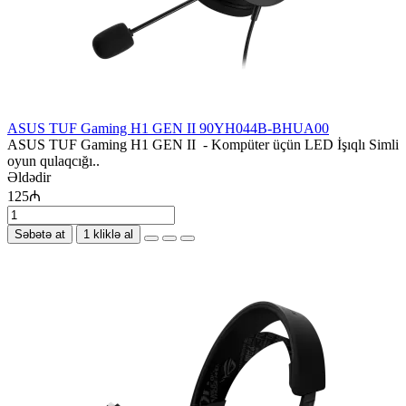
ASUS TUF Gaming H1 GEN II 90YH044B-BHUA00
ASUS TUF Gaming H1 GEN II - Kompüter üçün LED İşıqlı Simli
oyun qulaqcığı..
Əldədir
125₼
Səbətə at
1 kliklə al