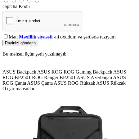
captcha Kodu
Mən
Məxfilik siyasəti
-ni oxudum və şərtlərlə razıyam
Rəyinizi göndərin
Bu məhsul üçün şərh yazılmayıb.
ASUS Backpack
ASUS ROG
ROG Gaming Backpack
ASUS
ROG BP2501
ROG Ranger BP2501
ASUS Azerbaijan
ASUS
ROG Çanta
ASUS Çanta
ASUS ROG Rükzak
ASUS Rükzak
Oxşar məhsullar