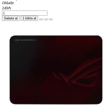
Əldədir
249₼
Səbətə at
1 kliklə al