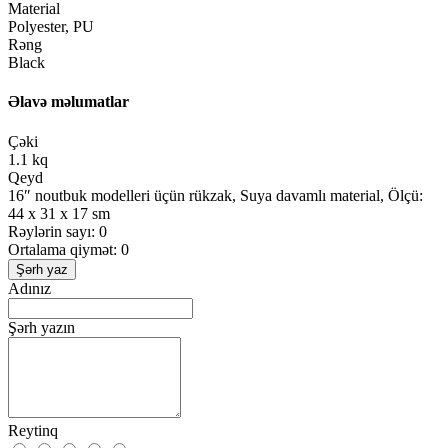
Material
Polyester, PU
Rəng
Black
Əlavə məlumatlar
Çəki
1.1 kq
Qeyd
16″ noutbuk modelleri üçün rükzak, Suya davamlı material, Ölçü:
44 x 31 x 17 sm
Rəylərin sayı: 0
Ortalama qiymət: 0
Şərh yaz
Adınız
Şərh yazın
Reytinq