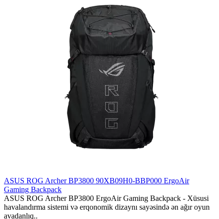
ASUS ROG Archer BP3800 90XB09H0-BBP000 ErgoAir
Gaming Backpack
ASUS ROG Archer BP3800 ErgoAir Gaming Backpack - Xüsusi
havalandırma sistemi və erqonomik dizaynı sayəsində ən ağır oyun
avadanlıq..