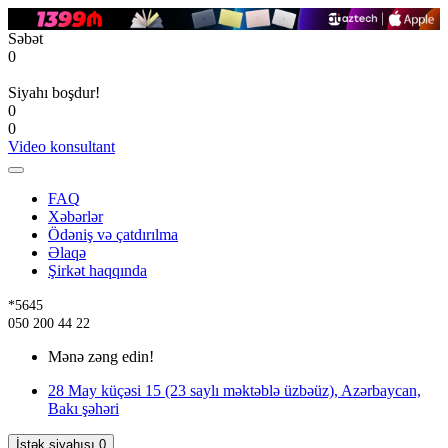
Səbət
0
Siyahı boşdur!
0
0
Video konsultant
FAQ
Xəbərlər
Ödəniş və çatdırılma
Əlaqə
Şirkət haqqında
*5645
050 200 44 22
Mənə zəng edin!
28 May küçəsi 15 (23 saylı məktəblə üzbəüz), Azərbaycan,
Bakı şəhəri
İstək siyahısı
0