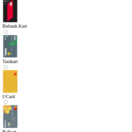
Birbank Kart
Tamkart
UCard
Bolkart