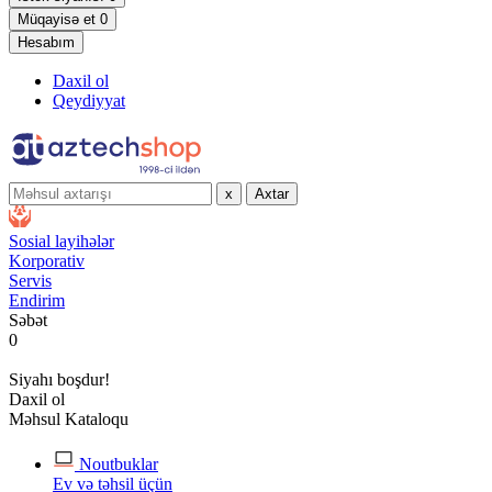
Müqayisə et
0
Hesabım
Daxil ol
Qeydiyyat
x
Axtar
Sosial layihələr
Korporativ
Servis
Endirim
Səbət
0
Siyahı boşdur!
Daxil ol
Məhsul Kataloqu
Noutbuklar
Ev və təhsil üçün