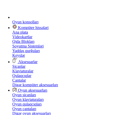
Oyun konsolları
Kompüter hissələri
Ana plata
Videokartlar
Qida Blokları
Soyutma Sistemləri
Yaddaş qurğuları
Keyslər
Aksesuarlar
Siçanlar
Klaviaturalar
Qulaqcıqlar
Çantalar
Digər kompüter aksesuarları
Oyun aksesuarları
Oyun siçanları
Oyun klaviaturaları
Oyun qulaqcıqları
Oyun çantaları
Digər oyun aksesuarları