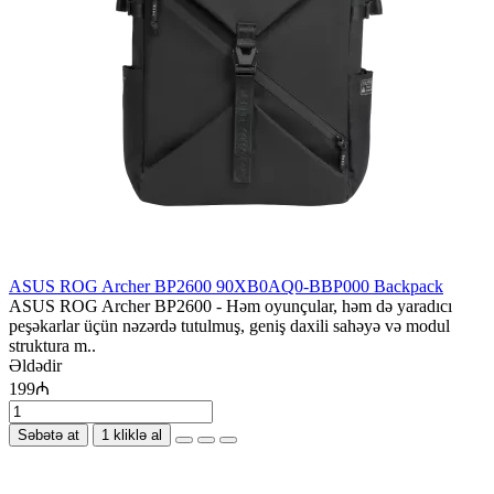
ASUS ROG Archer BP2600 90XB0AQ0-BBP000 Backpack
ASUS ROG Archer BP2600 - Həm oyunçular, həm də yaradıcı
peşəkarlar üçün nəzərdə tutulmuş, geniş daxili sahəyə və modul
struktura m..
Əldədir
199₼
Səbətə at
1 kliklə al