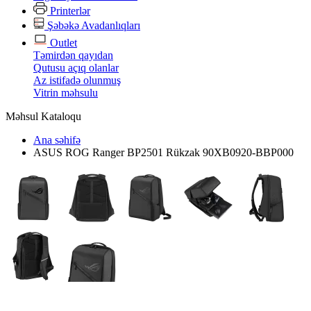
Printerlər
Şəbəkə Avadanlıqları
Outlet
Təmirdən qayıdan
Qutusu açıq olanlar
Az istifadə olunmuş
Vitrin məhsulu
Məhsul Kataloqu
Ana səhifə
ASUS ROG Ranger BP2501 Rükzak 90XB0920-BBP000