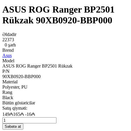
ASUS ROG Ranger BP2501
Rükzak 90XB0920-BBP000
Əldədir
22373
0 şərh
Brend
Asus
Model
ASUS ROG Ranger BP2501 Rükzak
P/N
90XB0920-BBP000
Material
Polyester, PU
Rəng
Black
Bütün göstəricilər
Satış qiyməti:
149₼
165₼
-16₼
Səbətə at