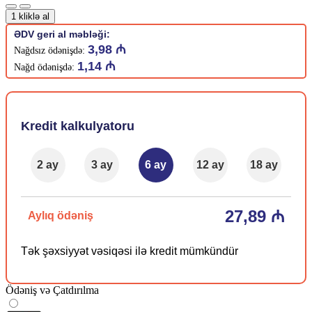
1 kliklə al
ƏDV geri al məbləği:
3,98 ₼
Nağdsız ödənişdə:
1,14 ₼
Nağd ödənişdə:
Kredit kalkulyatoru
2 ay
3 ay
6 ay
12 ay
18 ay
27,89 ₼
Aylıq ödəniş
Tək şəxsiyyət vəsiqəsi ilə kredit mümkündür
Ödəniş və Çatdırılma