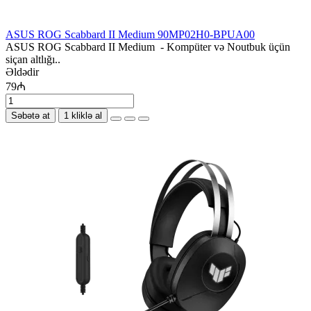
ASUS ROG Scabbard II Medium 90MP02H0-BPUA00
ASUS ROG Scabbard II Medium - Kompüter və Noutbuk üçün
siçan altlığı..
Əldədir
79₼
Səbətə at
1 kliklə al