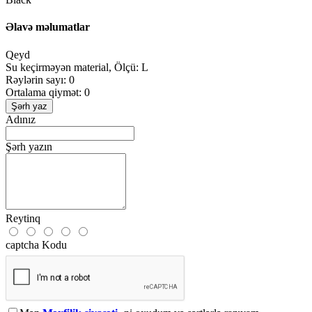
Əlavə məlumatlar
Qeyd
Su keçirməyən material, Ölçü: L
Rəylərin sayı: 0
Ortalama qiymət: 0
Şərh yaz
Adınız
Şərh yazın
Reytinq
captcha Kodu