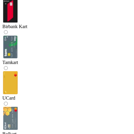
Birbank Kart
Tamkart
UCard
Bolkart