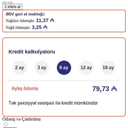
1 kliklə al
ƏDV geri al məbləği:
11,37 ₼
Nağdsız ödənişdə:
3,25 ₼
Nağd ödənişdə:
Kredit kalkulyatoru
2 ay
3 ay
6 ay
12 ay
18 ay
79,73 ₼
Aylıq ödəniş
Tək şəxsiyyət vəsiqəsi ilə kredit mümkündür
Ödəniş və Çatdırılma