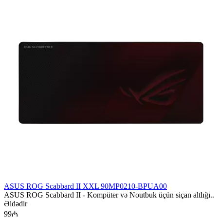
ASUS ROG Scabbard II XXL 90MP0210-BPUA00
ASUS ROG Scabbard II - Kompüter və Noutbuk üçün siçan altlığı..
Əldədir
99₼