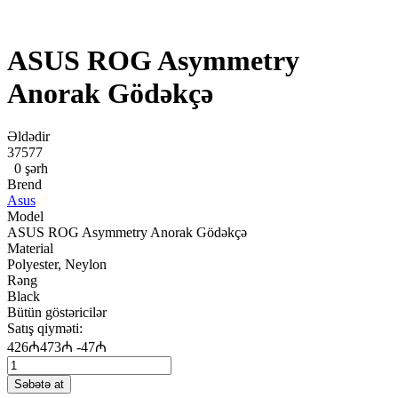
ASUS ROG Asymmetry
Anorak Gödəkçə
Əldədir
37577
0 şərh
Brend
Asus
Model
ASUS ROG Asymmetry Anorak Gödəkçə
Material
Polyester, Neylon
Rəng
Black
Bütün göstəricilər
Satış qiyməti:
426₼
473₼
-47₼
Səbətə at