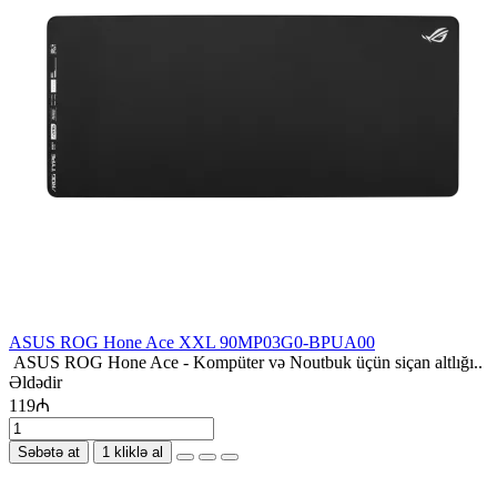
ASUS ROG Hone Ace XXL 90MP03G0-BPUA00
ASUS ROG Hone Ace - Kompüter və Noutbuk üçün siçan altlığı..
Əldədir
119₼
Səbətə at
1 kliklə al