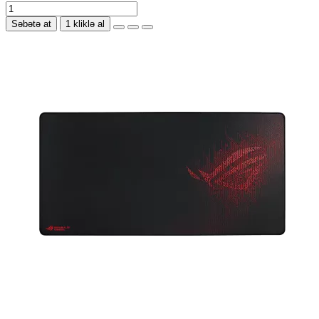
Səbətə at
1 kliklə al