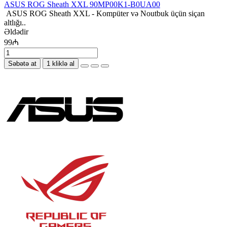
ASUS ROG Sheath XXL 90MP00K1-B0UA00
ASUS ROG Sheath XXL - Kompüter və Noutbuk üçün siçan
altlığı..
Əldədir
99₼
Səbətə at
1 kliklə al