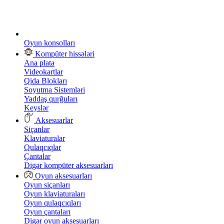
Oyun konsolları
Kompüter hissələri
Ana plata
Videokartlar
Qida Blokları
Soyutma Sistemləri
Yaddaş qurğuları
Keyslər
Aksesuarlar
Siçanlar
Klaviaturalar
Qulaqcıqlar
Çantalar
Digər kompüter aksesuarları
Oyun aksesuarları
Oyun siçanları
Oyun klaviaturaları
Oyun qulaqcıqları
Oyun çantaları
Digər oyun aksesuarları