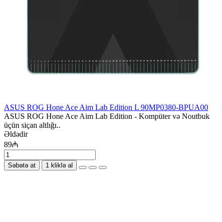
ASUS ROG Hone Ace Aim Lab Edition L 90MP0380-BPUA00
ASUS ROG Hone Ace Aim Lab Edition - Kompüter və Noutbuk
üçün siçan altlığı..
Əldədir
89₼
Səbətə at
1 kliklə al