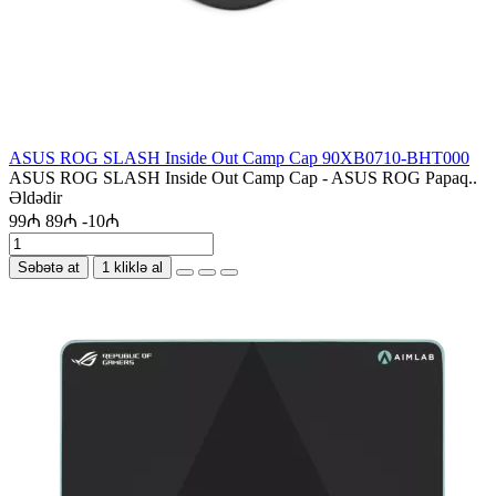
ASUS ROG SLASH Inside Out Camp Cap 90XB0710-BHT000
ASUS ROG SLASH Inside Out Camp Cap - ASUS ROG Papaq..
Əldədir
99₼
89₼
-10₼
Səbətə at
1 kliklə al