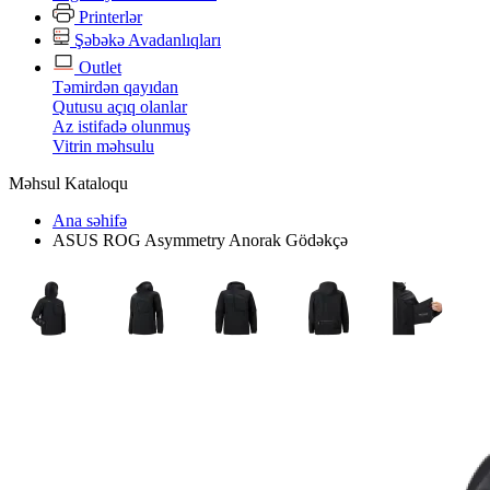
Printerlər
Şəbəkə Avadanlıqları
Outlet
Təmirdən qayıdan
Qutusu açıq olanlar
Az istifadə olunmuş
Vitrin məhsulu
Məhsul Kataloqu
Ana səhifə
ASUS ROG Asymmetry Anorak Gödəkçə