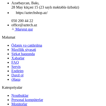
Azərbaycan
,
Bakı
,
28 May küçəsi 15
(23 saylı məktəblə üzbəüz)
https://aztechshop.az/
050 200 44 22
office@aztech.az
Marşrut qur
Məlumat
Ödəniş və çatdırılma
Məxfilik siyasəti
Şirkət haqqında
Xəbərlər
FAQ
Servis
Endirim
Daxil ol
Əlaqə
Kateqoriyalar
Noutbuklar
Personal kompüterlər
Monitorlar