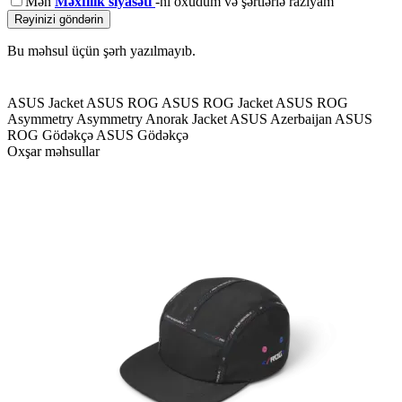
Mən
Məxfilik siyasəti
-ni oxudum və şərtlərlə razıyam
Rəyinizi göndərin
Bu məhsul üçün şərh yazılmayıb.
ASUS Jacket
ASUS ROG
ASUS ROG Jacket
ASUS ROG
Asymmetry
Asymmetry Anorak Jacket
ASUS Azerbaijan
ASUS
ROG Gödəkçə
ASUS Gödəkçə
Oxşar məhsullar