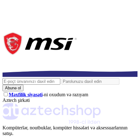
Abunə ol
Məxfilik siyasəti
-ni oxudum və razıyam
Aztech şirkəti
Kompüterlər, noutbuklar, kompüter hissələri və aksessuarlarının
satışı.