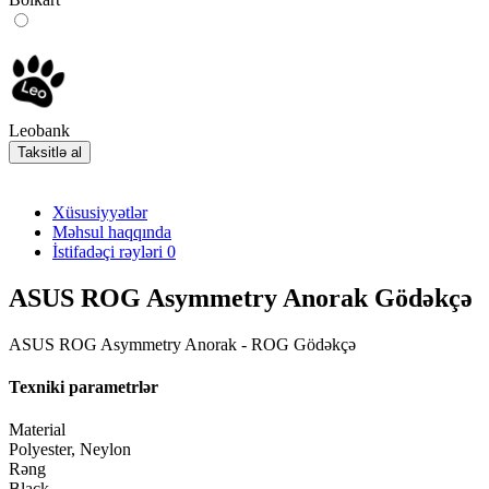
Leobank
Taksitlə al
Xüsusiyyətlər
Məhsul haqqında
İstifadəçi rəyləri
0
ASUS ROG Asymmetry Anorak Gödəkçə
ASUS ROG Asymmetry Anorak - ROG Gödəkçə
Texniki parametrlər
Material
Polyester, Neylon
Rəng
Black