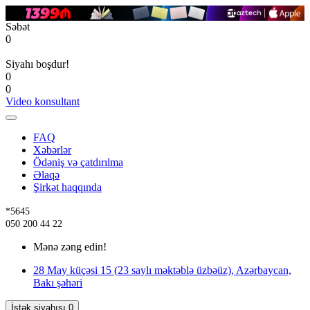
Səbət
0
Siyahı boşdur!
0
0
Video konsultant
FAQ
Xəbərlər
Ödəniş və çatdırılma
Əlaqə
Şirkət haqqında
*5645
050 200 44 22
Mənə zəng edin!
28 May küçəsi 15 (23 saylı məktəblə üzbəüz), Azərbaycan,
Bakı şəhəri
İstək siyahısı
0