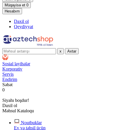
Müqayisə et
0
Hesabım
Daxil ol
Qeydiyyat
x
Axtar
Sosial layihələr
Korporativ
Servis
Endirim
Səbət
0
Siyahı boşdur!
Daxil ol
Məhsul Kataloqu
Noutbuklar
Ev və təhsil üçün