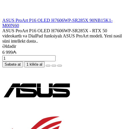
ASUS ProArt P16 OLED H7606WP-SR285X 90NB15K1-
M00N60
ASUS ProArt P16 OLED H7606WP-SR285X - RTX 50
videokartlı və DialPad funksiyalı ASUS ProArt modeli. Yeni nəsil
süni intellekt dəstə..
Əldədir
6 999₼
Səbətə at
1 kliklə al