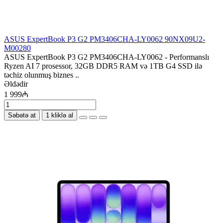
ASUS ExpertBook P3 G2 PM3406CHA-LY0062 90NX09U2-
M00280
ASUS ExpertBook P3 G2 PM3406CHA-LY0062 - Performanslı
Ryzen AI 7 prosessor, 32GB DDR5 RAM və 1TB G4 SSD ilə
təchiz olunmuş biznes ..
Əldədir
1 999₼
Səbətə at
1 kliklə al