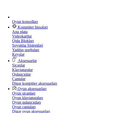
Oyun konsolları
Kompüter hissələri
Ana plata
Videokartlar
Qida Blokları
Soyutma Sistemləri
Yaddaş qurğuları
Keyslər
Aksesuarlar
Siçanlar
Klaviaturalar
Qulaqcıqlar
Çantalar
Digər kompüter aksesuarları
Oyun aksesuarları
Oyun siçanları
Oyun klaviaturaları
Oyun qulaqcıqları
Oyun çantaları
Digər oyun aksesuarları