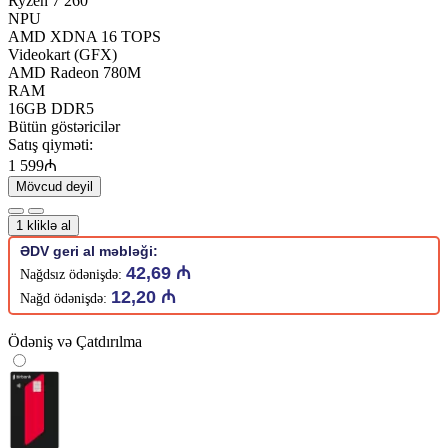
Ryzen 7 260
NPU
AMD XDNA 16 TOPS
Videokart (GFX)
AMD Radeon 780M
RAM
16GB DDR5
Bütün göstəricilər
Satış qiyməti:
1 599₼
Mövcud deyil
1 kliklə al
ƏDV geri al məbləği:
42,69 ₼
Nağdsız ödənişdə:
12,20 ₼
Nağd ödənişdə:
Ödəniş və Çatdırılma