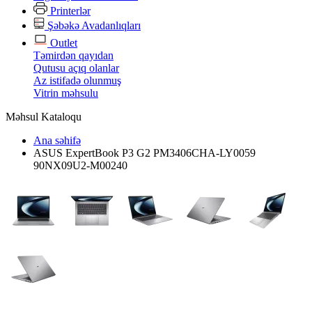
Printerlər
Şəbəkə Avadanlıqları
Outlet
Təmirdən qayıdan
Qutusu açıq olanlar
Az istifadə olunmuş
Vitrin məhsulu
Məhsul Kataloqu
Ana səhifə
ASUS ExpertBook P3 G2 PM3406CHA-LY0059
90NX09U2-M00240