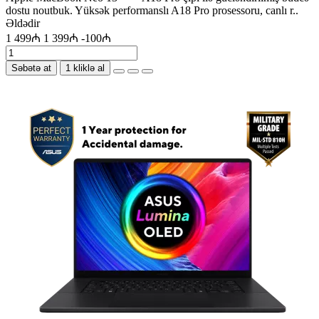
dostu noutbuk. Yüksək performanslı A18 Pro prosessoru, canlı r..
Əldədir
1 499₼
1 399₼
-100₼
Səbətə at
1 kliklə al