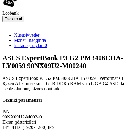
Leobank
Taksitlə al
Xüsusiyyətlər
Məhsul haqqında
İstifadəçi rəyləri
0
ASUS ExpertBook P3 G2 PM3406CHA-
LY0059 90NX09U2-M00240
ASUS ExpertBook P3 G2 PM3406CHA-LY0059 - Performanslı
Ryzen AI 7 prosessor, 16GB DDR5 RAM və 512GB G4 SSD ilə
təchiz olunmuş biznes noutbuku.
Texniki parametrlər
P/N
90NX09U2-M00240
Ekran göstəriciləri
14" FHD+(1920x1200) IPS