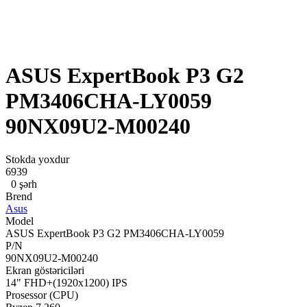
ASUS ExpertBook P3 G2
PM3406CHA-LY0059
90NX09U2-M00240
Stokda yoxdur
6939
0 şərh
Brend
Asus
Model
ASUS ExpertBook P3 G2 PM3406CHA-LY0059
P/N
90NX09U2-M00240
Ekran göstəriciləri
14" FHD+(1920x1200) IPS
Prosessor (CPU)