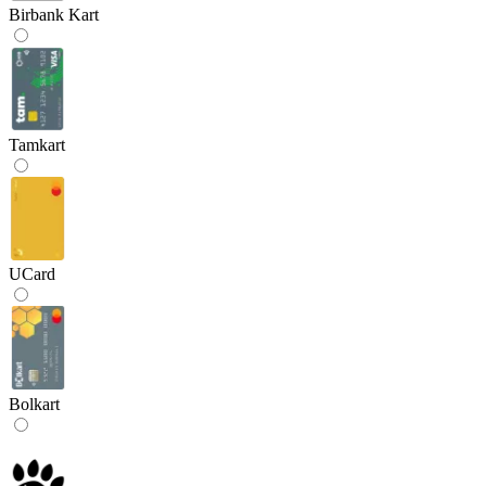
Birbank Kart
Tamkart
UCard
Bolkart