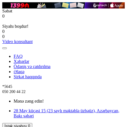
Səbət
0
Siyahı boşdur!
0
0
Video konsultant
FAQ
Xəbərlər
Ödəniş və çatdırılma
Əlaqə
Şirkət haqqında
*5645
050 200 44 22
Mənə zəng edin!
28 May küçəsi 15 (23 saylı məktəblə üzbəüz), Azərbaycan,
Bakı şəhəri
İstək siyahısı
0