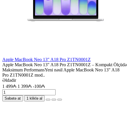
Apple MacBook Neo 13" A18 Pro Z1TN0001Z
Apple MacBook Neo 13" A18 Pro Z1TN0001Z – Kompakt Ölçüdə
Maksimum PerformansYeni nəsil Apple MacBook Neo 13" A18
Pro Z1TN0001Z mod..
Əldədir
1 499₼
1 399₼
-100₼
Səbətə at
1 kliklə al