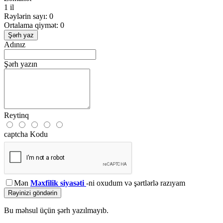
1 il
Rəylərin sayı: 0
Ortalama qiymət: 0
Şərh yaz
Adınız
Şərh yazın
Reytinq
captcha Kodu
Mən
Məxfilik siyasəti
-ni oxudum və şərtlərlə razıyam
Rəyinizi göndərin
Bu məhsul üçün şərh yazılmayıb.