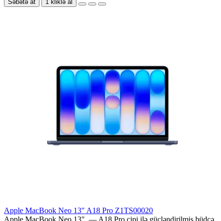
Səbətə at
1 kliklə al
Apple MacBook Neo 13" A18 Pro Z1TS00020
Apple MacBook Neo 13" — A18 Pro çipi ilə gücləndirilmiş büdcə