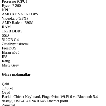
Prosessor (CPU)
Ryzen 7 260
NPU
AMD XDNA 16 TOPS
Videokart (GFX)
AMD Radeon 780M
RAM
16GB DDR5
SSD
512GB G4
Əməliyyat sistemi
FreeDOS
Ekran növü
IPS
Rəng
Misty Grey
Əlavə məlumatlar
Çəki
1.48 kq
Qeyd
Backlit Chiclet Keyboard, FingerPrint, Wi-Fi 6 və Bluetooth 5.4
dəstəyi, USB-C 4.0 və RJ-45 Ethernet portu
Zəmanət