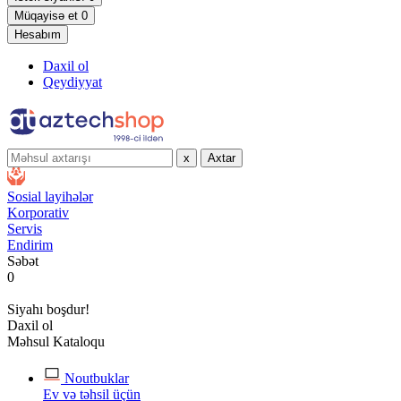
Müqayisə et
0
Hesabım
Daxil ol
Qeydiyyat
x
Axtar
Sosial layihələr
Korporativ
Servis
Endirim
Səbət
0
Siyahı boşdur!
Daxil ol
Məhsul Kataloqu
Noutbuklar
Ev və təhsil üçün