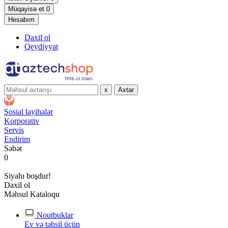
Müqayisə et
0
Hesabım
Daxil ol
Qeydiyyat
x
Axtar
Sosial layihələr
Korporativ
Servis
Endirim
Səbət
0
Siyahı boşdur!
Daxil ol
Məhsul Kataloqu
Noutbuklar
Ev və təhsil üçün