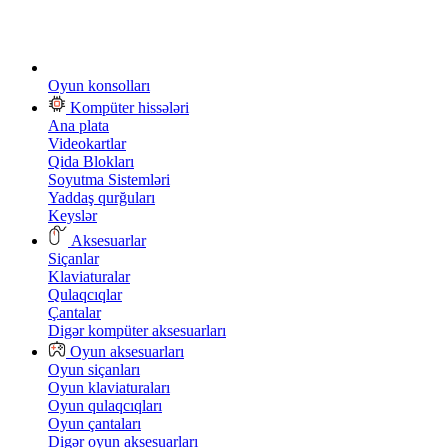
Oyun konsolları
Kompüter hissələri
Ana plata
Videokartlar
Qida Blokları
Soyutma Sistemləri
Yaddaş qurğuları
Keyslər
Aksesuarlar
Siçanlar
Klaviaturalar
Qulaqcıqlar
Çantalar
Digər kompüter aksesuarları
Oyun aksesuarları
Oyun siçanları
Oyun klaviaturaları
Oyun qulaqcıqları
Oyun çantaları
Digər oyun aksesuarları