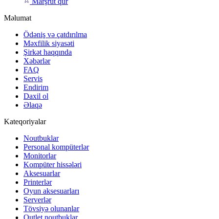
Marşrut qur
Məlumat
Ödəniş və çatdırılma
Məxfilik siyasəti
Şirkət haqqında
Xəbərlər
FAQ
Servis
Endirim
Daxil ol
Əlaqə
Kateqoriyalar
Noutbuklar
Personal kompüterlər
Monitorlar
Kompüter hissələri
Aksesuarlar
Printerlər
Oyun aksesuarları
Serverlər
Tövsiyə olunanlar
Outlet noutbuklar