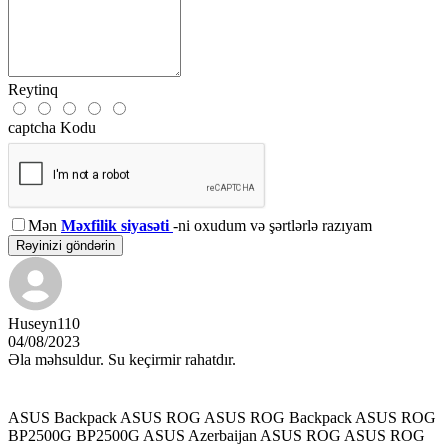
Reytinq
captcha Kodu
Mən
Məxfilik siyasəti
-ni oxudum və şərtlərlə razıyam
Rəyinizi göndərin
Huseyn110
04/08/2023
Əla məhsuldur. Su keçirmir rahatdır.
ASUS Backpack
ASUS ROG
ASUS ROG Backpack
ASUS ROG
BP2500G
BP2500G
ASUS Azerbaijan
ASUS ROG
ASUS ROG