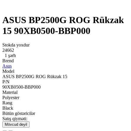
ASUS BP2500G ROG Rükzak
15 90XB0500-BBP000
Stokda yoxdur
24662
1 şərh
Brend
Asus
Model
ASUS BP2500G ROG Rükzak 15
P/N
90XB0500-BBP000
Material
Polyester
Rəng
Black
Bütün göstəricilər
Satış qiyməti:
Mövcud deyil