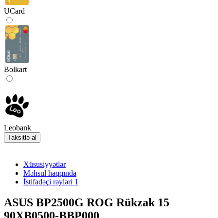
UCard
Bolkart
Leobank
Taksitlə al
Xüsusiyyətlər
Məhsul haqqında
İstifadəçi rəyləri
1
ASUS BP2500G ROG Rükzak 15
90XB0500-BBP000