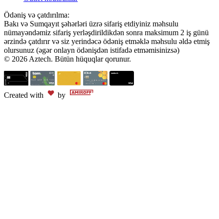
Ödəniş və çatdırılma:
Bakı və Sumqayıt şəhərləri üzrə sifariş etdiyiniz məhsulu
nümayəndəmiz sifariş yerləşdirildikdən sonra maksimum 2 iş günü
ərzində çatdırır və siz yerindəcə ödəniş etməklə məhsulu əldə etmiş
olursunuz (əgər onlayn ödənişdən istifadə etməmisinizsə)
© 2026 Aztech. Bütün hüquqlar qorunur.
Created with
by