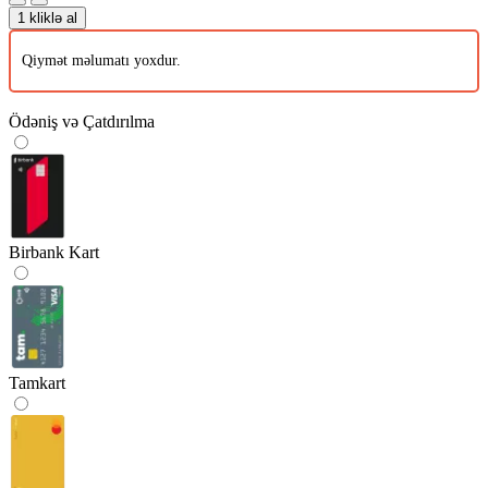
1 kliklə al
Qiymət məlumatı yoxdur.
Ödəniş və Çatdırılma
Birbank Kart
Tamkart