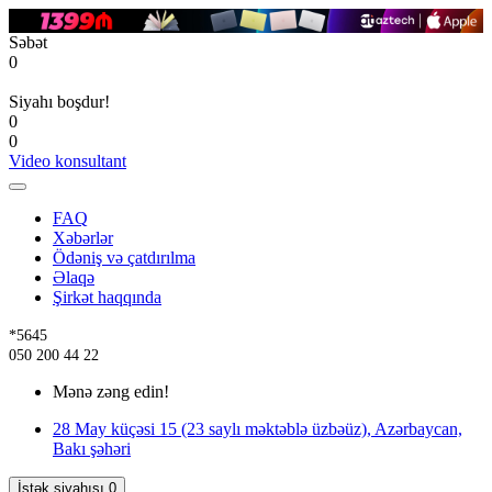
Səbət
0
Siyahı boşdur!
0
0
Video konsultant
FAQ
Xəbərlər
Ödəniş və çatdırılma
Əlaqə
Şirkət haqqında
*5645
050 200 44 22
Mənə zəng edin!
28 May küçəsi 15 (23 saylı məktəblə üzbəüz), Azərbaycan,
Bakı şəhəri
İstək siyahısı
0