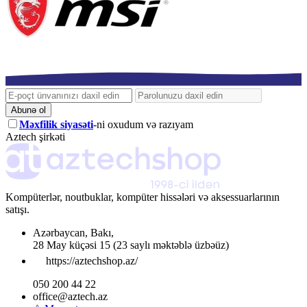
Abunə ol
Məxfilik siyasəti
-ni oxudum və razıyam
Aztech şirkəti
Kompüterlər, noutbuklar, kompüter hissələri və aksessuarlarının
satışı.
Azərbaycan
,
Bakı
,
28 May küçəsi 15
(23 saylı məktəblə üzbəüz)
https://aztechshop.az/
050 200 44 22
office@aztech.az