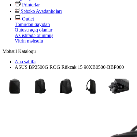
Printerlər
Şəbəkə Avadanlıqları
Outlet
Təmirdən qayıdan
Qutusu açıq olanlar
Az istifadə olunmuş
Vitrin məhsulu
Məhsul Kataloqu
Ana səhifə
ASUS BP2500G ROG Rükzak 15 90XB0500-BBP000