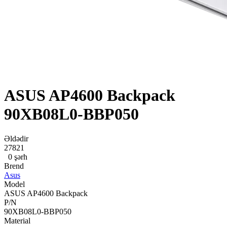
ASUS AP4600 Backpack
90XB08L0-BBP050
Əldədir
27821
0 şərh
Brend
Asus
Model
ASUS AP4600 Backpack
P/N
90XB08L0-BBP050
Material