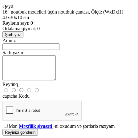
Qeyd
16″ noutbuk modelleri üçün noutbuk çantası, Ölçü: (WxDxH)
43x30x10 sm
Rəylərin sayı: 0
Ortalama qiymət: 0
Şərh yaz
Adınız
Şərh yazın
Reytinq
captcha Kodu
Mən
Məxfilik siyasəti
-ni oxudum və şərtlərlə razıyam
Rəyinizi göndərin