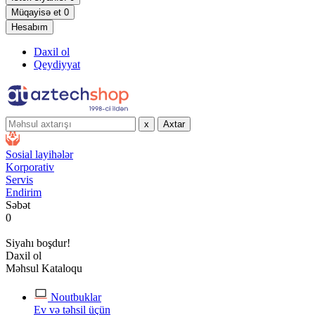
Müqayisə et
0
Hesabım
Daxil ol
Qeydiyyat
x
Axtar
Sosial layihələr
Korporativ
Servis
Endirim
Səbət
0
Siyahı boşdur!
Daxil ol
Məhsul Kataloqu
Noutbuklar
Ev və təhsil üçün