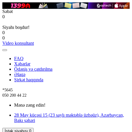
Səbət
0
Siyahı boşdur!
0
0
Video konsultant
FAQ
Xəbərlər
Ödəniş və çatdırılma
Əlaqə
Şirkət haqqında
*5645
050 200 44 22
Mənə zəng edin!
28 May küçəsi 15 (23 saylı məktəblə üzbəüz), Azərbaycan,
Bakı şəhəri
İstək siyahısı
0