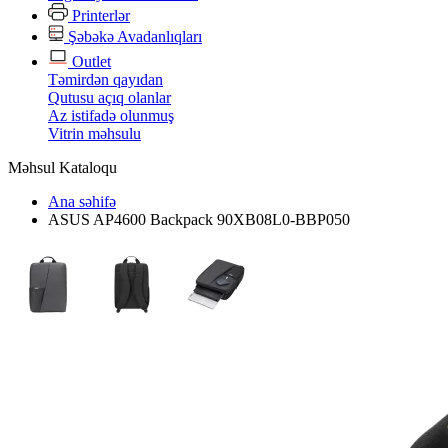
Printerlər
Şəbəkə Avadanlıqları
Outlet
Təmirdən qayıdan
Qutusu açıq olanlar
Az istifadə olunmuş
Vitrin məhsulu
Məhsul Kataloqu
Ana səhifə
ASUS AP4600 Backpack 90XB08L0-BBP050