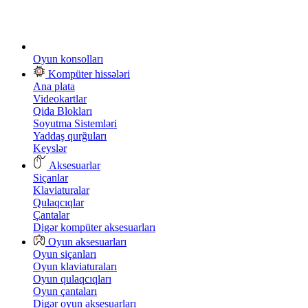
Oyun konsolları
Kompüter hissələri
Ana plata
Videokartlar
Qida Blokları
Soyutma Sistemləri
Yaddaş qurğuları
Keyslər
Aksesuarlar
Siçanlar
Klaviaturalar
Qulaqcıqlar
Çantalar
Digər kompüter aksesuarları
Oyun aksesuarları
Oyun siçanları
Oyun klaviaturaları
Oyun qulaqcıqları
Oyun çantaları
Digər oyun aksesuarları