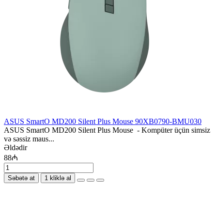
ASUS SmartO MD200 Silent Plus Mouse 90XB0790-BMU030
ASUS SmartO MD200 Silent Plus Mouse - Kompüter üçün simsiz
və səssiz maus...
Əldədir
88₼
Səbətə at
1 kliklə al