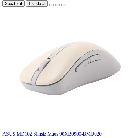
Səbətə at
1 kliklə al
ASUS MD102 Simsiz Maus 90XB0900-BMU020