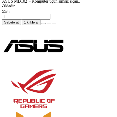
ASUS MD102 - Kompüter üçün simsiz siçan..
Əldədir
55₼
Səbətə at
1 kliklə al