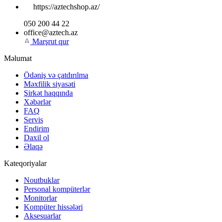
https://aztechshop.az/
050 200 44 22
office@aztech.az
Marşrut qur
Məlumat
Ödəniş və çatdırılma
Məxfilik siyasəti
Şirkət haqqında
Xəbərlər
FAQ
Servis
Endirim
Daxil ol
Əlaqə
Kateqoriyalar
Noutbuklar
Personal kompüterlər
Monitorlar
Kompüter hissələri
Aksesuarlar