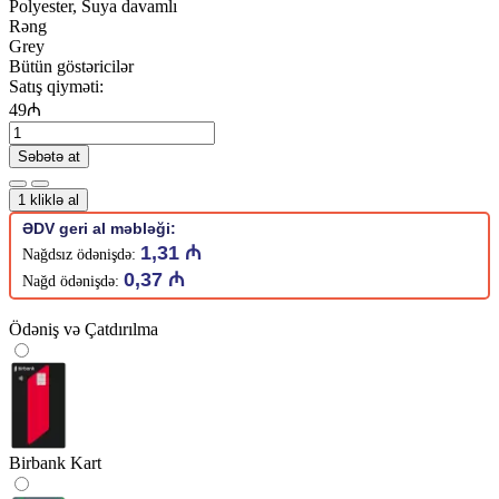
Polyester, Suya davamlı
Rəng
Grey
Bütün göstəricilər
Satış qiyməti:
49₼
Səbətə at
1 kliklə al
ƏDV geri al məbləği:
1,31 ₼
Nağdsız ödənişdə:
0,37 ₼
Nağd ödənişdə:
Ödəniş və Çatdırılma
Birbank Kart