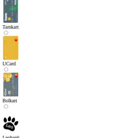
Tamkart
UCard
Bolkart
Leobank