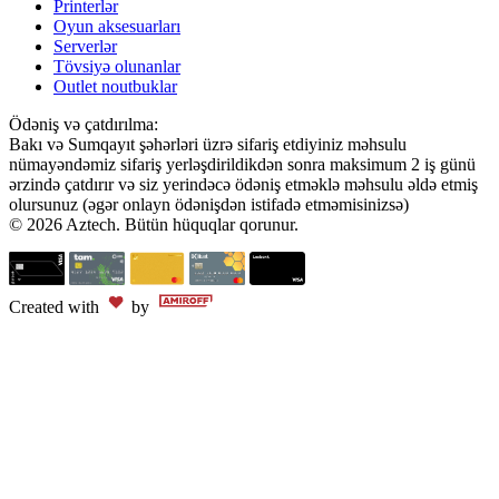
Printerlər
Oyun aksesuarları
Serverlər
Tövsiyə olunanlar
Outlet noutbuklar
Ödəniş və çatdırılma:
Bakı və Sumqayıt şəhərləri üzrə sifariş etdiyiniz məhsulu
nümayəndəmiz sifariş yerləşdirildikdən sonra maksimum 2 iş günü
ərzində çatdırır və siz yerindəcə ödəniş etməklə məhsulu əldə etmiş
olursunuz (əgər onlayn ödənişdən istifadə etməmisinizsə)
© 2026 Aztech. Bütün hüquqlar qorunur.
Created with
by