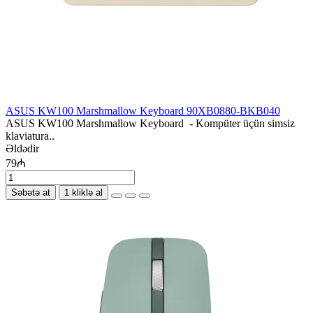
ASUS KW100 Marshmallow Keyboard 90XB0880-BKB040
ASUS KW100 Marshmallow Keyboard - Kompüter üçün simsiz
klaviatura..
Əldədir
79₼
Səbətə at
1 kliklə al