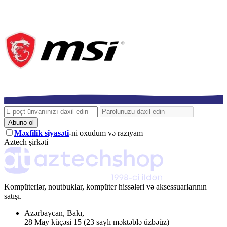
Abunə ol
Məxfilik siyasəti
-ni oxudum və razıyam
Aztech şirkəti
Kompüterlər, noutbuklar, kompüter hissələri və aksessuarlarının
satışı.
Azərbaycan
,
Bakı
,
28 May küçəsi 15
(23 saylı məktəblə üzbəüz)