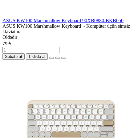
ASUS KW100 Marshmallow Keyboard 90XB0880-BKB050
ASUS KW100 Marshmallow Keyboard - Kompüter üçün simsiz
klaviatura..
Əldədir
79₼
Səbətə at
1 kliklə al