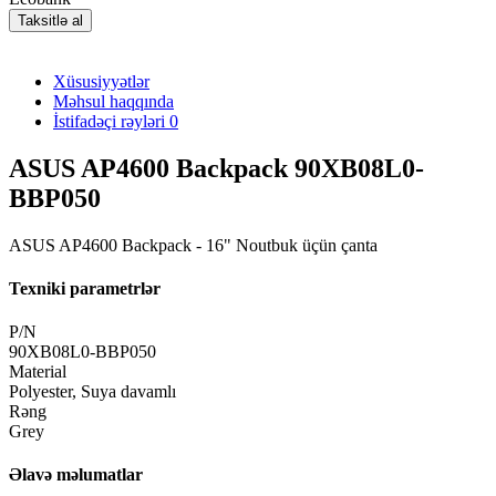
Taksitlə al
Xüsusiyyətlər
Məhsul haqqında
İstifadəçi rəyləri
0
ASUS AP4600 Backpack 90XB08L0-
BBP050
ASUS AP4600 Backpack - 16" Noutbuk üçün çanta
Texniki parametrlər
P/N
90XB08L0-BBP050
Material
Polyester, Suya davamlı
Rəng
Grey
Əlavə məlumatlar