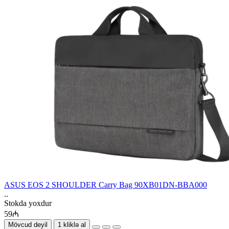
ASUS EOS 2 SHOULDER Carry Bag 90XB01DN-BBA000
..
Stokda yoxdur
59₼
Mövcud deyil
1 kliklə al