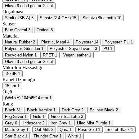
Əlavə 6 ədəd göstər
Gizlət
Qoşulması
Simli (USB-A)
5
Simsiz (2.4 GHz)
15
Simsiz (Bluetooth)
10
Sensor
Blue Optical
3
Optical
8
Material
Natural Rubber
2
Plastic, Metal
4
Polyester
14
Polyester, PU
1
Polyester, Süni dəri
1
Polyester, Suya davamlı
3
PU
1
Recycled Nylon
1
RPET
1
Vegan leather
1
Əlavə 3 ədəd göstər
Gizlət
Mikrofon Həssaslığı
-40 dB
1
Kabel Uzunluğu
15 sm
1
Ölçü
(WxLxH) 104*45*14 mm
1
Rəng
Black
31
Black Aerolite
1
Dark Grey
2
Eclipse Black
2
Fog Silver
1
Gold
1
Green Tea Latte
3
Grey
6
Iridescent
2
Iron Grey
1
Lilac Mist Purple
1
Matte Grey
1
Oat Milk
2
Qara
1
Rose Gold
1
Secret Black
1
Star Black
1
Thunder Grey
1
White
1