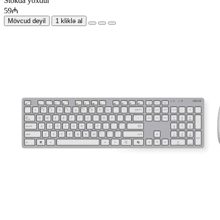
Stokda yoxdur
59₼
Mövcud deyil
1 kliklə al