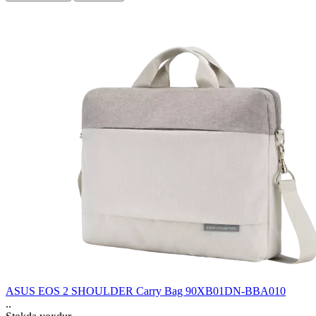
ASUS EOS 2 SHOULDER Carry Bag 90XB01DN-BBA010
..