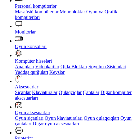
Personal kompüterlər
Masaüstü kompüterlər
Monobloklar
Oyun və Qrafik
kompüterləri
Monitorlar
Oyun konsolları
Kompüter hissələri
Ana plata
Videokartlar
Qida Blokları
Soyutma Sistemləri
Yaddaş qurğuları
Keyslər
Aksesuarlar
Siçanlar
Klaviaturalar
Qulaqcıqlar
Çantalar
Digər kompüter
aksesuarları
Oyun aksesuarları
Oyun siçanları
Oyun klaviaturaları
Oyun qulaqcıqları
Oyun
çantaları
Digər oyun aksesuarları
Printerlər