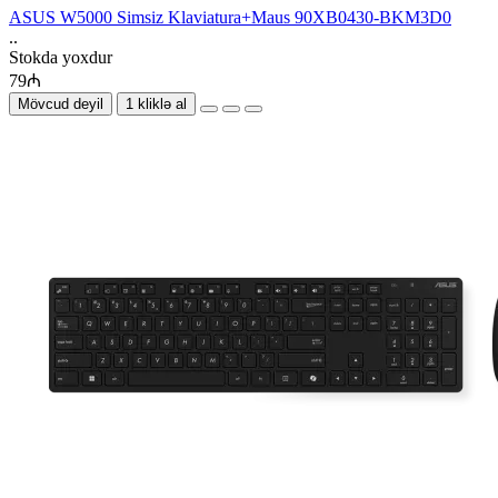
ASUS W5000 Simsiz Klaviatura+Maus 90XB0430-BKM3D0
..
Stokda yoxdur
79₼
Mövcud deyil
1 kliklə al