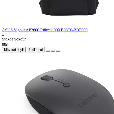
ASUS Vigour AP2600 Rükzak 90XB08T0-BBP000
..
Stokda yoxdur
99₼
Mövcud deyil
1 kliklə al