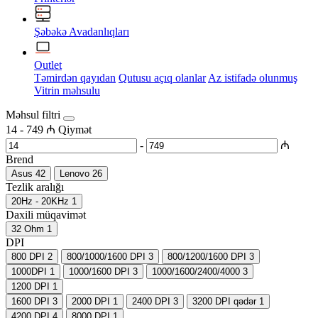
Şəbəkə Avadanlıqları
Outlet
Təmirdən qayıdan
Qutusu açıq olanlar
Az istifadə olunmuş
Vitrin məhsulu
Məhsul filtri
14
-
749
₼
Qiymət
-
₼
Brend
Asus
42
Lenovo
26
Tezlik aralığı
20Hz - 20KHz
1
Daxili müqavimət
32 Ohm
1
DPI
800 DPI
2
800/1000/1600 DPI
3
800/1200/1600 DPI
3
1000DPI
1
1000/1600 DPI
3
1000/1600/2400/4000
3
1200 DPI
1
1600 DPI
3
2000 DPI
1
2400 DPI
3
3200 DPI qədər
1
4200 DPI
4
8000 DPI
1