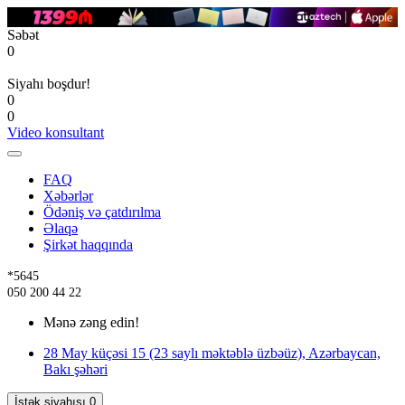
Səbət
0
Siyahı boşdur!
0
0
Video konsultant
FAQ
Xəbərlər
Ödəniş və çatdırılma
Əlaqə
Şirkət haqqında
*5645
050 200 44 22
Mənə zəng edin!
28 May küçəsi 15 (23 saylı məktəblə üzbəüz), Azərbaycan,
Bakı şəhəri
İstək siyahısı
0