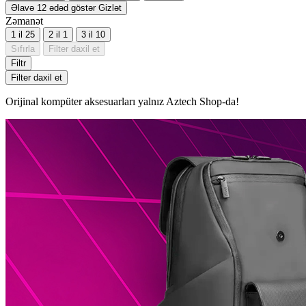
Əlavə 12 ədəd göstər
Gizlət
Zəmanət
1 il
25
2 il
1
3 il
10
Sıfırla
Filter daxil et
Filtr
Filter daxil et
Orijinal kompüter aksesuarları yalnız Aztech Shop-da!