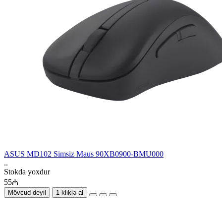
ASUS MD102 Simsiz Maus 90XB0900-BMU000
..
Stokda yoxdur
55₼
Mövcud deyil
1 kliklə al