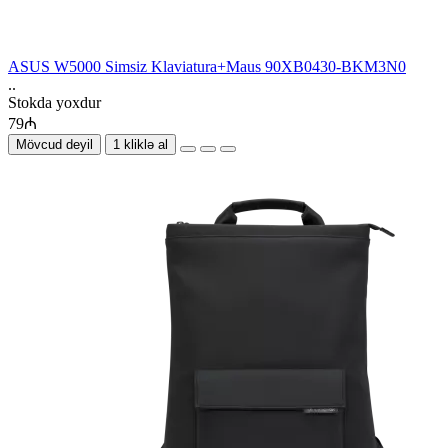
ASUS W5000 Simsiz Klaviatura+Maus 90XB0430-BKM3N0
..
Stokda yoxdur
79₼
Mövcud deyil
1 kliklə al