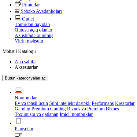
Printerlər
Şəbəkə Avadanlıqları
Outlet
Təmirdən qayıdan
Qutusu açıq olanlar
Az istifadə olunmuş
Vitrin məhsulu
Məhsul Kataloqu
Ana səhifə
Aksesuarlar
Bütün kateqoriyaları aç
Noutbuklar
Ev və təhsil üçün
Süni intellekt dəstəkli
Performans
Kreatorlar
Gaming
Premium Gaming
Biznes və Premium Biznes
Toxunuşlu və qatlanan
İmicli noutbuklar
Planşetlər