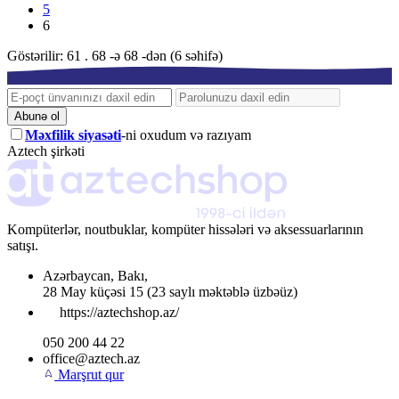
5
6
Göstərilir: 61 . 68 -ə 68 -dən (6 səhifə)
Abunə ol
Məxfilik siyasəti
-ni oxudum və razıyam
Aztech şirkəti
Kompüterlər, noutbuklar, kompüter hissələri və aksessuarlarının
satışı.
Azərbaycan
,
Bakı
,
28 May küçəsi 15
(23 saylı məktəblə üzbəüz)
https://aztechshop.az/
050 200 44 22
office@aztech.az
Marşrut qur