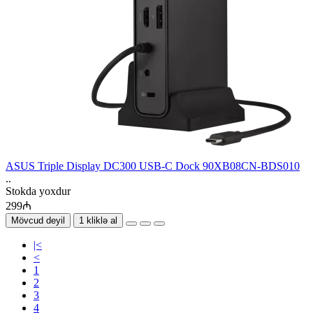
ASUS Triple Display DC300 USB-C Dock 90XB08CN-BDS010
..
Stokda yoxdur
299₼
Mövcud deyil
1 kliklə al
|<
<
1
2
3
4