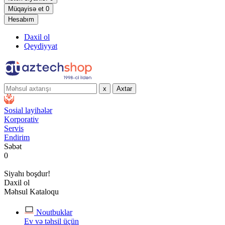
Müqayisə et
0
Hesabım
Daxil ol
Qeydiyyat
x
Axtar
Sosial layihələr
Korporativ
Servis
Endirim
Səbət
0
Siyahı boşdur!
Daxil ol
Məhsul Kataloqu
Noutbuklar
Ev və təhsil üçün