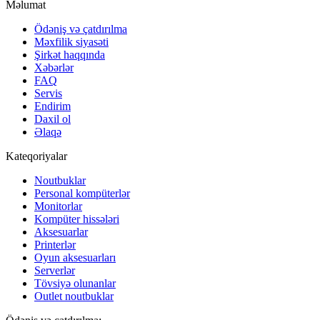
Məlumat
Ödəniş və çatdırılma
Məxfilik siyasəti
Şirkət haqqında
Xəbərlər
FAQ
Servis
Endirim
Daxil ol
Əlaqə
Kateqoriyalar
Noutbuklar
Personal kompüterlər
Monitorlar
Kompüter hissələri
Aksesuarlar
Printerlər
Oyun aksesuarları
Serverlər
Tövsiyə olunanlar
Outlet noutbuklar