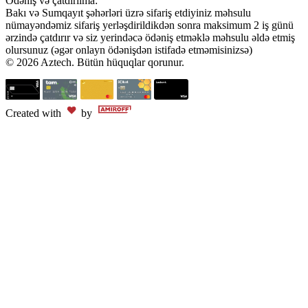
Ödəniş və çatdırılma:
Bakı və Sumqayıt şəhərləri üzrə sifariş etdiyiniz məhsulu
nümayəndəmiz sifariş yerləşdirildikdən sonra maksimum 2 iş günü
ərzində çatdırır və siz yerindəcə ödəniş etməklə məhsulu əldə etmiş
olursunuz (əgər onlayn ödənişdən istifadə etməmisinizsə)
© 2026 Aztech. Bütün hüquqlar qorunur.
Created with
by