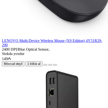
LENOVO Multi-Device Wireless Mouse (X9 Edition) 4Y51R29-
290
2400 DPI/Blue Optical Sensor..
Stokda yoxdur
149₼
Mövcud deyil
1 kliklə al