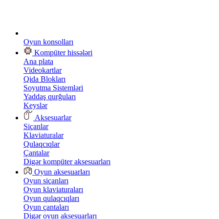
Oyun konsolları
Kompüter hissələri
Ana plata
Videokartlar
Qida Blokları
Soyutma Sistemləri
Yaddaş qurğuları
Keyslər
Aksesuarlar
Siçanlar
Klaviaturalar
Qulaqcıqlar
Çantalar
Digər kompüter aksesuarları
Oyun aksesuarları
Oyun siçanları
Oyun klaviaturaları
Oyun qulaqcıqları
Oyun çantaları
Digər oyun aksesuarları