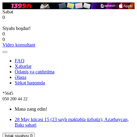
Səbət
0
Siyahı boşdur!
0
0
Video konsultant
FAQ
Xəbərlər
Ödəniş və çatdırılma
Əlaqə
Şirkət haqqında
*5645
050 200 44 22
Mənə zəng edin!
28 May küçəsi 15 (23 saylı məktəblə üzbəüz), Azərbaycan,
Bakı şəhəri
İstək siyahısı
0