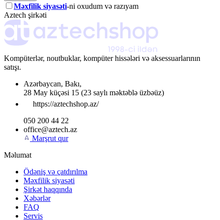
Məxfilik siyasəti
-ni oxudum və razıyam
Aztech şirkəti
Kompüterlər, noutbuklar, kompüter hissələri və aksessuarlarının
satışı.
Azərbaycan
,
Bakı
,
28 May küçəsi 15
(23 saylı məktəblə üzbəüz)
https://aztechshop.az/
050 200 44 22
office@aztech.az
Marşrut qur
Məlumat
Ödəniş və çatdırılma
Məxfilik siyasəti
Şirkət haqqında
Xəbərlər
FAQ
Servis