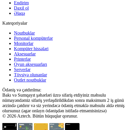
Endirim
Daxil ol
Əlaqə
Kateqoriyalar
Noutbuklar
Personal kompüterlər
Monitorlar
Kompüter hissələri
Aksesuarlar
Printerlər
Oyun aksesuarları
Serverlər
Tövsiyə olunanlar
Outlet noutbuklar
Ödəniş və çatdırılma:
Bakı və Sumqayıt şəhərləri üzrə sifariş etdiyiniz məhsulu
nümayəndəmiz sifariş yerləşdirildikdən sonra maksimum 2 iş günü
ərzində çatdırır və siz yerindəcə ödəniş etməklə məhsulu əldə etmiş
olursunuz (əgər onlayn ödənişdən istifadə etməmisinizsə)
© 2026 Aztech. Bütün hüquqlar qorunur.