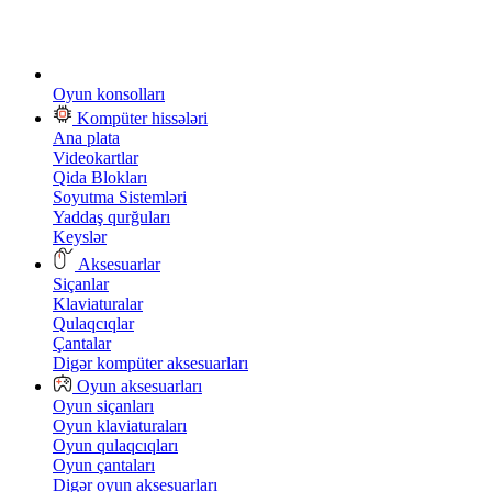
Oyun konsolları
Kompüter hissələri
Ana plata
Videokartlar
Qida Blokları
Soyutma Sistemləri
Yaddaş qurğuları
Keyslər
Aksesuarlar
Siçanlar
Klaviaturalar
Qulaqcıqlar
Çantalar
Digər kompüter aksesuarları
Oyun aksesuarları
Oyun siçanları
Oyun klaviaturaları
Oyun qulaqcıqları
Oyun çantaları
Digər oyun aksesuarları