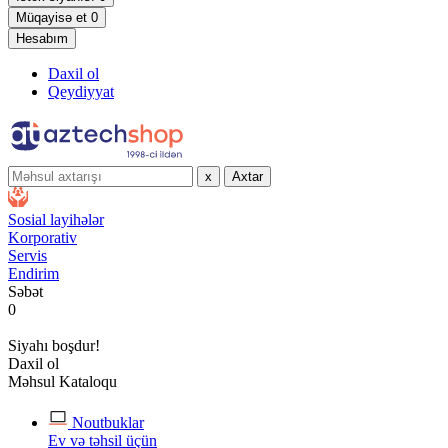
Müqayisə et
0
Hesabım
Daxil ol
Qeydiyyat
x
Axtar
Sosial layihələr
Korporativ
Servis
Endirim
Səbət
0
Siyahı boşdur!
Daxil ol
Məhsul Kataloqu
Noutbuklar
Ev və təhsil üçün