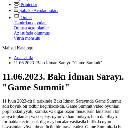
Printerlər
Şəbəkə Avadanlıqları
Outlet
Təmirdən qayıdan
Qutusu açıq olanlar
Az istifadə olunmuş
Vitrin məhsulu
Məhsul Kataloqu
Ana səhifə
11.06.2023. Bakı İdman Sarayı. "Game Summit"
11.06.2023. Bakı İdman Sarayı.
"Game Summit"
11 İyun 2023-cü il tarixində Bakı İdman Sarayında Game Summit
adlı böyük bir tədbir keçiriləcəkdir. Game Summit video oyunları,
pop mədəniyyəti, komiks və digər oxşar maraqların fanatlarını bir
araya toplamaq və cosplay, oyun və həm onlayn, həm də oflayn
formatda keçiriləcək digər əyləncələr vasitəsilə birlikdə oyun
həvəsindən zövq almaq üçün bir araya gətirir. Game Summit-də bu