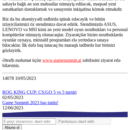
sahəylə bağlı ən son məhsullar nümayiş ediləcək, məqsəd yeni
sənətkarları dəstəkləmək və sənayenin inkişafına kömək etməkdir.
Biz də bu əhəmiyyətli tədbirdə iştirak edəcəyik və bütün
izləyicilərimizi öz stendimizə dəvət edirik. Stendimizdə ASUS,
LENOVO və MSI kimi ən yeni model oyun noutbukları və personal
kompüterlər nümayiş olunacaqlar. Ziyarətçilər bizim noutbuklarda
oyunlar oynaya, müxtəlif proqramları elə yerindəcə sınaya
biləcəklər. İlk dəfə baş tutacaq bu maraqlı tədbirdə hər birinizi
gözləyirik.
Ətraflı məlumat üçün
www.gamesummit.ai
səhifəsini ziyarət edə
bilərsiniz.
14078
10/05/2023
ROG KING CUP: CS:GO 5 vs 5 turniri
02/05/2023
Game Summit 2023 baş tutdu!
12/06/2023
Abunə ol