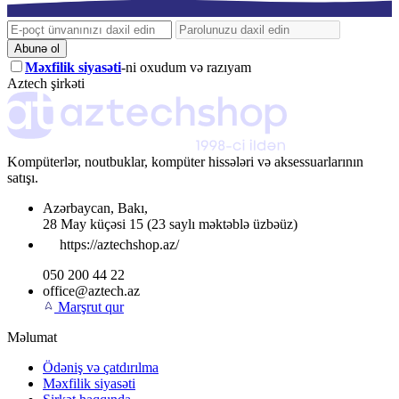
Abunə ol
Məxfilik siyasəti
-ni oxudum və razıyam
Aztech şirkəti
Kompüterlər, noutbuklar, kompüter hissələri və aksessuarlarının
satışı.
Azərbaycan
,
Bakı
,
28 May küçəsi 15
(23 saylı məktəblə üzbəüz)
https://aztechshop.az/
050 200 44 22
office@aztech.az
Marşrut qur
Məlumat
Ödəniş və çatdırılma
Məxfilik siyasəti