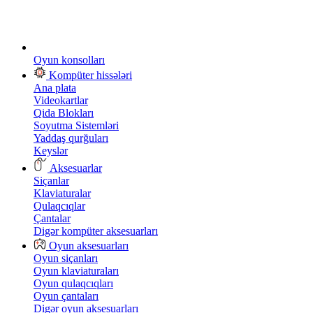
Oyun konsolları
Kompüter hissələri
Ana plata
Videokartlar
Qida Blokları
Soyutma Sistemləri
Yaddaş qurğuları
Keyslər
Aksesuarlar
Siçanlar
Klaviaturalar
Qulaqcıqlar
Çantalar
Digər kompüter aksesuarları
Oyun aksesuarları
Oyun siçanları
Oyun klaviaturaları
Oyun qulaqcıqları
Oyun çantaları
Digər oyun aksesuarları