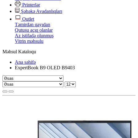
Printerlər
Şəbəkə Avadanlıqları
Outlet
Təmirdən qayıdan
Qutusu açıq olanlar
Az istifadə olunmuş
Vitrin məhsulu
Məhsul Kataloqu
Ana səhifə
ExpertBook B9 OLED B9403