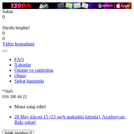
Səbət
0
Siyahı boşdur!
0
0
Video konsultant
FAQ
Xəbərlər
Ödəniş və çatdırılma
Əlaqə
Şirkət haqqında
*5645
050 200 44 22
Mənə zəng edin!
28 May küçəsi 15 (23 saylı məktəblə üzbəüz), Azərbaycan,
Bakı şəhəri
İstək siyahısı
0