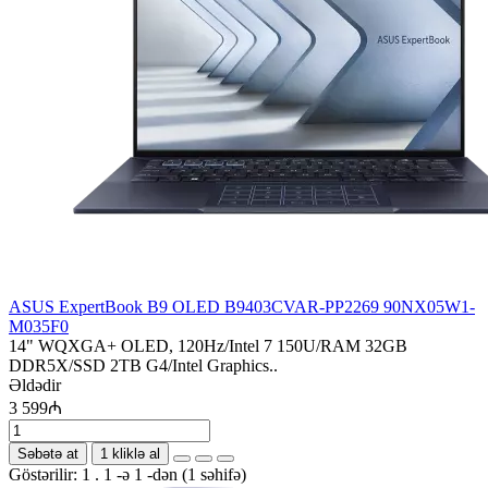
ASUS ExpertBook B9 OLED B9403CVAR-PP2269 90NX05W1-
M035F0
14" WQXGA+ OLED, 120Hz/Intel 7 150U/RAM 32GB
DDR5X/SSD 2TB G4/Intel Graphics..
Əldədir
3 599₼
Səbətə at
1 kliklə al
Göstərilir: 1 . 1 -ə 1 -dən (1 səhifə)