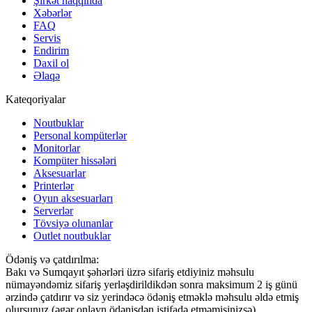
Şirkət haqqında
Xəbərlər
FAQ
Servis
Endirim
Daxil ol
Əlaqə
Kateqoriyalar
Noutbuklar
Personal kompüterlər
Monitorlar
Kompüter hissələri
Aksesuarlar
Printerlər
Oyun aksesuarları
Serverlər
Tövsiyə olunanlar
Outlet noutbuklar
Ödəniş və çatdırılma:
Bakı və Sumqayıt şəhərləri üzrə sifariş etdiyiniz məhsulu
nümayəndəmiz sifariş yerləşdirildikdən sonra maksimum 2 iş günü
ərzində çatdırır və siz yerindəcə ödəniş etməklə məhsulu əldə etmiş
olursunuz (əgər onlayn ödənişdən istifadə etməmisinizsə)