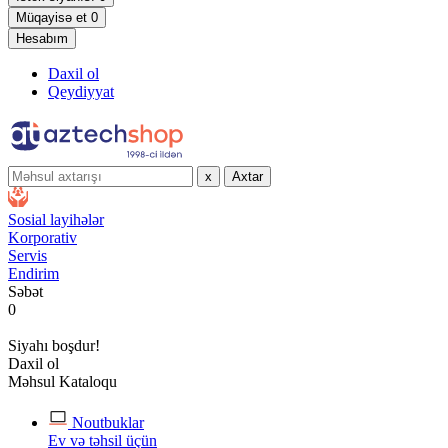
Müqayisə et
0
Hesabım
Daxil ol
Qeydiyyat
x
Axtar
Sosial layihələr
Korporativ
Servis
Endirim
Səbət
0
Siyahı boşdur!
Daxil ol
Məhsul Kataloqu
Noutbuklar
Ev və təhsil üçün