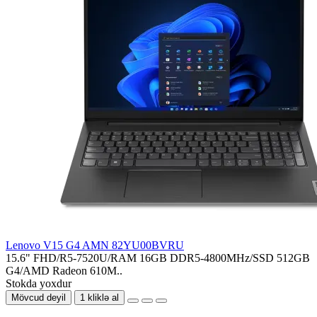
Lenovo V15 G4 AMN 82YU00BVRU
15.6" FHD/R5-7520U/RAM 16GB DDR5-4800MHz/SSD 512GB
G4/AMD Radeon 610M..
Stokda yoxdur
Mövcud deyil
1 kliklə al