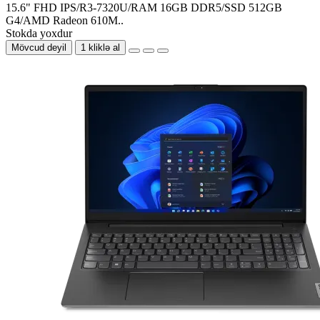
15.6" FHD IPS/R3-7320U/RAM 16GB DDR5/SSD 512GB
G4/AMD Radeon 610M..
Stokda yoxdur
Mövcud deyil
1 kliklə al