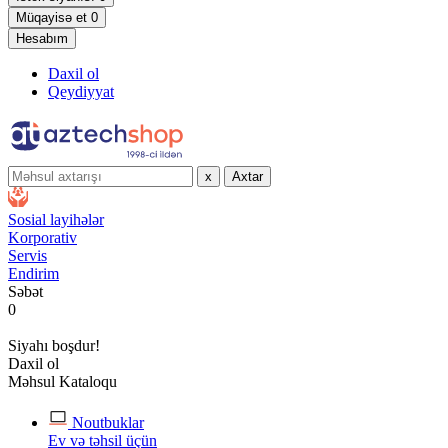
Müqayisə et
0
Hesabım
Daxil ol
Qeydiyyat
x
Axtar
Sosial layihələr
Korporativ
Servis
Endirim
Səbət
0
Siyahı boşdur!
Daxil ol
Məhsul Kataloqu
Noutbuklar
Ev və təhsil üçün