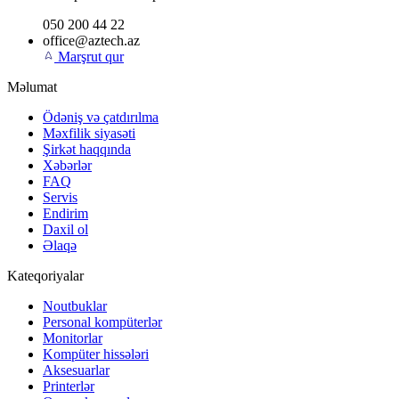
050 200 44 22
office@aztech.az
Marşrut qur
Məlumat
Ödəniş və çatdırılma
Məxfilik siyasəti
Şirkət haqqında
Xəbərlər
FAQ
Servis
Endirim
Daxil ol
Əlaqə
Kateqoriyalar
Noutbuklar
Personal kompüterlər
Monitorlar
Kompüter hissələri
Aksesuarlar
Printerlər