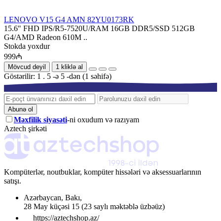
LENOVO V15 G4 AMN 82YU0173RK
15.6" FHD IPS/R5-7520U/RAM 16GB DDR5/SSD 512GB
G4/AMD Radeon 610M ..
Stokda yoxdur
999₼
Mövcud deyil
1 kliklə al
Göstərilir: 1 . 5 -ə 5 -dən (1 səhifə)
Abunə ol
Məxfilik siyasəti
-ni oxudum və razıyam
Aztech şirkəti
Kompüterlər, noutbuklar, kompüter hissələri və aksessuarlarının
satışı.
Azərbaycan
,
Bakı
,
28 May küçəsi 15
(23 saylı məktəblə üzbəüz)
https://aztechshop.az/