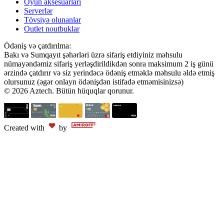
Oyun aksesuarları
Serverlər
Tövsiyə olunanlar
Outlet noutbuklar
Ödəniş və çatdırılma:
Bakı və Sumqayıt şəhərləri üzrə sifariş etdiyiniz məhsulu
nümayəndəmiz sifariş yerləşdirildikdən sonra maksimum 2 iş günü
ərzində çatdırır və siz yerindəcə ödəniş etməklə məhsulu əldə etmiş
olursunuz (əgər onlayn ödənişdən istifadə etməmisinizsə)
© 2026 Aztech. Bütün hüquqlar qorunur.
Created with
by