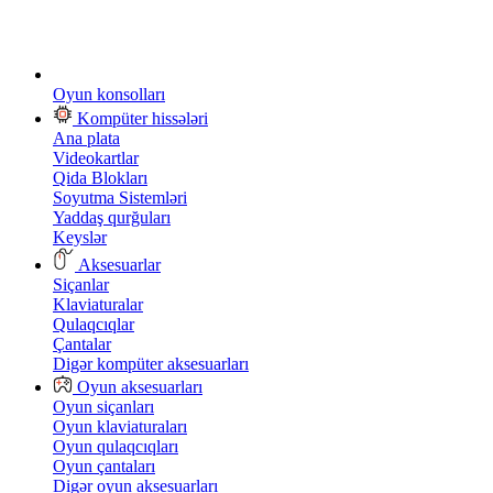
Oyun konsolları
Kompüter hissələri
Ana plata
Videokartlar
Qida Blokları
Soyutma Sistemləri
Yaddaş qurğuları
Keyslər
Aksesuarlar
Siçanlar
Klaviaturalar
Qulaqcıqlar
Çantalar
Digər kompüter aksesuarları
Oyun aksesuarları
Oyun siçanları
Oyun klaviaturaları
Oyun qulaqcıqları
Oyun çantaları
Digər oyun aksesuarları