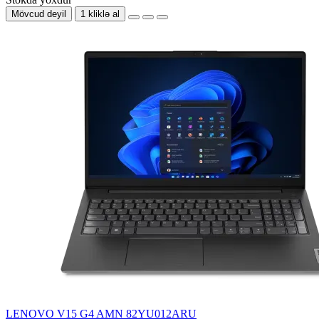
Mövcud deyil
1 kliklə al
LENOVO V15 G4 AMN 82YU012ARU