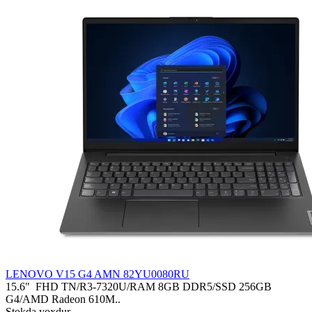
LENOVO V15 G4 AMN 82YU0080RU
15.6" FHD TN/R3-7320U/RAM 8GB DDR5/SSD 256GB
G4/AMD Radeon 610M..
Stokda yoxdur