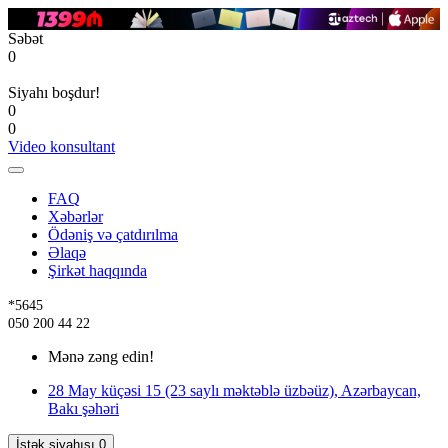
Səbət
0
Siyahı boşdur!
0
0
Video konsultant
FAQ
Xəbərlər
Ödəniş və çatdırılma
Əlaqə
Şirkət haqqında
*5645
050 200 44 22
Mənə zəng edin!
28 May küçəsi 15 (23 saylı məktəblə üzbəüz), Azərbaycan,
Bakı şəhəri
İstək siyahısı
0