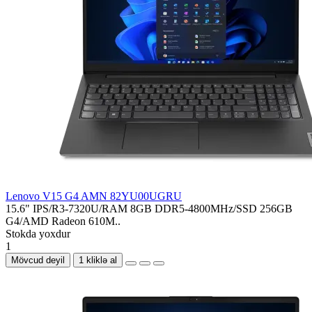
Lenovo V15 G4 AMN 82YU00UGRU
15.6" IPS/R3-7320U/RAM 8GB DDR5-4800MHz/SSD 256GB
G4/AMD Radeon 610M..
Stokda yoxdur
1
Mövcud deyil
1 kliklə al