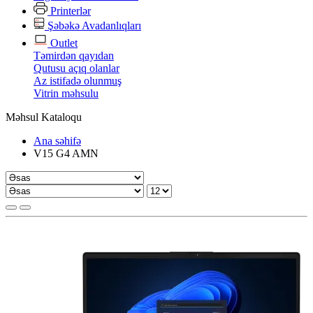
Printerlər
Şəbəkə Avadanlıqları
Outlet
Təmirdən qayıdan
Qutusu açıq olanlar
Az istifadə olunmuş
Vitrin məhsulu
Məhsul Kataloqu
Ana səhifə
V15 G4 AMN