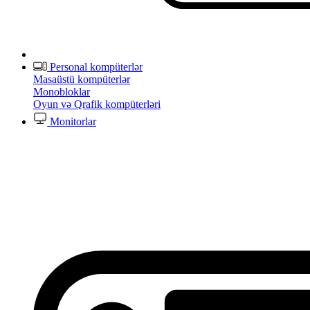
Personal kompüterlər
Masaüstü kompüterlər
Monobloklar
Oyun və Qrafik kompüterləri
Monitorlar