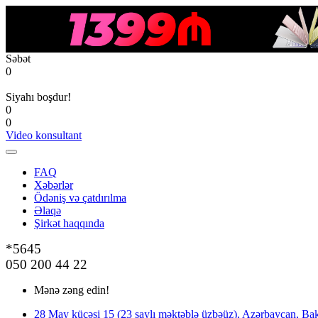
Səbət
0
Siyahı boşdur!
0
0
Video konsultant
FAQ
Xəbərlər
Ödəniş və çatdırılma
Əlaqə
Şirkət haqqında
*5645
050 200 44 22
Mənə zəng edin!
28 May küçəsi 15 (23 saylı məktəblə üzbəüz), Azərbaycan, Bak