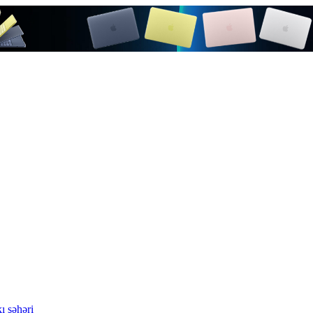
ı şəhəri