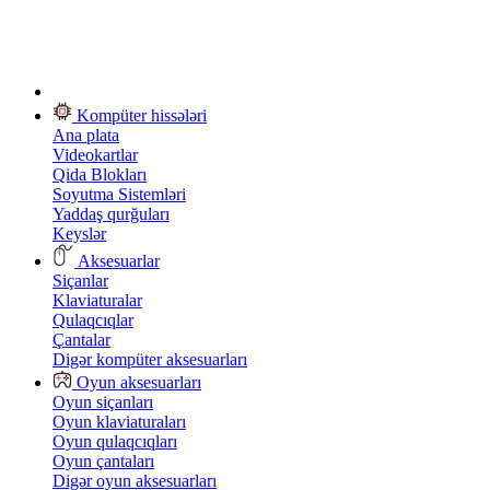
Kompüter hissələri
Ana plata
Videokartlar
Qida Blokları
Soyutma Sistemləri
Yaddaş qurğuları
Keyslər
Aksesuarlar
Siçanlar
Klaviaturalar
Qulaqcıqlar
Çantalar
Digər kompüter aksesuarları
Oyun aksesuarları
Oyun siçanları
Oyun klaviaturaları
Oyun qulaqcıqları
Oyun çantaları
Digər oyun aksesuarları