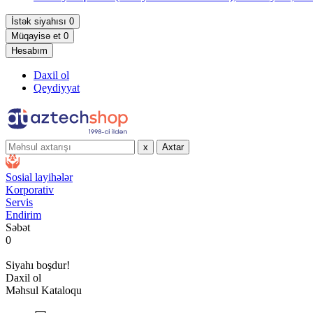
İstək siyahısı
0
Müqayisə et
0
Hesabım
Daxil ol
Qeydiyyat
x
Axtar
Sosial layihələr
Korporativ
Servis
Endirim
Səbət
0
Siyahı boşdur!
Daxil ol
Məhsul Kataloqu