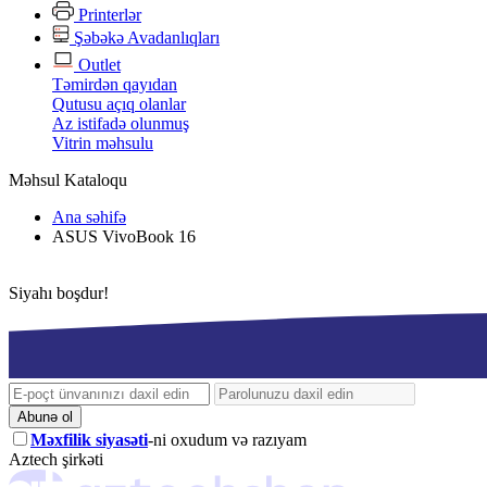
Printerlər
Şəbəkə Avadanlıqları
Outlet
Təmirdən qayıdan
Qutusu açıq olanlar
Az istifadə olunmuş
Vitrin məhsulu
Məhsul Kataloqu
Ana səhifə
ASUS VivoBook 16
Siyahı boşdur!
Abunə ol
Məxfilik siyasəti
-ni oxudum və razıyam
Aztech şirkəti