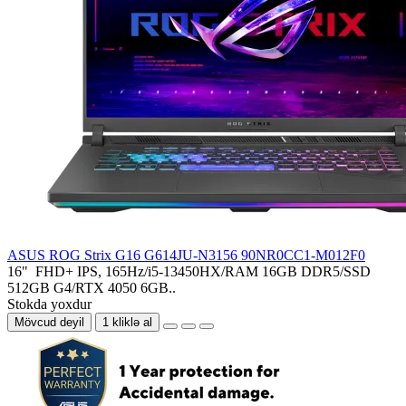
ASUS ROG Strix G16 G614JU-N3156 90NR0CC1-M012F0
16" FHD+ IPS, 165Hz/i5-13450HX/RAM 16GB DDR5/SSD
512GB G4/RTX 4050 6GB..
Stokda yoxdur
Mövcud deyil
1 kliklə al