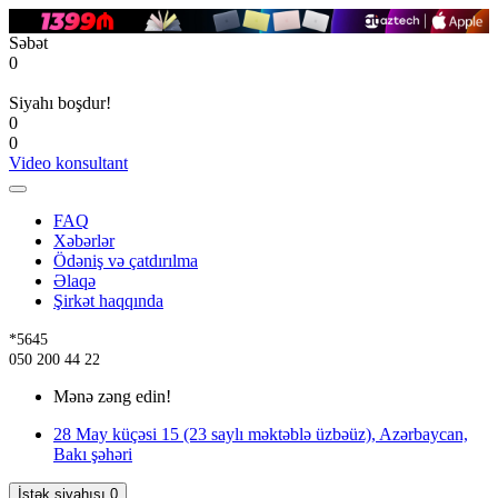
Səbət
0
Siyahı boşdur!
0
0
Video konsultant
FAQ
Xəbərlər
Ödəniş və çatdırılma
Əlaqə
Şirkət haqqında
*5645
050 200 44 22
Mənə zəng edin!
28 May küçəsi 15 (23 saylı məktəblə üzbəüz), Azərbaycan,
Bakı şəhəri
İstək siyahısı
0