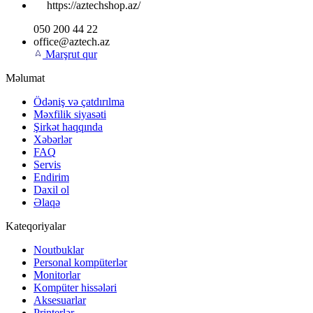
https://aztechshop.az/
050 200 44 22
office@aztech.az
Marşrut qur
Məlumat
Ödəniş və çatdırılma
Məxfilik siyasəti
Şirkət haqqında
Xəbərlər
FAQ
Servis
Endirim
Daxil ol
Əlaqə
Kateqoriyalar
Noutbuklar
Personal kompüterlər
Monitorlar
Kompüter hissələri
Aksesuarlar
Printerlər