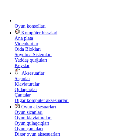
Oyun konsolları
Kompüter hissələri
Ana plata
Videokartlar
Qida Blokları
Soyutma Sistemləri
Yaddaş qurğuları
Keyslər
Aksesuarlar
Siçanlar
Klaviaturalar
Qulaqcıqlar
Çantalar
Digər kompüter aksesuarları
Oyun aksesuarları
Oyun siçanları
Oyun klaviaturaları
Oyun qulaqcıqları
Oyun çantaları
Digər oyun aksesuarları