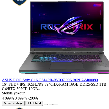
ASUS ROG Strix G16 G614PR-RV007 90NR0NJ7-M00080
16" FHD+ IPS, 165Hz/R9-8940HX/RAM 16GB DDR5/SSD 1TB
G4/RTX 5070Ti 12GB..
Stokda yoxdur
4 099₼
3 899₼
-200₼
Mövcud deyil
1 kliklə al