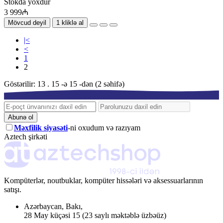
Stokda yoxdur
3 999₼
Mövcud deyil
1 kliklə al
|<
<
1
2
Göstərilir: 13 . 15 -ə 15 -dən (2 səhifə)
Abunə ol
Məxfilik siyasəti
-ni oxudum və razıyam
Aztech şirkəti
Kompüterlər, noutbuklar, kompüter hissələri və aksessuarlarının
satışı.
Azərbaycan
,
Bakı
,
28 May küçəsi 15
(23 saylı məktəblə üzbəüz)