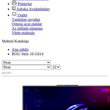
Printerlər
Şəbəkə Avadanlıqları
Outlet
Təmirdən qayıdan
Qutusu açıq olanlar
Az istifadə olunmuş
Vitrin məhsulu
Məhsul Kataloqu
Ana səhifə
ROG Strix 16 G614