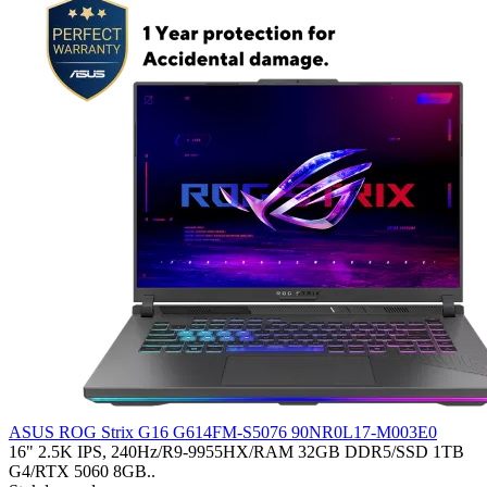
ASUS ROG Strix G16 G614FM-S5076 90NR0L17-M003E0
16" 2.5K IPS, 240Hz/R9-9955HX/RAM 32GB DDR5/SSD 1TB
G4/RTX 5060 8GB..