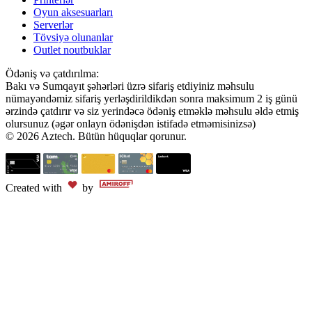
Oyun aksesuarları
Serverlər
Tövsiyə olunanlar
Outlet noutbuklar
Ödəniş və çatdırılma:
Bakı və Sumqayıt şəhərləri üzrə sifariş etdiyiniz məhsulu
nümayəndəmiz sifariş yerləşdirildikdən sonra maksimum 2 iş günü
ərzində çatdırır və siz yerindəcə ödəniş etməklə məhsulu əldə etmiş
olursunuz (əgər onlayn ödənişdən istifadə etməmisinizsə)
© 2026 Aztech. Bütün hüquqlar qorunur.
Created with
by