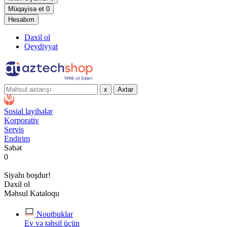
Müqayisə et
0
Hesabım
Daxil ol
Qeydiyyat
x
Axtar
Sosial layihələr
Korporativ
Servis
Endirim
Səbət
0
Siyahı boşdur!
Daxil ol
Məhsul Kataloqu
Noutbuklar
Ev və təhsil üçün