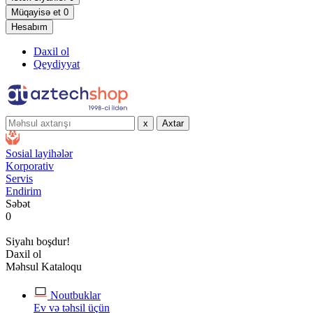
Müqayisə et
0
Hesabım
Daxil ol
Qeydiyyat
x
Axtar
Sosial layihələr
Korporativ
Servis
Endirim
Səbət
0
Siyahı boşdur!
Daxil ol
Məhsul Kataloqu
Noutbuklar
Ev və təhsil üçün