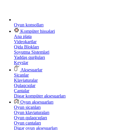
Oyun konsolları
Kompüter hissələri
Ana plata
Videokartlar
Qida Blokları
Soyutma Sistemləri
Yaddaş qurğuları
Keyslər
Aksesuarlar
Siçanlar
Klaviaturalar
Qulaqcıqlar
Çantalar
Digər kompüter aksesuarları
Oyun aksesuarları
Oyun siçanları
Oyun klaviaturaları
Oyun qulaqcıqları
Oyun çantaları
Digər oyun aksesuarları