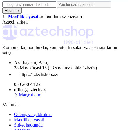
Abunə ol
Məxfilik siyasəti
-ni oxudum və razıyam
Aztech şirkəti
Kompüterlər, noutbuklar, kompüter hissələri və aksessuarlarının
satışı.
Azərbaycan
,
Bakı
,
28 May küçəsi 15
(23 saylı məktəblə üzbəüz)
https://aztechshop.az/
050 200 44 22
office@aztech.az
Marşrut qur
Məlumat
Ödəniş və çatdırılma
Məxfilik siyasəti
Şirkət haqqında