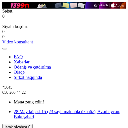
Səbət
0
Siyahı boşdur!
0
0
Video konsultant
FAQ
Xəbərlər
Ödəniş və çatdırılma
Əlaqə
Şirkət haqqında
*5645
050 200 44 22
Mənə zəng edin!
28 May küçəsi 15 (23 saylı məktəblə üzbəüz), Azərbaycan,
Bakı şəhəri
İstək siyahısı
0