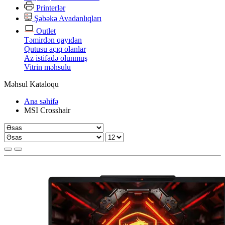
Printerlər
Şəbəkə Avadanlıqları
Outlet
Təmirdən qayıdan
Qutusu açıq olanlar
Az istifadə olunmuş
Vitrin məhsulu
Məhsul Kataloqu
Ana səhifə
MSI Crosshair