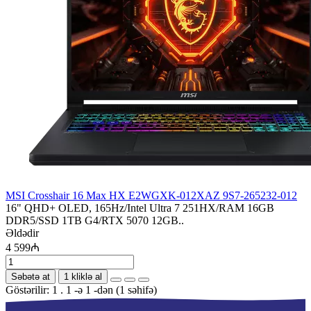
MSI Crosshair 16 Max HX E2WGXK-012XAZ 9S7-265232-012
16" QHD+ OLED, 165Hz/Intel Ultra 7 251HX/RAM 16GB
DDR5/SSD 1TB G4/RTX 5070 12GB..
Əldədir
4 599₼
Səbətə at
1 kliklə al
Göstərilir: 1 . 1 -ə 1 -dən (1 səhifə)