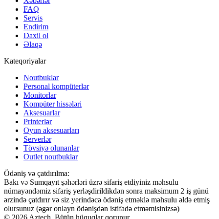
Xəbərlər
FAQ
Servis
Endirim
Daxil ol
Əlaqə
Kateqoriyalar
Noutbuklar
Personal kompüterlər
Monitorlar
Kompüter hissələri
Aksesuarlar
Printerlər
Oyun aksesuarları
Serverlər
Tövsiyə olunanlar
Outlet noutbuklar
Ödəniş və çatdırılma:
Bakı və Sumqayıt şəhərləri üzrə sifariş etdiyiniz məhsulu
nümayəndəmiz sifariş yerləşdirildikdən sonra maksimum 2 iş günü
ərzində çatdırır və siz yerindəcə ödəniş etməklə məhsulu əldə etmiş
olursunuz (əgər onlayn ödənişdən istifadə etməmisinizsə)
© 2026 Aztech. Bütün hüquqlar qorunur.