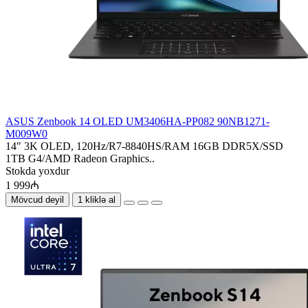
ASUS Zenbook 14 OLED UM3406HA-PP082 90NB1271-
M009W0
14" 3K OLED, 120Hz/R7-8840HS/RAM 16GB DDR5X/SSD
1TB G4/AMD Radeon Graphics..
Stokda yoxdur
1 999₼
Mövcud deyil
1 kliklə al