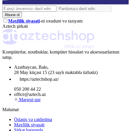
Abunə ol
Məxfilik siyasəti
-ni oxudum və razıyam
Aztech şirkəti
Kompüterlər, noutbuklar, kompüter hissələri və aksessuarlarının
satışı.
Azərbaycan
,
Bakı
,
28 May küçəsi 15
(23 saylı məktəblə üzbəüz)
https://aztechshop.az/
050 200 44 22
office@aztech.az
Marşrut qur
Məlumat
Ödəniş və çatdırılma
Məxfilik siyasəti
Şirkət haqqında