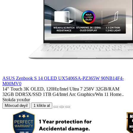
ASUS Zenbook S 14 OLED UX5406SA-PZ365W 90NB14F4-
M00MV0
14" Touch 3K OLED, 120Hz/Intel Ultra 7 258V 32GB/RAM
32GB DDR5X/SSD 1TB G4/Intel Arc Graphics/Win 11 Home..
Stokda yoxdur
Mövcud deyil
1 kliklə al