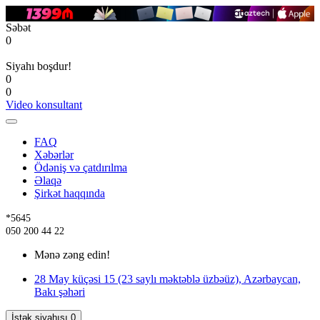
Səbət
0
Siyahı boşdur!
0
0
Video konsultant
FAQ
Xəbərlər
Ödəniş və çatdırılma
Əlaqə
Şirkət haqqında
*5645
050 200 44 22
Mənə zəng edin!
28 May küçəsi 15 (23 saylı məktəblə üzbəüz), Azərbaycan,
Bakı şəhəri
İstək siyahısı
0