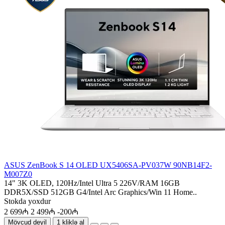
ASUS ZenBook S 14 OLED UX5406SA-PV037W 90NB14F2-
M007Z0
14" 3K OLED, 120Hz/Intel Ultra 5 226V/RAM 16GB
DDR5X/SSD 512GB G4/Intel Arc Graphics/Win 11 Home..
Stokda yoxdur
2 699₼
2 499₼
-200₼
Mövcud deyil
1 kliklə al