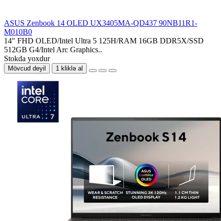
ASUS Zenbook 14 OLED UX3405MA-QD437 90NB11R1-
M010B0
14" FHD OLED/Intel Ultra 5 125H/RAM 16GB DDR5X/SSD
512GB G4/Intel Arc Graphics..
Stokda yoxdur
Mövcud deyil
1 kliklə al