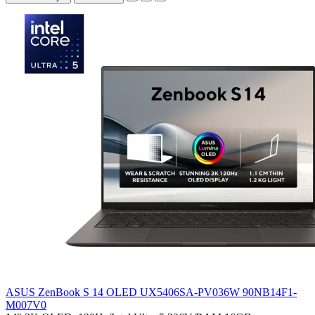
ASUS ZenBook S 14 OLED UX5406SA-PV036W 90NB14F1-
M007V0