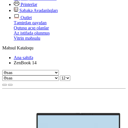
Printerlər
Şəbəkə Avadanlıqları
Outlet
Təmirdən qayıdan
Qutusu açıq olanlar
Az istifadə olunmuş
Vitrin məhsulu
Məhsul Kataloqu
Ana səhifə
ZenBook 14