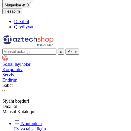
Müqayisə et
0
Hesabım
Daxil ol
Qeydiyyat
x
Axtar
Sosial layihələr
Korporativ
Servis
Endirim
Səbət
0
Siyahı boşdur!
Daxil ol
Məhsul Kataloqu
Noutbuklar
Ev və təhsil üçün