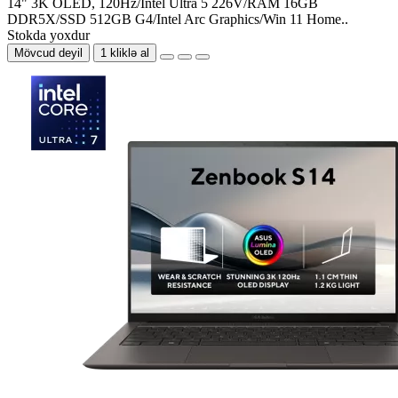
14" 3K OLED, 120Hz/Intel Ultra 5 226V/RAM 16GB
DDR5X/SSD 512GB G4/Intel Arc Graphics/Win 11 Home..
Stokda yoxdur
Mövcud deyil
1 kliklə al