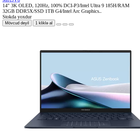
14" 3K OLED, 120Hz, 100% DCI-P3/Intel Ultra 9 185H/RAM
32GB DDR5X/SSD 1TB G4/Intel Arc Graphics..
Stokda yoxdur
Mövcud deyil
1 kliklə al