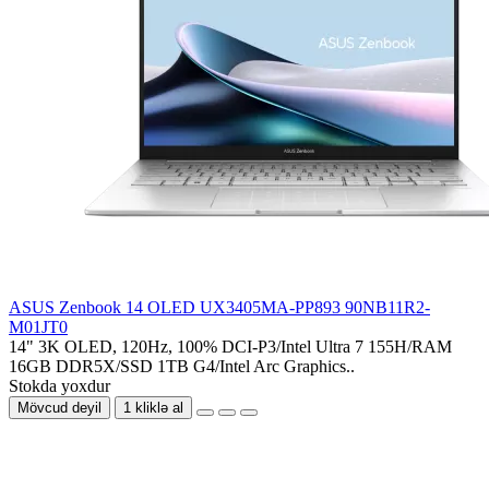
ASUS Zenbook 14 OLED UX3405MA-PP893 90NB11R2-
M01JT0
14" 3K OLED, 120Hz, 100% DCI-P3/Intel Ultra 7 155H/RAM
16GB DDR5X/SSD 1TB G4/Intel Arc Graphics..
Stokda yoxdur
Mövcud deyil
1 kliklə al