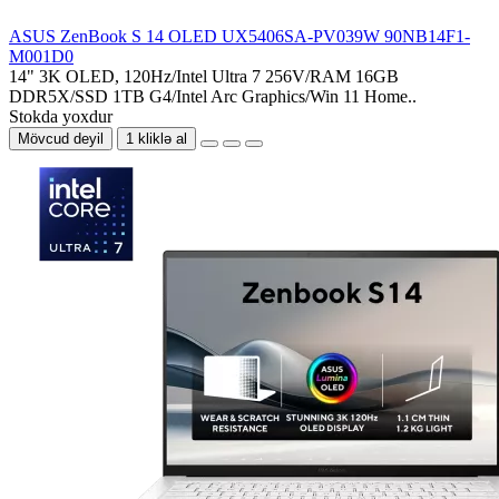
ASUS ZenBook S 14 OLED UX5406SA-PV039W 90NB14F1-
M001D0
14" 3K OLED, 120Hz/Intel Ultra 7 256V/RAM 16GB
DDR5X/SSD 1TB G4/Intel Arc Graphics/Win 11 Home..
Stokda yoxdur
Mövcud deyil
1 kliklə al