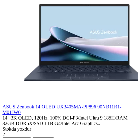
ASUS Zenbook 14 OLED UX3405MA-PP896 90NB11R1-
M01JW0
14" 3K OLED, 120Hz, 100% DCI-P3/Intel Ultra 9 185H/RAM
32GB DDR5X/SSD 1TB G4/Intel Arc Graphics..
Stokda yoxdur
2