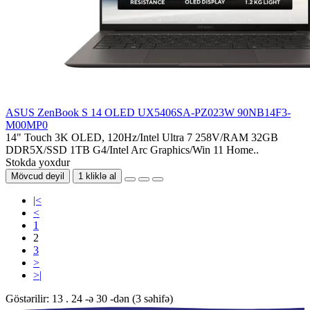
ASUS ZenBook S 14 OLED UX5406SA-PZ023W 90NB14F3-
M00MP0
14" Touch 3K OLED, 120Hz/Intel Ultra 7 258V/RAM 32GB
DDR5X/SSD 1TB G4/Intel Arc Graphics/Win 11 Home..
Stokda yoxdur
Mövcud deyil
1 kliklə al
|<
<
1
2
3
>
>|
Göstərilir: 13 . 24 -ə 30 -dən (3 səhifə)