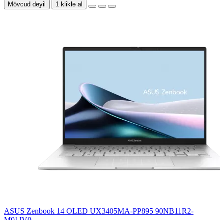
Mövcud deyil
1 kliklə al
ASUS Zenbook 14 OLED UX3405MA-PP895 90NB11R2-
M01JV0