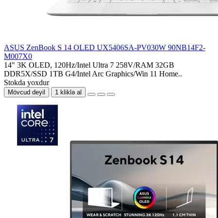
ASUS ZenBook S 14 OLED UX5406SA-PV030W 90NB14F2-
M007X0
14" 3K OLED, 120Hz/Intel Ultra 7 258V/RAM 32GB
DDR5X/SSD 1TB G4/Intel Arc Graphics/Win 11 Home..
Stokda yoxdur
Mövcud deyil
1 kliklə al