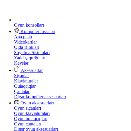
Oyun konsolları
Kompüter hissələri
Ana plata
Videokartlar
Qida Blokları
Soyutma Sistemləri
Yaddaş qurğuları
Keyslər
Aksesuarlar
Siçanlar
Klaviaturalar
Qulaqcıqlar
Çantalar
Digər kompüter aksesuarları
Oyun aksesuarları
Oyun siçanları
Oyun klaviaturaları
Oyun qulaqcıqları
Oyun çantaları
Digər oyun aksesuarları