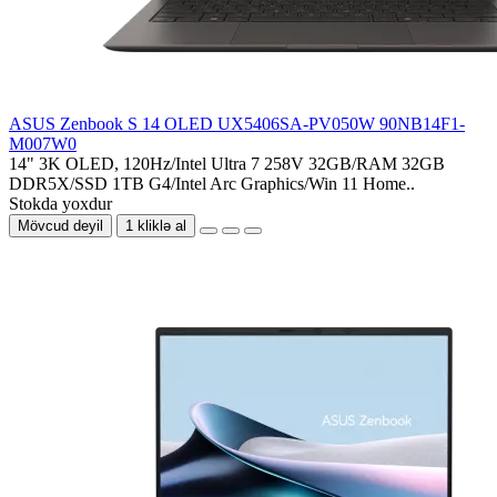
ASUS Zenbook S 14 OLED UX5406SA-PV050W 90NB14F1-
M007W0
14" 3K OLED, 120Hz/Intel Ultra 7 258V 32GB/RAM 32GB
DDR5X/SSD 1TB G4/Intel Arc Graphics/Win 11 Home..
Stokda yoxdur
Mövcud deyil
1 kliklə al