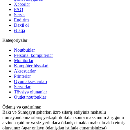
Xəbərlər
FAQ
Servis
Endirim
Daxil ol
Əlaqə
Kateqoriyalar
Noutbuklar
Personal kompüterlər
Monitorlar
Kompüter hissələri
Aksesuarlar
Printerlər
Oyun aksesuarları
Serverlər
Tövsiyə olunanlar
Outlet noutbuklar
Ödəniş və çatdırılma:
Bakı və Sumqayıt şəhərləri üzrə sifariş etdiyiniz məhsulu
nümayəndəmiz sifariş yerləşdirildikdən sonra maksimum 2 iş günü
ərzində çatdırır və siz yerindəcə ödəniş etməklə məhsulu əldə etmiş
olursunuz (əgər onlayn ödənişdən istifadə etməmisinizsə)