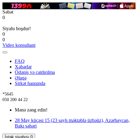
Səbət
0
Siyahı boşdur!
0
0
Video konsultant
FAQ
Xəbərlər
Ödəniş və çatdırılma
Əlaqə
Şirkət haqqında
*5645
050 200 44 22
Mənə zəng edin!
28 May küçəsi 15 (23 saylı məktəblə üzbəüz), Azərbaycan,
Bakı şəhəri
İstək siyahısı
0