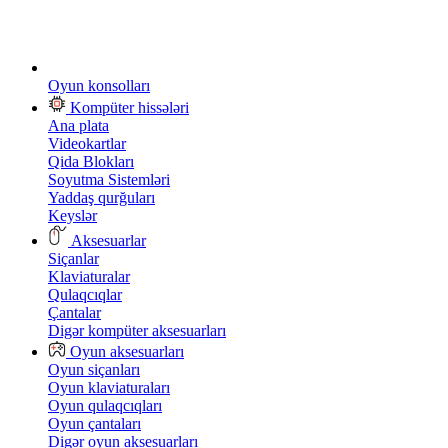
Oyun konsolları
Kompüter hissələri
Ana plata
Videokartlar
Qida Blokları
Soyutma Sistemləri
Yaddaş qurğuları
Keyslər
Aksesuarlar
Siçanlar
Klaviaturalar
Qulaqcıqlar
Çantalar
Digər kompüter aksesuarları
Oyun aksesuarları
Oyun siçanları
Oyun klaviaturaları
Oyun qulaqcıqları
Oyun çantaları
Digər oyun aksesuarları