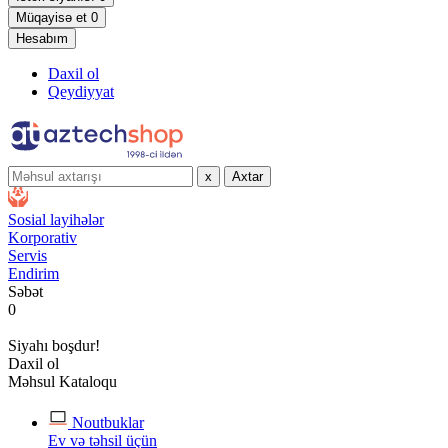
Müqayisə et
0
Hesabım
Daxil ol
Qeydiyyat
x
Axtar
Sosial layihələr
Korporativ
Servis
Endirim
Səbət
0
Siyahı boşdur!
Daxil ol
Məhsul Kataloqu
Noutbuklar
Ev və təhsil üçün