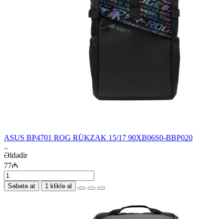
ASUS BP4701 ROG RÜKZAK 15/17 90XB06S0-BBP020
..
Əldədir
77₼
Səbətə at
1 kliklə al