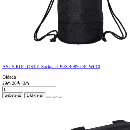
ASUS ROG OS101 Sackpack 90XB0850-BGW010
..
Əldədir
29₼
26₼
-3₼
Səbətə at
1 kliklə al