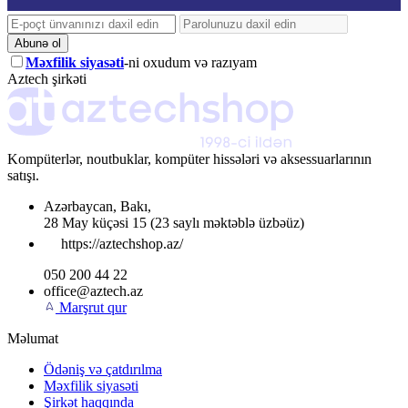
Abunə ol
Məxfilik siyasəti
-ni oxudum və razıyam
Aztech şirkəti
Kompüterlər, noutbuklar, kompüter hissələri və aksessuarlarının
satışı.
Azərbaycan
,
Bakı
,
28 May küçəsi 15
(23 saylı məktəblə üzbəüz)
https://aztechshop.az/
050 200 44 22
office@aztech.az
Marşrut qur
Məlumat
Ödəniş və çatdırılma
Məxfilik siyasəti
Şirkət haqqında