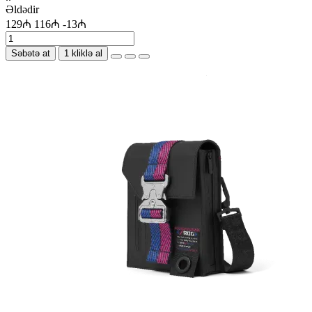
Əldədir
129₼
116₼
-13₼
Səbətə at
1 kliklə al