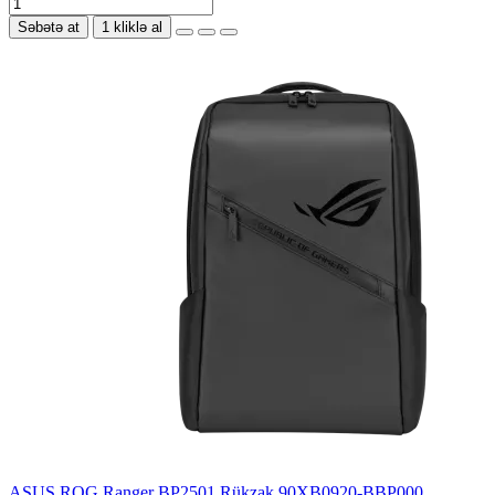
Səbətə at
1 kliklə al
ASUS ROG Ranger BP2501 Rükzak 90XB0920-BBP000