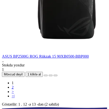
ASUS BP2500G ROG Rükzak 15 90XB0500-BBP000
..
Stokda yoxdur
1
Mövcud deyil
1 kliklə al
1
2
>
>|
Göstərilir: 1 . 12 -ə 13 -dən (2 səhifə)