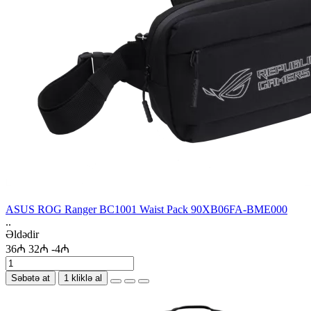
ASUS ROG Ranger BC1001 Waist Pack 90XB06FA-BME000
..
Əldədir
36₼
32₼
-4₼
Səbətə at
1 kliklə al