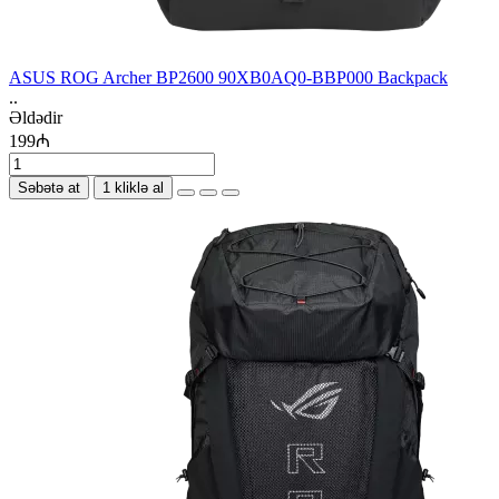
ASUS ROG Archer BP2600 90XB0AQ0-BBP000 Backpack
..
Əldədir
199₼
Səbətə at
1 kliklə al