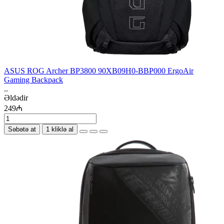
ASUS ROG Archer BP3800 90XB09H0-BBP000 ErgoAir
Gaming Backpack
..
Əldədir
249₼
Səbətə at
1 kliklə al