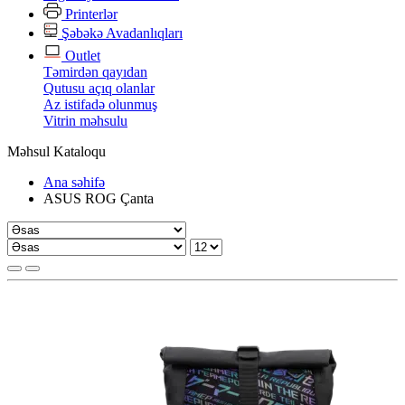
Printerlər
Şəbəkə Avadanlıqları
Outlet
Təmirdən qayıdan
Qutusu açıq olanlar
Az istifadə olunmuş
Vitrin məhsulu
Məhsul Kataloqu
Ana səhifə
ASUS ROG Çanta