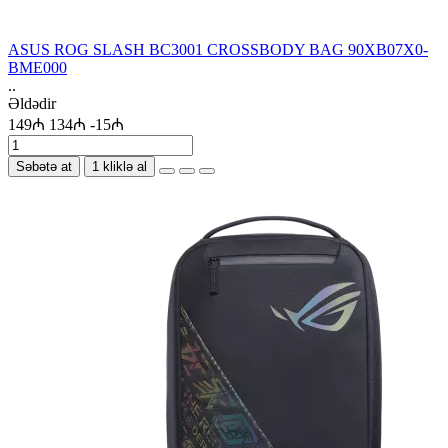
ASUS ROG SLASH BC3001 CROSSBODY BAG 90XB07X0-
BME000
..
Əldədir
149₼
134₼
-15₼
Səbətə at
1 kliklə al