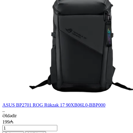
ASUS BP2701 ROG Rükzak 17 90XB06L0-BBP000
..
Əldədir
199₼