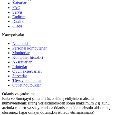
Xəbərlər
FAQ
Servis
Endirim
Daxil ol
Əlaqə
Kateqoriyalar
Noutbuklar
Personal kompüterlər
Monitorlar
Kompüter hissələri
Aksesuarlar
Printerlər
Oyun aksesuarları
Serverlər
Tövsiyə olunanlar
Outlet noutbuklar
Ödəniş və çatdırılma:
Bakı və Sumqayıt şəhərləri üzrə sifariş etdiyiniz məhsulu
nümayəndəmiz sifariş yerləşdirildikdən sonra maksimum 2 iş günü
ərzində çatdırır və siz yerindəcə ödəniş etməklə məhsulu əldə etmiş
olursunuz (əgər onlayn ödənişdən istifadə etməmisinizsə)