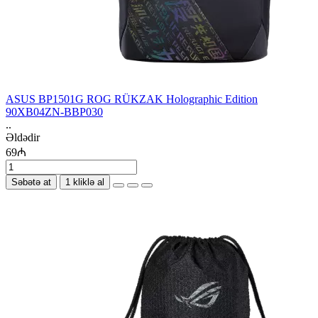
ASUS BP1501G ROG RÜKZAK Holographic Edition
90XB04ZN-BBP030
..
Əldədir
69₼
Səbətə at
1 kliklə al