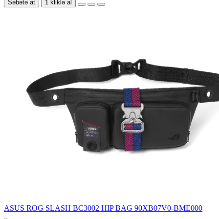
Səbətə at
1 kliklə al
ASUS ROG SLASH BC3002 HIP BAG 90XB07V0-BME000
..