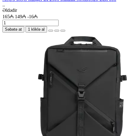
..
Əldədir
165₼
149₼
-16₼
Səbətə at
1 kliklə al