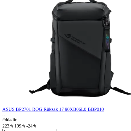
ASUS BP2701 ROG Rükzak 17 90XB06L0-BBP010
..
Əldədir
223₼
199₼
-24₼