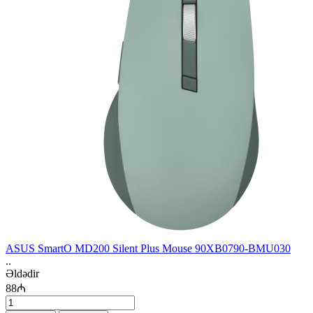
ASUS SmartO MD200 Silent Plus Mouse 90XB0790-BMU030
..
Əldədir
88₼