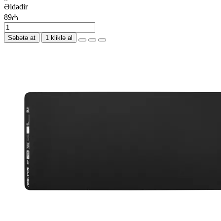
Əldədir
89₼
Səbətə at
1 kliklə al