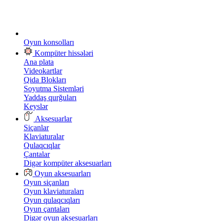
Oyun konsolları
Kompüter hissələri
Ana plata
Videokartlar
Qida Blokları
Soyutma Sistemləri
Yaddaş qurğuları
Keyslər
Aksesuarlar
Siçanlar
Klaviaturalar
Qulaqcıqlar
Çantalar
Digər kompüter aksesuarları
Oyun aksesuarları
Oyun siçanları
Oyun klaviaturaları
Oyun qulaqcıqları
Oyun çantaları
Digər oyun aksesuarları