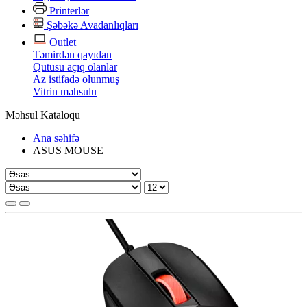
Printerlər
Şəbəkə Avadanlıqları
Outlet
Təmirdən qayıdan
Qutusu açıq olanlar
Az istifadə olunmuş
Vitrin məhsulu
Məhsul Kataloqu
Ana səhifə
ASUS MOUSE