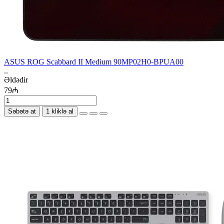
ASUS ROG Scabbard II Medium 90MP02H0-BPUA00
..
Əldədir
79₼
Səbətə at
1 kliklə al