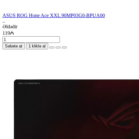
ASUS ROG Hone Ace XXL 90MP03G0-BPUA00
..
Əldədir
119₼
Səbətə at
1 kliklə al