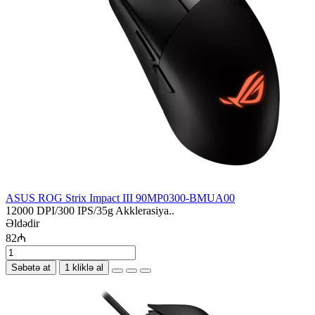
ASUS ROG Strix Impact III 90MP0300-BMUA00
12000 DPI/300 IPS/35g Akklerasiya..
Əldədir
82₼
Səbətə at
1 kliklə al