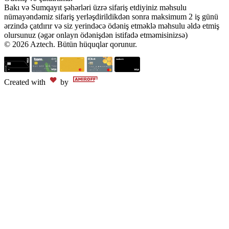
Bakı və Sumqayıt şəhərləri üzrə sifariş etdiyiniz məhsulu
nümayəndəmiz sifariş yerləşdirildikdən sonra maksimum 2 iş günü
ərzində çatdırır və siz yerindəcə ödəniş etməklə məhsulu əldə etmiş
olursunuz (əgər onlayn ödənişdən istifadə etməmisinizsə)
© 2026 Aztech. Bütün hüquqlar qorunur.
Created with
by