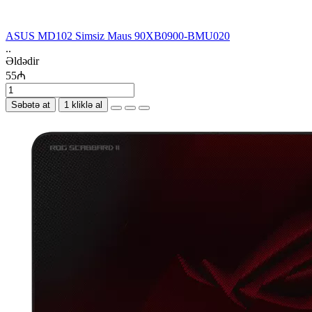
ASUS MD102 Simsiz Maus 90XB0900-BMU020
..
Əldədir
55₼
Səbətə at
1 kliklə al