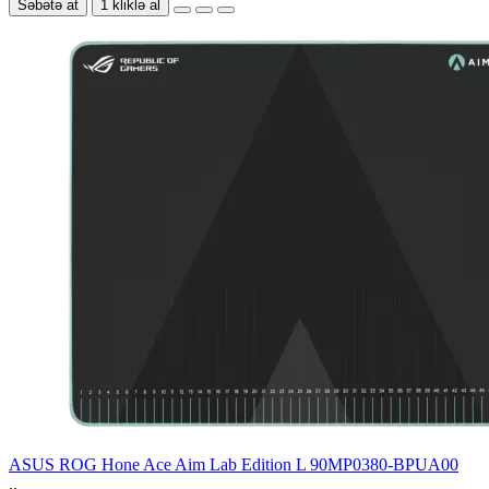
Səbətə at
1 kliklə al
ASUS ROG Hone Ace Aim Lab Edition L 90MP0380-BPUA00
..