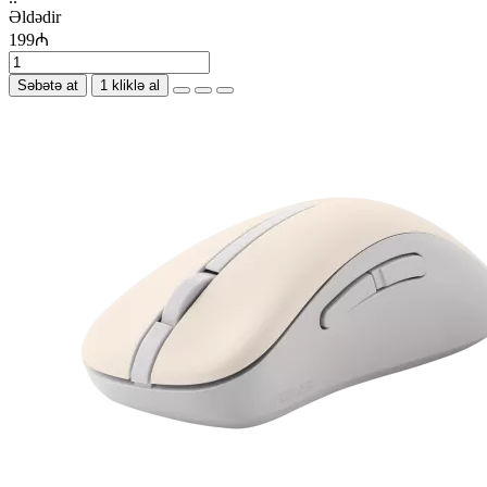
Əldədir
199₼
Səbətə at
1 kliklə al