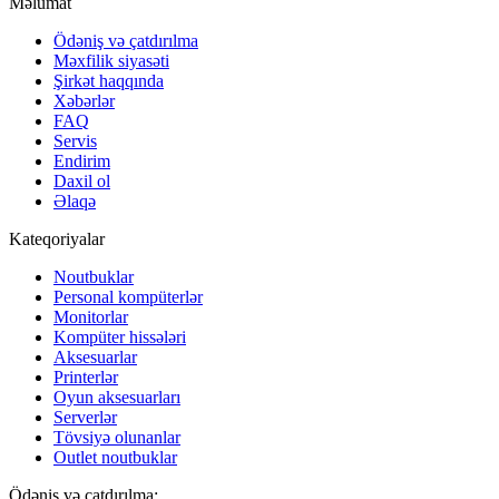
Məlumat
Ödəniş və çatdırılma
Məxfilik siyasəti
Şirkət haqqında
Xəbərlər
FAQ
Servis
Endirim
Daxil ol
Əlaqə
Kateqoriyalar
Noutbuklar
Personal kompüterlər
Monitorlar
Kompüter hissələri
Aksesuarlar
Printerlər
Oyun aksesuarları
Serverlər
Tövsiyə olunanlar
Outlet noutbuklar
Ödəniş və çatdırılma: