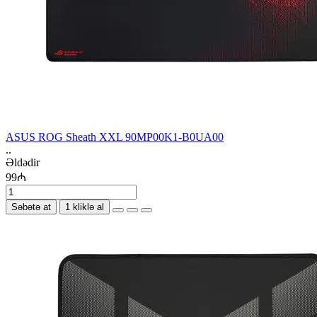
ASUS ROG Sheath XXL 90MP00K1-B0UA00
..
Əldədir
99₼
Səbətə at
1 kliklə al