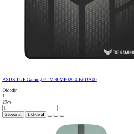
ASUS TUF Gaming P1 M 90MP02G0-BPUA00
..
Əldədir
1
29₼
Səbətə at
1 kliklə al