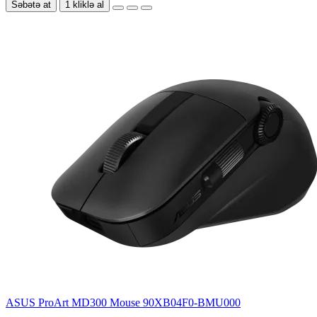
Səbətə at
1 kliklə al
ASUS ProArt MD300 Mouse 90XB04F0-BMU000
..