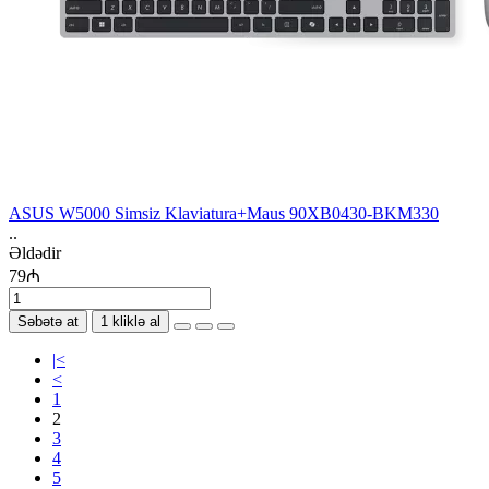
ASUS W5000 Simsiz Klaviatura+Maus 90XB0430-BKM330
..
Əldədir
79₼
Səbətə at
1 kliklə al
|<
<
1
2
3
4
5