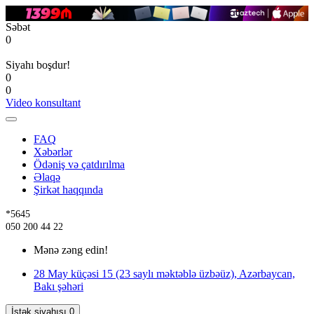
Səbət
0
Siyahı boşdur!
0
0
Video konsultant
FAQ
Xəbərlər
Ödəniş və çatdırılma
Əlaqə
Şirkət haqqında
*5645
050 200 44 22
Mənə zəng edin!
28 May küçəsi 15 (23 saylı məktəblə üzbəüz), Azərbaycan,
Bakı şəhəri
İstək siyahısı
0