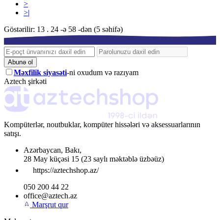
>
>|
Göstərilir: 13 . 24 -ə 58 -dən (5 səhifə)
Abunə ol
Məxfilik siyasəti
-ni oxudum və razıyam
Aztech şirkəti
Kompüterlər, noutbuklar, kompüter hissələri və aksessuarlarının
satışı.
Azərbaycan
,
Bakı
,
28 May küçəsi 15
(23 saylı məktəblə üzbəüz)
https://aztechshop.az/
050 200 44 22
office@aztech.az
Marşrut qur