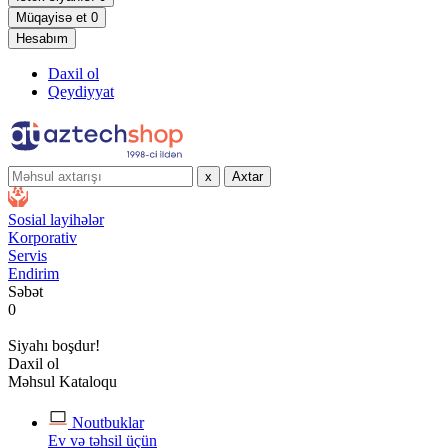
Müqayisə et
0
Hesabım
Daxil ol
Qeydiyyat
x
Axtar
Sosial layihələr
Korporativ
Servis
Endirim
Səbət
0
Siyahı boşdur!
Daxil ol
Məhsul Kataloqu
Noutbuklar
Ev və təhsil üçün