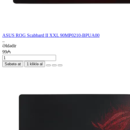
ASUS ROG Scabbard II XXL 90MP0210-BPUA00
..
Əldədir
99₼
Səbətə at
1 kliklə al