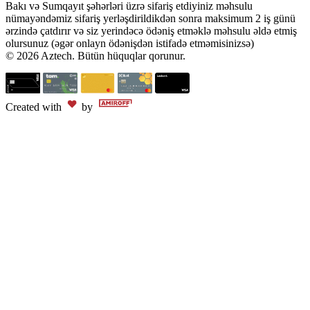
Bakı və Sumqayıt şəhərləri üzrə sifariş etdiyiniz məhsulu
nümayəndəmiz sifariş yerləşdirildikdən sonra maksimum 2 iş günü
ərzində çatdırır və siz yerindəcə ödəniş etməklə məhsulu əldə etmiş
olursunuz (əgər onlayn ödənişdən istifadə etməmisinizsə)
© 2026 Aztech. Bütün hüquqlar qorunur.
Created with
by