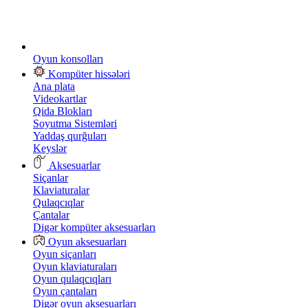
Oyun konsolları
Kompüter hissələri
Ana plata
Videokartlar
Qida Blokları
Soyutma Sistemləri
Yaddaş qurğuları
Keyslər
Aksesuarlar
Siçanlar
Klaviaturalar
Qulaqcıqlar
Çantalar
Digər kompüter aksesuarları
Oyun aksesuarları
Oyun siçanları
Oyun klaviaturaları
Oyun qulaqcıqları
Oyun çantaları
Digər oyun aksesuarları