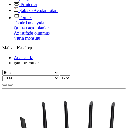
Printerlər
Şəbəkə Avadanlıqları
Outlet
Təmirdən qayıdan
Qutusu açıq olanlar
Az istifadə olunmuş
Vitrin məhsulu
Məhsul Kataloqu
Ana səhifə
gaming router