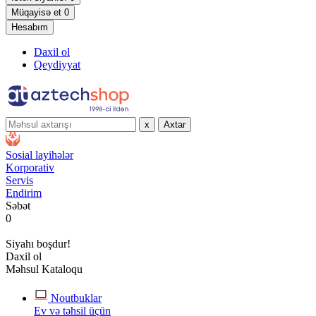
Müqayisə et
0
Hesabım
Daxil ol
Qeydiyyat
x
Axtar
Sosial layihələr
Korporativ
Servis
Endirim
Səbət
0
Siyahı boşdur!
Daxil ol
Məhsul Kataloqu
Noutbuklar
Ev və təhsil üçün