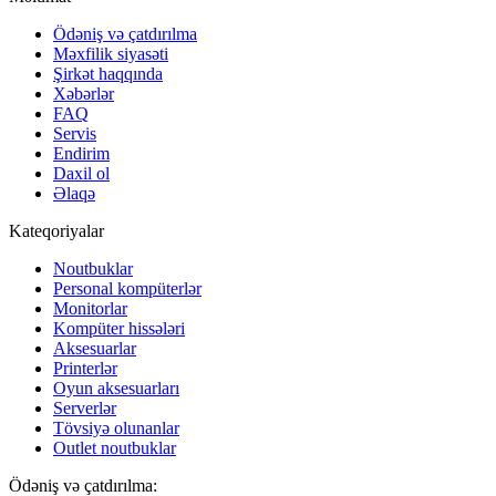
Ödəniş və çatdırılma
Məxfilik siyasəti
Şirkət haqqında
Xəbərlər
FAQ
Servis
Endirim
Daxil ol
Əlaqə
Kateqoriyalar
Noutbuklar
Personal kompüterlər
Monitorlar
Kompüter hissələri
Aksesuarlar
Printerlər
Oyun aksesuarları
Serverlər
Tövsiyə olunanlar
Outlet noutbuklar
Ödəniş və çatdırılma: