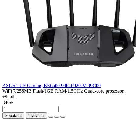
ASUS TUF Gaming BE6500 90IG0920-MO9C00
WiFi 7/256MB Flash/1GB RAM/1.5GHz Quad-core prosessor..
Əldədir
349₼
Səbətə at
1 kliklə al