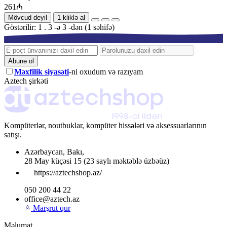
261₼
Mövcud deyil
1 kliklə al
Göstərilir: 1 . 3 -ə 3 -dən (1 səhifə)
Abunə ol
Məxfilik siyasəti
-ni oxudum və razıyam
Aztech şirkəti
Kompüterlər, noutbuklar, kompüter hissələri və aksessuarlarının
satışı.
Azərbaycan
,
Bakı
,
28 May küçəsi 15
(23 saylı məktəblə üzbəüz)
https://aztechshop.az/
050 200 44 22
office@aztech.az
Marşrut qur
Məlumat