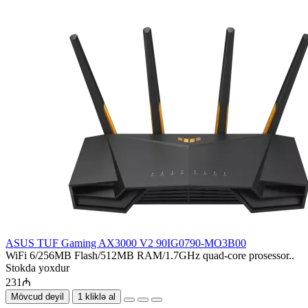
ASUS TUF Gaming AX3000 V2 90IG0790-MO3B00
WiFi 6/256MB Flash/512MB RAM/1.7GHz quad-core prosessor..
Stokda yoxdur
231₼
Mövcud deyil
1 kliklə al