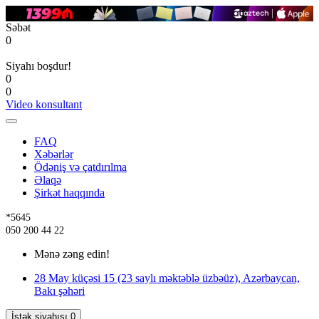
Səbət
0
Siyahı boşdur!
0
0
Video konsultant
FAQ
Xəbərlər
Ödəniş və çatdırılma
Əlaqə
Şirkət haqqında
*5645
050 200 44 22
Mənə zəng edin!
28 May küçəsi 15 (23 saylı məktəblə üzbəüz), Azərbaycan,
Bakı şəhəri
İstək siyahısı
0