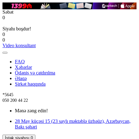
Səbət
0
Siyahı boşdur!
0
0
Video konsultant
FAQ
Xəbərlər
Ödəniş və çatdırılma
Əlaqə
Şirkət haqqında
*5645
050 200 44 22
Mənə zəng edin!
28 May küçəsi 15 (23 saylı məktəblə üzbəüz), Azərbaycan,
Bakı şəhəri
İstək siyahısı
0