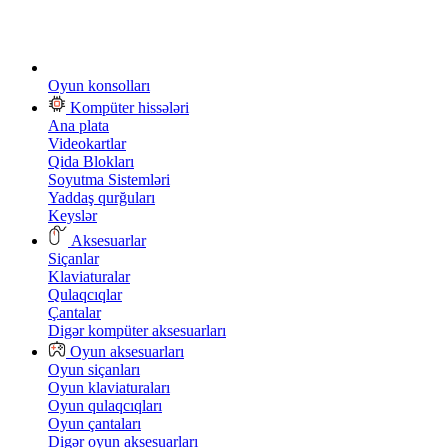
Oyun konsolları
Kompüter hissələri
Ana plata
Videokartlar
Qida Blokları
Soyutma Sistemləri
Yaddaş qurğuları
Keyslər
Aksesuarlar
Siçanlar
Klaviaturalar
Qulaqcıqlar
Çantalar
Digər kompüter aksesuarları
Oyun aksesuarları
Oyun siçanları
Oyun klaviaturaları
Oyun qulaqcıqları
Oyun çantaları
Digər oyun aksesuarları