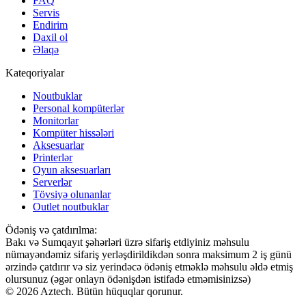
FAQ
Servis
Endirim
Daxil ol
Əlaqə
Kateqoriyalar
Noutbuklar
Personal kompüterlər
Monitorlar
Kompüter hissələri
Aksesuarlar
Printerlər
Oyun aksesuarları
Serverlər
Tövsiyə olunanlar
Outlet noutbuklar
Ödəniş və çatdırılma:
Bakı və Sumqayıt şəhərləri üzrə sifariş etdiyiniz məhsulu
nümayəndəmiz sifariş yerləşdirildikdən sonra maksimum 2 iş günü
ərzində çatdırır və siz yerindəcə ödəniş etməklə məhsulu əldə etmiş
olursunuz (əgər onlayn ödənişdən istifadə etməmisinizsə)
© 2026 Aztech. Bütün hüquqlar qorunur.