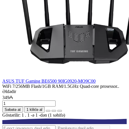
ASUS TUF Gaming BE6500 90IG0920-MO9C00
WiFi 7/256MB Flash/1GB RAM/1.5GHz Quad-core prosessor..
Əldədir
349₼
Səbətə at
1 kliklə al
Göstərilir: 1 . 1 -ə 1 -dən (1 səhifə)