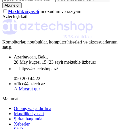
Abunə ol
Məxfilik siyasəti
-ni oxudum və razıyam
Aztech şirkəti
Kompüterlər, noutbuklar, kompüter hissələri və aksessuarlarının
satışı.
Azərbaycan
,
Bakı
,
28 May küçəsi 15
(23 saylı məktəblə üzbəüz)
https://aztechshop.az/
050 200 44 22
office@aztech.az
Marşrut qur
Məlumat
Ödəniş və çatdırılma
Məxfilik siyasəti
Şirkət haqqında
Xəbərlər