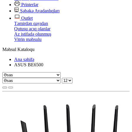
Printerlər
Şəbəkə Avadanlıqları
Outlet
Təmirdən qayıdan
Qutusu açıq olanlar
Az istifadə olunmuş
Vitrin məhsulu
Məhsul Kataloqu
Ana səhifə
ASUS BE6500