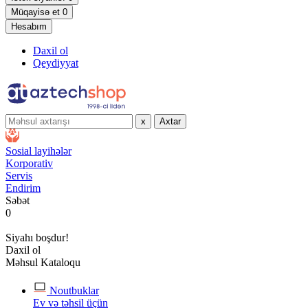
Müqayisə et
0
Hesabım
Daxil ol
Qeydiyyat
x
Axtar
Sosial layihələr
Korporativ
Servis
Endirim
Səbət
0
Siyahı boşdur!
Daxil ol
Məhsul Kataloqu
Noutbuklar
Ev və təhsil üçün