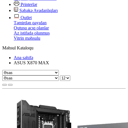
Printerlər
Şəbəkə Avadanlıqları
Outlet
Təmirdən qayıdan
Qutusu açıq olanlar
Az istifadə olunmuş
Vitrin məhsulu
Məhsul Kataloqu
Ana səhifə
ASUS X870 MAX