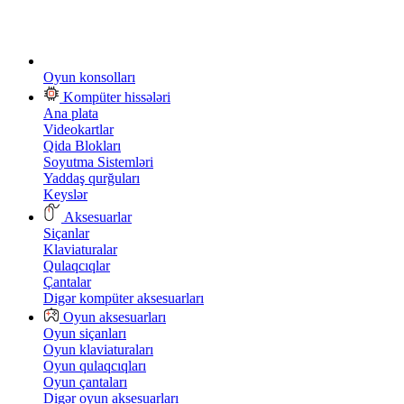
Oyun konsolları
Kompüter hissələri
Ana plata
Videokartlar
Qida Blokları
Soyutma Sistemləri
Yaddaş qurğuları
Keyslər
Aksesuarlar
Siçanlar
Klaviaturalar
Qulaqcıqlar
Çantalar
Digər kompüter aksesuarları
Oyun aksesuarları
Oyun siçanları
Oyun klaviaturaları
Oyun qulaqcıqları
Oyun çantaları
Digər oyun aksesuarları