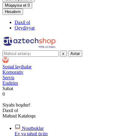
Müqayisə et
0
Hesabım
Daxil ol
Qeydiyyat
x
Axtar
Sosial layihələr
Korporativ
Servis
Endirim
Səbət
0
Siyahı boşdur!
Daxil ol
Məhsul Kataloqu
Noutbuklar
Ev və təhsil üçün