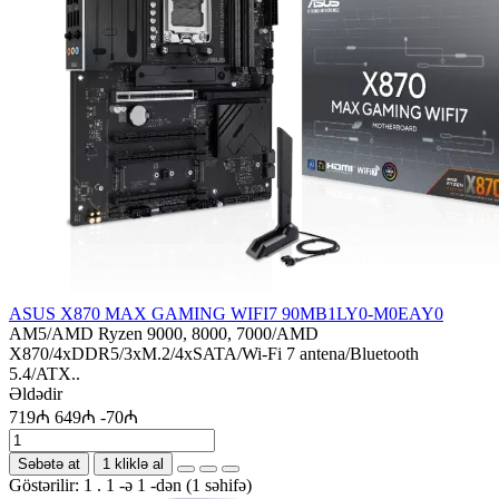
ASUS X870 MAX GAMING WIFI7 90MB1LY0-M0EAY0
AM5/AMD Ryzen 9000, 8000, 7000/AMD
X870/4xDDR5/3xM.2/4xSATA/Wi-Fi 7 antena/Bluetooth
5.4/ATX..
Əldədir
719₼
649₼
-70₼
Səbətə at
1 kliklə al
Göstərilir: 1 . 1 -ə 1 -dən (1 səhifə)