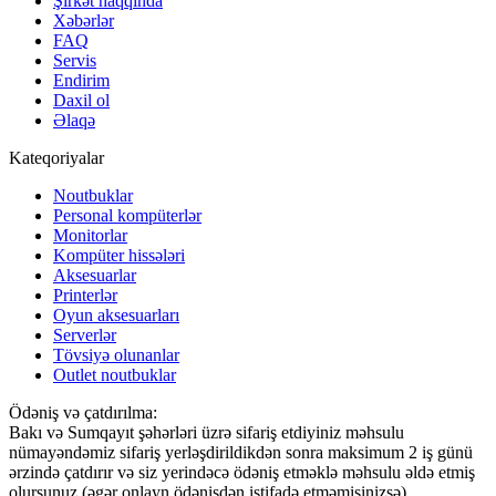
Şirkət haqqında
Xəbərlər
FAQ
Servis
Endirim
Daxil ol
Əlaqə
Kateqoriyalar
Noutbuklar
Personal kompüterlər
Monitorlar
Kompüter hissələri
Aksesuarlar
Printerlər
Oyun aksesuarları
Serverlər
Tövsiyə olunanlar
Outlet noutbuklar
Ödəniş və çatdırılma:
Bakı və Sumqayıt şəhərləri üzrə sifariş etdiyiniz məhsulu
nümayəndəmiz sifariş yerləşdirildikdən sonra maksimum 2 iş günü
ərzində çatdırır və siz yerindəcə ödəniş etməklə məhsulu əldə etmiş
olursunuz (əgər onlayn ödənişdən istifadə etməmisinizsə)