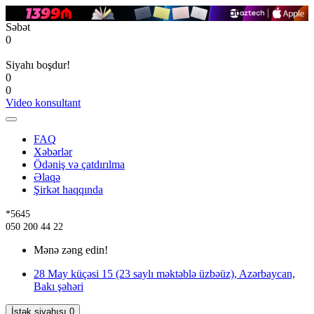
Səbət
0
Siyahı boşdur!
0
0
Video konsultant
FAQ
Xəbərlər
Ödəniş və çatdırılma
Əlaqə
Şirkət haqqında
*5645
050 200 44 22
Mənə zəng edin!
28 May küçəsi 15 (23 saylı məktəblə üzbəüz), Azərbaycan,
Bakı şəhəri
İstək siyahısı
0