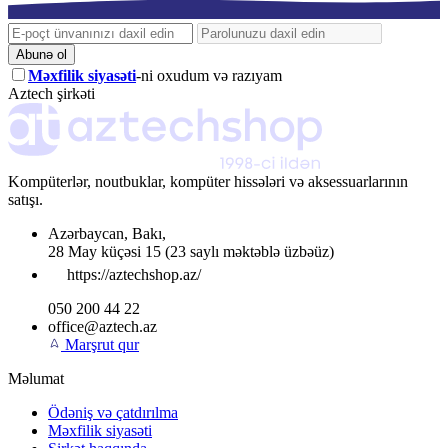
Abunə ol
Məxfilik siyasəti
-ni oxudum və razıyam
Aztech şirkəti
Kompüterlər, noutbuklar, kompüter hissələri və aksessuarlarının
satışı.
Azərbaycan
,
Bakı
,
28 May küçəsi 15
(23 saylı məktəblə üzbəüz)
https://aztechshop.az/
050 200 44 22
office@aztech.az
Marşrut qur
Məlumat
Ödəniş və çatdırılma
Məxfilik siyasəti