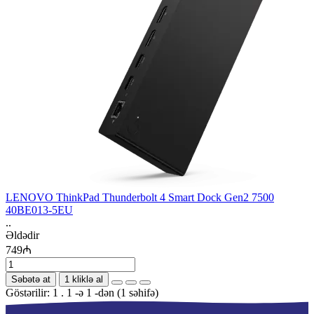
LENOVO ThinkPad Thunderbolt 4 Smart Dock Gen2 7500
40BE013-5EU
..
Əldədir
749₼
Səbətə at
1 kliklə al
Göstərilir: 1 . 1 -ə 1 -dən (1 səhifə)