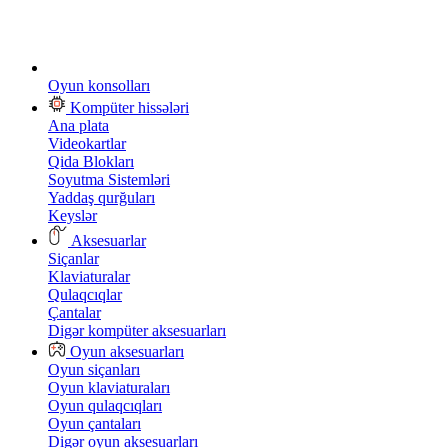
Oyun konsolları
Kompüter hissələri
Ana plata
Videokartlar
Qida Blokları
Soyutma Sistemləri
Yaddaş qurğuları
Keyslər
Aksesuarlar
Siçanlar
Klaviaturalar
Qulaqcıqlar
Çantalar
Digər kompüter aksesuarları
Oyun aksesuarları
Oyun siçanları
Oyun klaviaturaları
Oyun qulaqcıqları
Oyun çantaları
Digər oyun aksesuarları