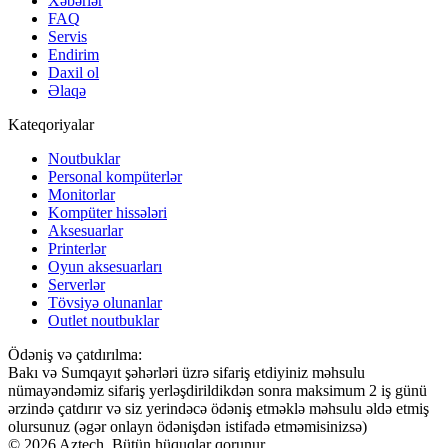
Xəbərlər
FAQ
Servis
Endirim
Daxil ol
Əlaqə
Kateqoriyalar
Noutbuklar
Personal kompüterlər
Monitorlar
Kompüter hissələri
Aksesuarlar
Printerlər
Oyun aksesuarları
Serverlər
Tövsiyə olunanlar
Outlet noutbuklar
Ödəniş və çatdırılma:
Bakı və Sumqayıt şəhərləri üzrə sifariş etdiyiniz məhsulu
nümayəndəmiz sifariş yerləşdirildikdən sonra maksimum 2 iş günü
ərzində çatdırır və siz yerindəcə ödəniş etməklə məhsulu əldə etmiş
olursunuz (əgər onlayn ödənişdən istifadə etməmisinizsə)
© 2026 Aztech. Bütün hüquqlar qorunur.