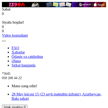
Səbət
0
Siyahı boşdur!
0
0
Video konsultant
FAQ
Xəbərlər
Ödəniş və çatdırılma
Əlaqə
Şirkət haqqında
*5645
050 200 44 22
Mənə zəng edin!
28 May küçəsi 15 (23 saylı məktəblə üzbəüz), Azərbaycan,
Bakı şəhəri
İstək siyahısı
0