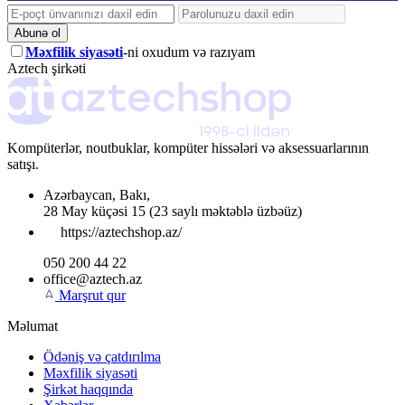
Abunə ol
Məxfilik siyasəti
-ni oxudum və razıyam
Aztech şirkəti
Kompüterlər, noutbuklar, kompüter hissələri və aksessuarlarının
satışı.
Azərbaycan
,
Bakı
,
28 May küçəsi 15
(23 saylı məktəblə üzbəüz)
https://aztechshop.az/
050 200 44 22
office@aztech.az
Marşrut qur
Məlumat
Ödəniş və çatdırılma
Məxfilik siyasəti
Şirkət haqqında