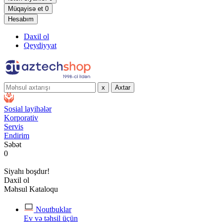
Müqayisə et
0
Hesabım
Daxil ol
Qeydiyyat
x
Axtar
Sosial layihələr
Korporativ
Servis
Endirim
Səbət
0
Siyahı boşdur!
Daxil ol
Məhsul Kataloqu
Noutbuklar
Ev və təhsil üçün