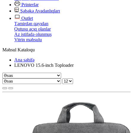
Printerlər
Şəbəkə Avadanlıqları
Outlet
Təmirdən qayıdan
Qutusu açıq olanlar
Az istifadə olunmuş
Vitrin məhsulu
Məhsul Kataloqu
Ana səhifə
LENOVO 15.6-inch Toploader