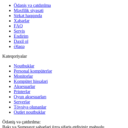
Ödəniş və çatdırılma
Məxfilik siyasəti
Şirkət haqqında
Xəbərlər
FAQ
Servis
Endirim
Daxil ol
Əlaqə
Kateqoriyalar
Noutbuklar
Personal kompüterlər
Monitorlar
Kompüter hissələri
Aksesuarlar
Printerlər
Oyun aksesuarları
Serverlər
Tövsiyə olunanlar
Outlet noutbuklar
Ödəniş və çatdırılma:
Bakı və Sumqayıt şəhərləri üzrə sifariş etdiyiniz məhsulu