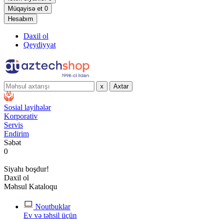
Müqayisə et
0
Hesabım
Daxil ol
Qeydiyyat
x
Axtar
Sosial layihələr
Korporativ
Servis
Endirim
Səbət
0
Siyahı boşdur!
Daxil ol
Məhsul Kataloqu
Noutbuklar
Ev və təhsil üçün