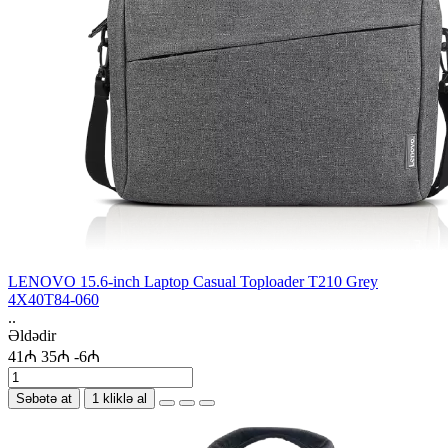
LENOVO 15.6-inch Laptop Casual Toploader T210 Grey
4X40T84-060
..
Əldədir
41₼
35₼
-6₼
Səbətə at
1 kliklə al