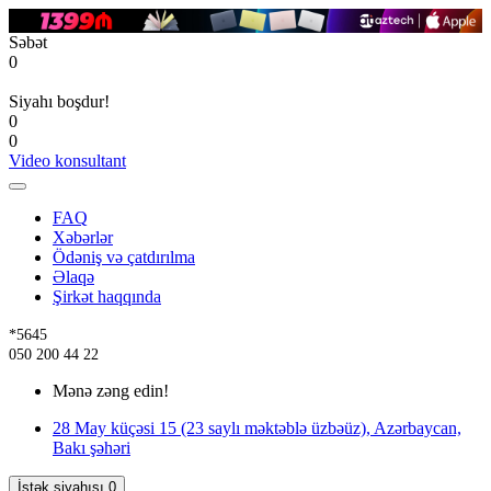
Səbət
0
Siyahı boşdur!
0
0
Video konsultant
FAQ
Xəbərlər
Ödəniş və çatdırılma
Əlaqə
Şirkət haqqında
*5645
050 200 44 22
Mənə zəng edin!
28 May küçəsi 15 (23 saylı məktəblə üzbəüz), Azərbaycan,
Bakı şəhəri
İstək siyahısı
0