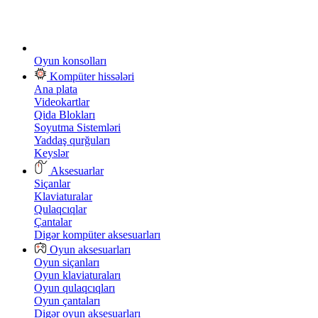
Oyun konsolları
Kompüter hissələri
Ana plata
Videokartlar
Qida Blokları
Soyutma Sistemləri
Yaddaş qurğuları
Keyslər
Aksesuarlar
Siçanlar
Klaviaturalar
Qulaqcıqlar
Çantalar
Digər kompüter aksesuarları
Oyun aksesuarları
Oyun siçanları
Oyun klaviaturaları
Oyun qulaqcıqları
Oyun çantaları
Digər oyun aksesuarları