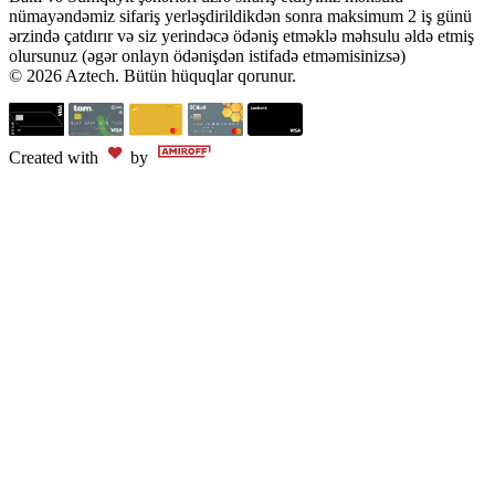
nümayəndəmiz sifariş yerləşdirildikdən sonra maksimum 2 iş günü
ərzində çatdırır və siz yerindəcə ödəniş etməklə məhsulu əldə etmiş
olursunuz (əgər onlayn ödənişdən istifadə etməmisinizsə)
© 2026 Aztech. Bütün hüquqlar qorunur.
Created with
by