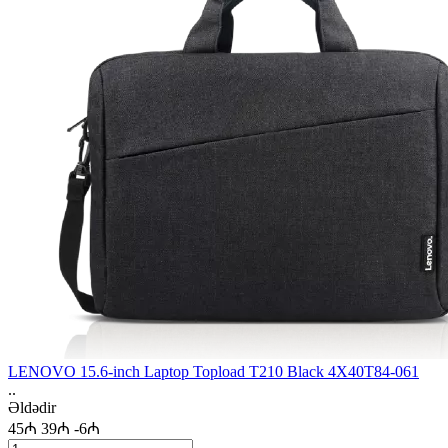
LENOVO 15.6-inch Laptop Topload T210 Black 4X40T84-061
..
Əldədir
45₼
39₼
-6₼