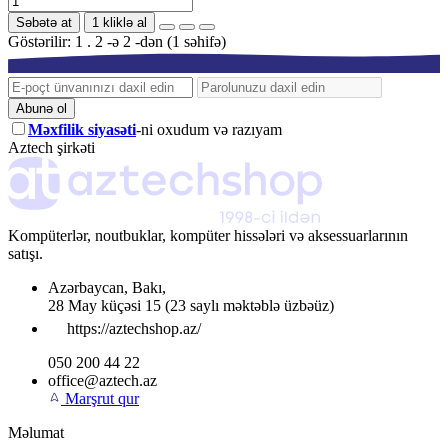
Səbətə at
1 kliklə al
Göstərilir: 1 . 2 -ə 2 -dən (1 səhifə)
Abunə ol
Məxfilik siyasəti
-ni oxudum və razıyam
Aztech şirkəti
Kompüterlər, noutbuklar, kompüter hissələri və aksessuarlarının
satışı.
Azərbaycan
,
Bakı
,
28 May küçəsi 15
(23 saylı məktəblə üzbəüz)
https://aztechshop.az/
050 200 44 22
office@aztech.az
Marşrut qur
Məlumat