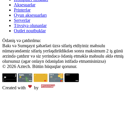
Aksesuarlar
Printerlər
Oyun aksesuarları
Serverlər
Tövsiyə olunanlar
Outlet noutbuklar
Ödəniş və çatdırılma:
Bakı və Sumqayıt şəhərləri üzrə sifariş etdiyiniz məhsulu
nümayəndəmiz sifariş yerləşdirildikdən sonra maksimum 2 iş günü
ərzində çatdırır və siz yerindəcə ödəniş etməklə məhsulu əldə etmiş
olursunuz (əgər onlayn ödənişdən istifadə etməmisinizsə)
© 2026 Aztech. Bütün hüquqlar qorunur.
Created with
by