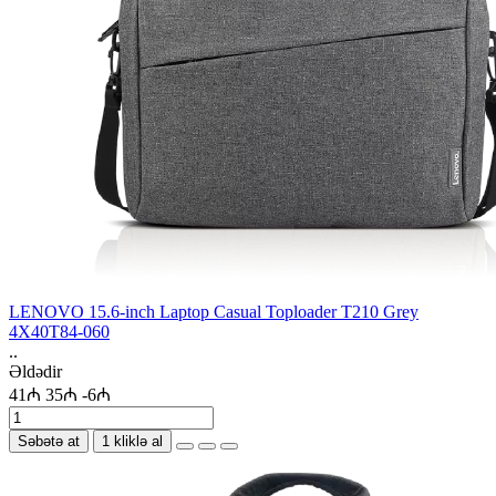
LENOVO 15.6-inch Laptop Casual Toploader T210 Grey
4X40T84-060
..
Əldədir
41₼
35₼
-6₼
Səbətə at
1 kliklə al