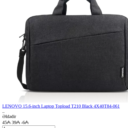
LENOVO 15.6-inch Laptop Topload T210 Black 4X40T84-061
..
Əldədir
45₼
39₼
-6₼