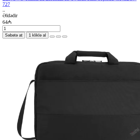
727
..
Əldədir
64₼
Səbətə at
1 kliklə al