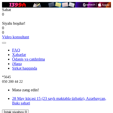
Səbət
0
Siyahı boşdur!
0
0
Video konsultant
FAQ
Xəbərlər
Ödəniş və çatdırılma
Əlaqə
Şirkət haqqında
*5645
050 200 44 22
Mənə zəng edin!
28 May küçəsi 15 (23 saylı məktəblə üzbəüz), Azərbaycan,
Bakı şəhəri
İstək siyahısı
0