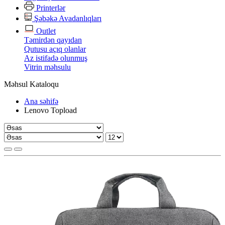
Printerlər
Şəbəkə Avadanlıqları
Outlet
Təmirdən qayıdan
Qutusu açıq olanlar
Az istifadə olunmuş
Vitrin məhsulu
Məhsul Kataloqu
Ana səhifə
Lenovo Topload