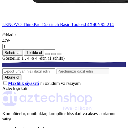
LENOVO ThinkPad 15.6-inch Basic Topload 4X40Y95-214
..
Əldədir
47₼
Səbətə at
1 kliklə al
Göstərilir: 1 . 4 -ə 4 -dən (1 səhifə)
Abunə ol
Məxfilik siyasəti
-ni oxudum və razıyam
Aztech şirkəti
Kompüterlər, noutbuklar, kompüter hissələri və aksessuarlarının
satışı.