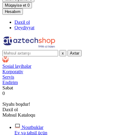
Müqayisə et
0
Hesabım
Daxil ol
Qeydiyyat
x
Axtar
Sosial layihələr
Korporativ
Servis
Endirim
Səbət
0
Siyahı boşdur!
Daxil ol
Məhsul Kataloqu
Noutbuklar
Ev və təhsil üçün