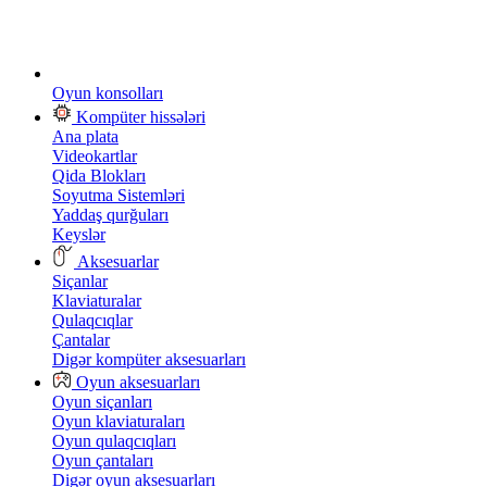
Oyun konsolları
Kompüter hissələri
Ana plata
Videokartlar
Qida Blokları
Soyutma Sistemləri
Yaddaş qurğuları
Keyslər
Aksesuarlar
Siçanlar
Klaviaturalar
Qulaqcıqlar
Çantalar
Digər kompüter aksesuarları
Oyun aksesuarları
Oyun siçanları
Oyun klaviaturaları
Oyun qulaqcıqları
Oyun çantaları
Digər oyun aksesuarları