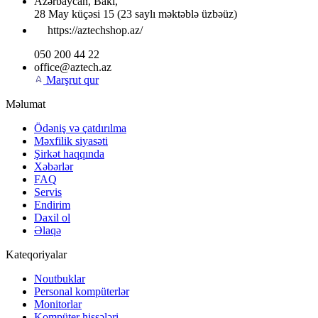
Azərbaycan
,
Bakı
,
28 May küçəsi 15
(23 saylı məktəblə üzbəüz)
https://aztechshop.az/
050 200 44 22
office@aztech.az
Marşrut qur
Məlumat
Ödəniş və çatdırılma
Məxfilik siyasəti
Şirkət haqqında
Xəbərlər
FAQ
Servis
Endirim
Daxil ol
Əlaqə
Kateqoriyalar
Noutbuklar
Personal kompüterlər
Monitorlar
Kompüter hissələri