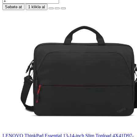
Səbətə at
1 kliklə al
LENOVO ThinkPad Essential 13-14-inch Slim Topload 4X41D97-