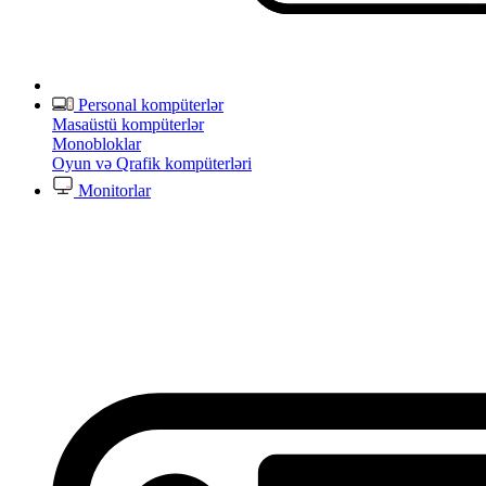
Personal kompüterlər
Masaüstü kompüterlər
Monobloklar
Oyun və Qrafik kompüterləri
Monitorlar