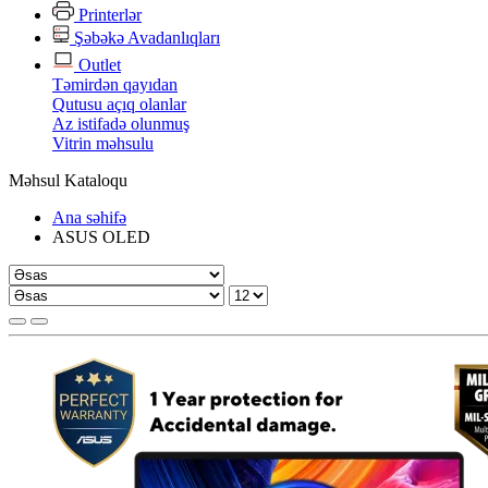
Printerlər
Şəbəkə Avadanlıqları
Outlet
Təmirdən qayıdan
Qutusu açıq olanlar
Az istifadə olunmuş
Vitrin məhsulu
Məhsul Kataloqu
Ana səhifə
ASUS OLED