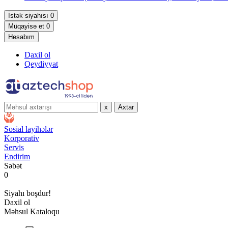
İstək siyahısı
0
Müqayisə et
0
Hesabım
Daxil ol
Qeydiyyat
x
Axtar
Sosial layihələr
Korporativ
Servis
Endirim
Səbət
0
Siyahı boşdur!
Daxil ol
Məhsul Kataloqu