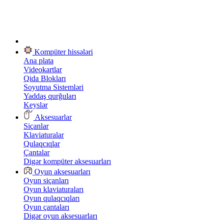
Kompüter hissələri
Ana plata
Videokartlar
Qida Blokları
Soyutma Sistemləri
Yaddaş qurğuları
Keyslər
Aksesuarlar
Siçanlar
Klaviaturalar
Qulaqcıqlar
Çantalar
Digər kompüter aksesuarları
Oyun aksesuarları
Oyun siçanları
Oyun klaviaturaları
Oyun qulaqcıqları
Oyun çantaları
Digər oyun aksesuarları