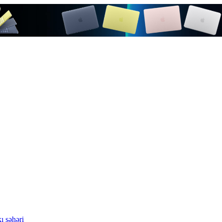
ı şəhəri