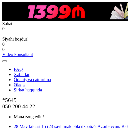
Səbət
0
Siyahı boşdur!
0
0
Video konsultant
FAQ
Xəbərlər
Ödəniş və çatdırılma
Əlaqə
Şirkət haqqında
*5645
050 200 44 22
Mənə zəng edin!
28 May küçəsi 15 (23 saylı məktəblə üzbəüz), Azərbaycan, Bak