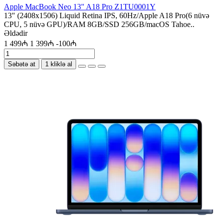
Apple MacBook Neo 13" A18 Pro Z1TU0001Y
13" (2408x1506) Liquid Retina IPS, 60Hz/Apple A18 Pro(6 nüvə
CPU, 5 nüvə GPU)/RAM 8GB/SSD 256GB/macOS Tahoe..
Əldədir
1 499₼
1 399₼
-100₼
Səbətə at
1 kliklə al