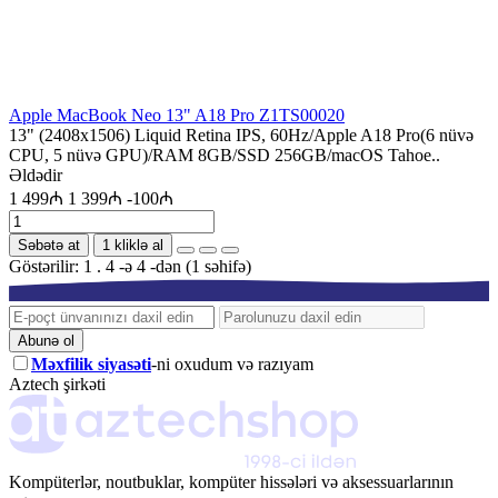
Apple MacBook Neo 13" A18 Pro Z1TS00020
13" (2408x1506) Liquid Retina IPS, 60Hz/Apple A18 Pro(6 nüvə
CPU, 5 nüvə GPU)/RAM 8GB/SSD 256GB/macOS Tahoe..
Əldədir
1 499₼
1 399₼
-100₼
Səbətə at
1 kliklə al
Göstərilir: 1 . 4 -ə 4 -dən (1 səhifə)
Abunə ol
Məxfilik siyasəti
-ni oxudum və razıyam
Aztech şirkəti
Kompüterlər, noutbuklar, kompüter hissələri və aksessuarlarının