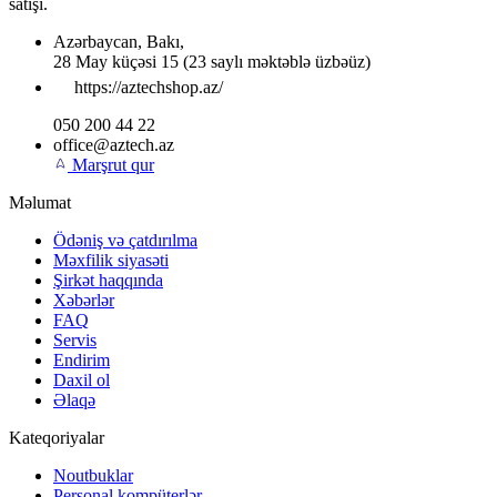
satışı.
Azərbaycan
,
Bakı
,
28 May küçəsi 15
(23 saylı məktəblə üzbəüz)
https://aztechshop.az/
050 200 44 22
office@aztech.az
Marşrut qur
Məlumat
Ödəniş və çatdırılma
Məxfilik siyasəti
Şirkət haqqında
Xəbərlər
FAQ
Servis
Endirim
Daxil ol
Əlaqə
Kateqoriyalar
Noutbuklar
Personal kompüterlər