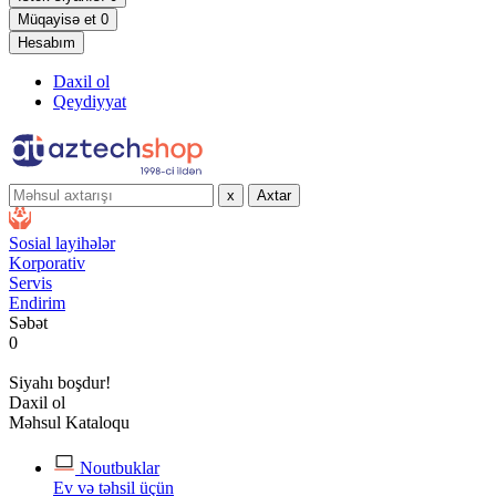
Müqayisə et
0
Hesabım
Daxil ol
Qeydiyyat
x
Axtar
Sosial layihələr
Korporativ
Servis
Endirim
Səbət
0
Siyahı boşdur!
Daxil ol
Məhsul Kataloqu
Noutbuklar
Ev və təhsil üçün