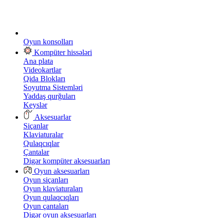
Oyun konsolları
Kompüter hissələri
Ana plata
Videokartlar
Qida Blokları
Soyutma Sistemləri
Yaddaş qurğuları
Keyslər
Aksesuarlar
Siçanlar
Klaviaturalar
Qulaqcıqlar
Çantalar
Digər kompüter aksesuarları
Oyun aksesuarları
Oyun siçanları
Oyun klaviaturaları
Oyun qulaqcıqları
Oyun çantaları
Digər oyun aksesuarları