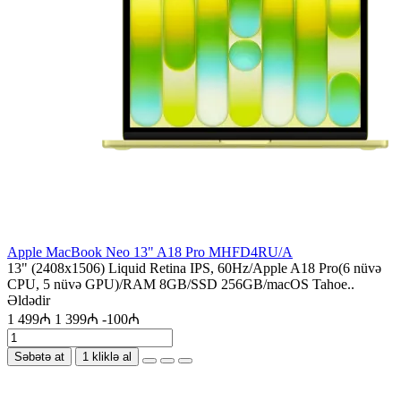
Apple MacBook Neo 13" A18 Pro MHFD4RU/A
13" (2408x1506) Liquid Retina IPS, 60Hz/Apple A18 Pro(6 nüvə
CPU, 5 nüvə GPU)/RAM 8GB/SSD 256GB/macOS Tahoe..
Əldədir
1 499₼
1 399₼
-100₼
Səbətə at
1 kliklə al