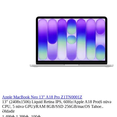
Apple MacBook Neo 13" A18 Pro Z1TN0001Z
13" (2408x1506) Liquid Retina IPS, 60Hz/Apple A18 Pro(6 nüvə
CPU, 5 nüvə GPU)/RAM 8GB/SSD 256GB/macOS Tahoe..
Əldədir
1 499₼
1 399₼
-100₼