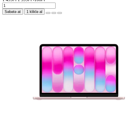
Səbətə at
1 kliklə al