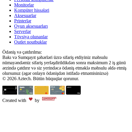
Monitorlar
Kompüter hissələri
Aksesuarlar
Printerlər
Oyun aksesuarları
Serverlər
Tövsiyə olunanlar
Outlet noutbuklar
Ödəniş və çatdırılma:
Bakı və Sumqayıt şəhərləri üzrə sifariş etdiyiniz məhsulu
nümayəndəmiz sifariş yerləşdirildikdən sonra maksimum 2 iş günü
ərzində çatdırır və siz yerindəcə ödəniş etməklə məhsulu əldə etmiş
olursunuz (əgər onlayn ödənişdən istifadə etməmisinizsə)
© 2026 Aztech. Bütün hüquqlar qorunur.
Created with
by