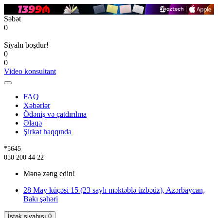
Səbət
0
Siyahı boşdur!
0
0
Video konsultant
FAQ
Xəbərlər
Ödəniş və çatdırılma
Əlaqə
Şirkət haqqında
*5645
050 200 44 22
Mənə zəng edin!
28 May küçəsi 15 (23 saylı məktəblə üzbəüz), Azərbaycan,
Bakı şəhəri
İstək siyahısı
0