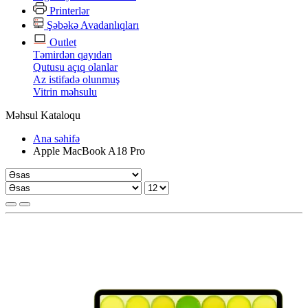
Printerlər
Şəbəkə Avadanlıqları
Outlet
Təmirdən qayıdan
Qutusu açıq olanlar
Az istifadə olunmuş
Vitrin məhsulu
Məhsul Kataloqu
Ana səhifə
Apple MacBook A18 Pro