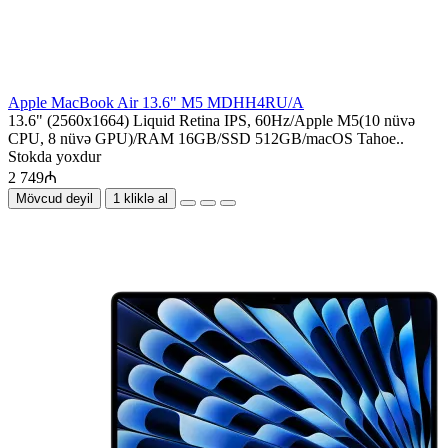
Apple MacBook Air 13.6" M5 MDHH4RU/A
13.6" (2560x1664) Liquid Retina IPS, 60Hz/Apple M5(10 nüvə
CPU, 8 nüvə GPU)/RAM 16GB/SSD 512GB/macOS Tahoe..
Stokda yoxdur
2 749₼
Mövcud deyil
1 kliklə al