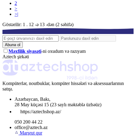
2
>
>|
Göstərilir: 1 . 12 -ə 13 -dən (2 səhifə)
Abunə ol
Məxfilik siyasəti
-ni oxudum və razıyam
Aztech şirkəti
Kompüterlər, noutbuklar, kompüter hissələri və aksessuarlarının
satışı.
Azərbaycan
,
Bakı
,
28 May küçəsi 15
(23 saylı məktəblə üzbəüz)
https://aztechshop.az/
050 200 44 22
office@aztech.az
Marşrut qur