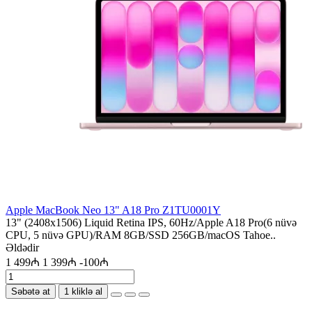
Apple MacBook Neo 13" A18 Pro Z1TU0001Y
13" (2408x1506) Liquid Retina IPS, 60Hz/Apple A18 Pro(6 nüvə
CPU, 5 nüvə GPU)/RAM 8GB/SSD 256GB/macOS Tahoe..
Əldədir
1 499₼
1 399₼
-100₼
Səbətə at
1 kliklə al