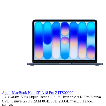
Apple MacBook Neo 13" A18 Pro Z1TS00020
13" (2408x1506) Liquid Retina IPS, 60Hz/Apple A18 Pro(6 nüvə
CPU, 5 nüvə GPU)/RAM 8GB/SSD 256GB/macOS Tahoe..
Əldədir