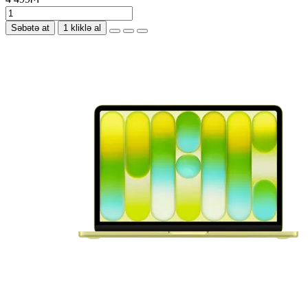
Səbətə at
1 kliklə al