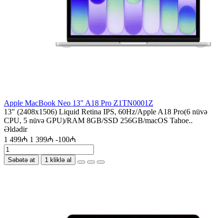
Apple MacBook Neo 13" A18 Pro Z1TN0001Z
13" (2408x1506) Liquid Retina IPS, 60Hz/Apple A18 Pro(6 nüvə
CPU, 5 nüvə GPU)/RAM 8GB/SSD 256GB/macOS Tahoe..
Əldədir
1 499₼
1 399₼
-100₼
Səbətə at
1 kliklə al