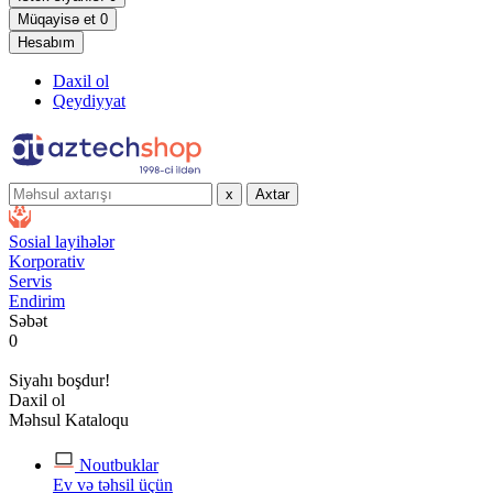
Müqayisə et
0
Hesabım
Daxil ol
Qeydiyyat
x
Axtar
Sosial layihələr
Korporativ
Servis
Endirim
Səbət
0
Siyahı boşdur!
Daxil ol
Məhsul Kataloqu
Noutbuklar
Ev və təhsil üçün