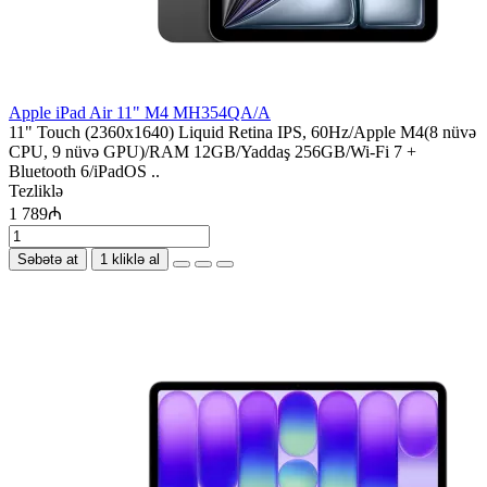
Apple iPad Air 11" M4 MH354QA/A
11" Touch (2360x1640) Liquid Retina IPS, 60Hz/Apple M4(8 nüvə
CPU, 9 nüvə GPU)/RAM 12GB/Yaddaş 256GB/Wi-Fi 7 +
Bluetooth 6/iPadOS ..
Tezliklə
1 789₼
Səbətə at
1 kliklə al