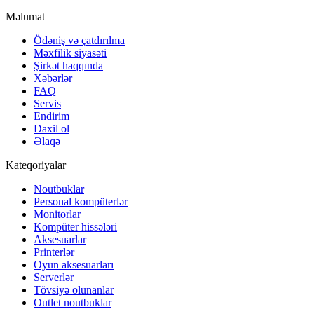
Məlumat
Ödəniş və çatdırılma
Məxfilik siyasəti
Şirkət haqqında
Xəbərlər
FAQ
Servis
Endirim
Daxil ol
Əlaqə
Kateqoriyalar
Noutbuklar
Personal kompüterlər
Monitorlar
Kompüter hissələri
Aksesuarlar
Printerlər
Oyun aksesuarları
Serverlər
Tövsiyə olunanlar
Outlet noutbuklar