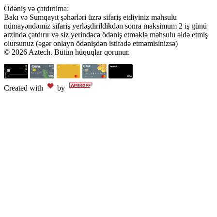
Ödəniş və çatdırılma:
Bakı və Sumqayıt şəhərləri üzrə sifariş etdiyiniz məhsulu
nümayəndəmiz sifariş yerləşdirildikdən sonra maksimum 2 iş günü
ərzində çatdırır və siz yerindəcə ödəniş etməklə məhsulu əldə etmiş
olursunuz (əgər onlayn ödənişdən istifadə etməmisinizsə)
© 2026 Aztech. Bütün hüquqlar qorunur.
Created with
by