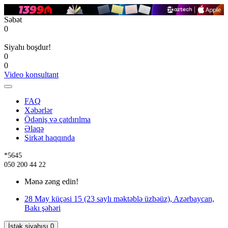
Səbət
0
Siyahı boşdur!
0
0
Video konsultant
FAQ
Xəbərlər
Ödəniş və çatdırılma
Əlaqə
Şirkət haqqında
*5645
050 200 44 22
Mənə zəng edin!
28 May küçəsi 15 (23 saylı məktəblə üzbəüz), Azərbaycan,
Bakı şəhəri
İstək siyahısı
0