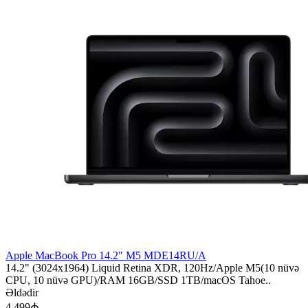
Apple MacBook Pro 14.2" M5 MDE14RU/A
14.2" (3024x1964) Liquid Retina XDR, 120Hz/Apple M5(10 nüvə
CPU, 10 nüvə GPU)/RAM 16GB/SSD 1TB/macOS Tahoe..
Əldədir
4 499₼