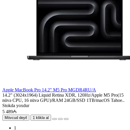
Apple MacBook Pro 14.2" M5 Pro MGDR4RU/A
14.2" (3024x1964) Liquid Retina XDR, 120Hz/Apple M5 Pro(15
nüvə CPU, 16 nüvə GPU)/RAM 24GB/SSD 1TB/macOS Tahoe..
Stokda yoxdur
5 489₼
Mövcud deyil
1 kliklə al
1