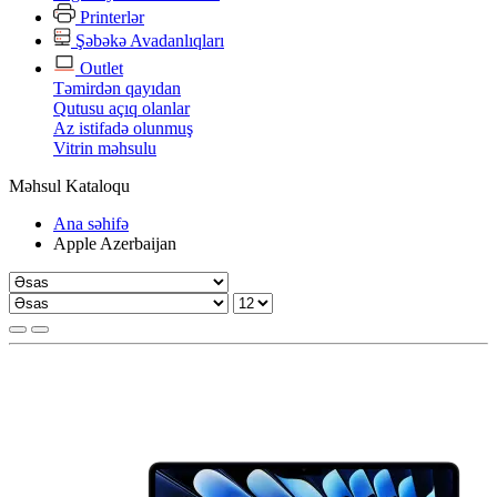
Printerlər
Şəbəkə Avadanlıqları
Outlet
Təmirdən qayıdan
Qutusu açıq olanlar
Az istifadə olunmuş
Vitrin məhsulu
Məhsul Kataloqu
Ana səhifə
Apple Azerbaijan