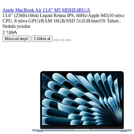
Apple MacBook Air 13.6" M5 MDHE4RU/A
13.6" (2560x1664) Liquid Retina IPS, 60Hz/Apple M5(10 nüvə
CPU, 8 nüvə GPU)/RAM 16GB/SSD 512GB/macOS Tahoe..
Stokda yoxdur
2 749₼
Mövcud deyil
1 kliklə al