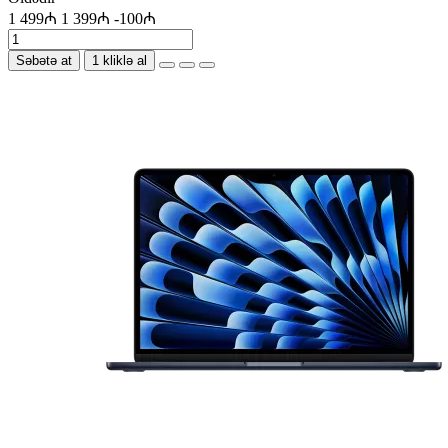
1 499₼
1 399₼
-100₼
Səbətə at
1 kliklə al