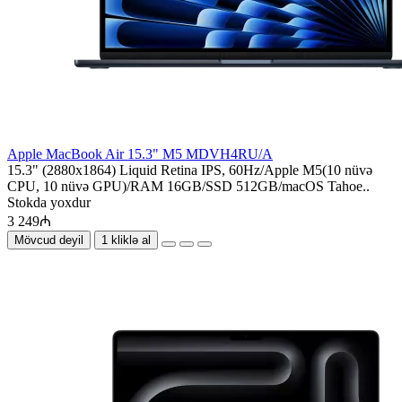
Apple MacBook Air 15.3" M5 MDVH4RU/A
15.3" (2880x1864) Liquid Retina IPS, 60Hz/Apple M5(10 nüvə
CPU, 10 nüvə GPU)/RAM 16GB/SSD 512GB/macOS Tahoe..
Stokda yoxdur
3 249₼
Mövcud deyil
1 kliklə al