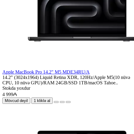
Apple MacBook Pro 14.2" M5 MDE34RU/A
14.2" (3024x1964) Liquid Retina XDR, 120Hz/Apple M5(10 nüvə
CPU, 10 nüvə GPU)/RAM 24GB/SSD 1TB/macOS Tahoe..
Stokda yoxdur
4 999₼
Mövcud deyil
1 kliklə al