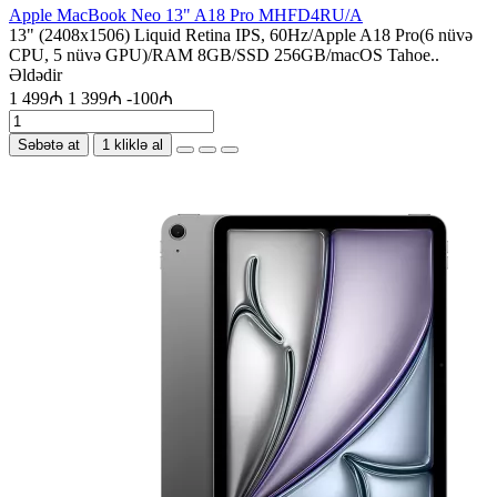
Apple MacBook Neo 13" A18 Pro MHFD4RU/A
13" (2408x1506) Liquid Retina IPS, 60Hz/Apple A18 Pro(6 nüvə
CPU, 5 nüvə GPU)/RAM 8GB/SSD 256GB/macOS Tahoe..
Əldədir
1 499₼
1 399₼
-100₼
Səbətə at
1 kliklə al