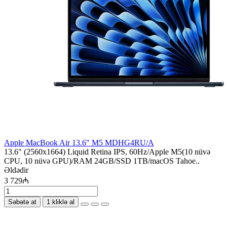
Apple MacBook Air 13.6" M5 MDHG4RU/A
13.6" (2560x1664) Liquid Retina IPS, 60Hz/Apple M5(10 nüvə
CPU, 10 nüvə GPU)/RAM 24GB/SSD 1TB/macOS Tahoe..
Əldədir
3 729₼
Səbətə at
1 kliklə al