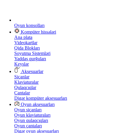
Oyun konsolları
Kompüter hissələri
Ana plata
Videokartlar
Qida Blokları
Soyutma Sistemləri
Yaddaş qurğuları
Keyslər
Aksesuarlar
Siçanlar
Klaviaturalar
Qulaqcıqlar
Çantalar
Digər kompüter aksesuarları
Oyun aksesuarları
Oyun siçanları
Oyun klaviaturaları
Oyun qulaqcıqları
Oyun çantaları
Digər oyun aksesuarları