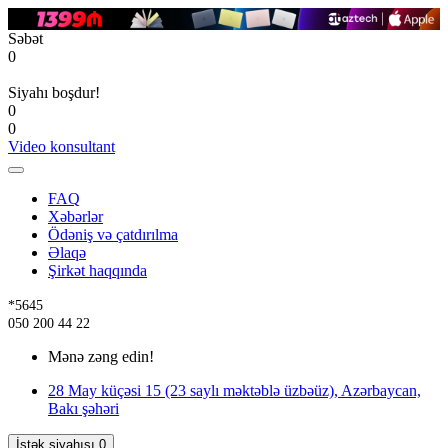
Səbət
0
Siyahı boşdur!
0
0
Video konsultant
FAQ
Xəbərlər
Ödəniş və çatdırılma
Əlaqə
Şirkət haqqında
*5645
050 200 44 22
Mənə zəng edin!
28 May küçəsi 15 (23 saylı məktəblə üzbəüz), Azərbaycan,
Bakı şəhəri
İstək siyahısı
0