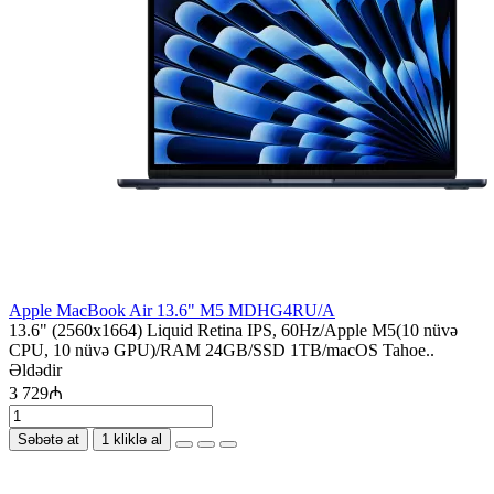
Apple MacBook Air 13.6" M5 MDHG4RU/A
13.6" (2560x1664) Liquid Retina IPS, 60Hz/Apple M5(10 nüvə
CPU, 10 nüvə GPU)/RAM 24GB/SSD 1TB/macOS Tahoe..
Əldədir
3 729₼
Səbətə at
1 kliklə al