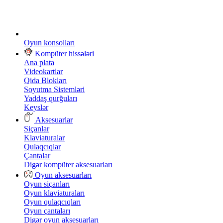
Oyun konsolları
Kompüter hissələri
Ana plata
Videokartlar
Qida Blokları
Soyutma Sistemləri
Yaddaş qurğuları
Keyslər
Aksesuarlar
Siçanlar
Klaviaturalar
Qulaqcıqlar
Çantalar
Digər kompüter aksesuarları
Oyun aksesuarları
Oyun siçanları
Oyun klaviaturaları
Oyun qulaqcıqları
Oyun çantaları
Digər oyun aksesuarları