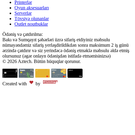
Printerlər
Oyun aksesuarları
Serverlər
Tövsiyə olunanlar
Outlet noutbuklar
Ödəniş və çatdırılma:
Bakı və Sumqayıt şəhərləri üzrə sifariş etdiyiniz məhsulu
nümayəndəmiz sifariş yerləşdirildikdən sonra maksimum 2 iş günü
ərzində çatdırır və siz yerindəcə ödəniş etməklə məhsulu əldə etmiş
olursunuz (əgər onlayn ödənişdən istifadə etməmisinizsə)
© 2026 Aztech. Bütün hüquqlar qorunur.
Created with
by