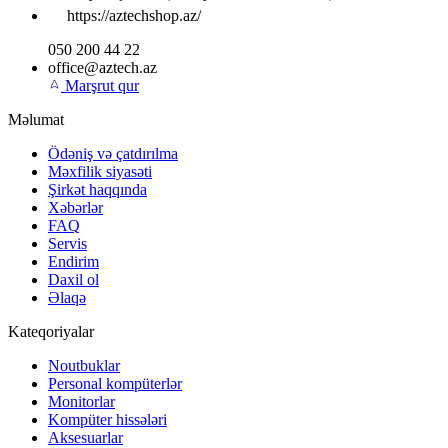
https://aztechshop.az/
050 200 44 22
office@aztech.az
Marşrut qur
Məlumat
Ödəniş və çatdırılma
Məxfilik siyasəti
Şirkət haqqında
Xəbərlər
FAQ
Servis
Endirim
Daxil ol
Əlaqə
Kateqoriyalar
Noutbuklar
Personal kompüterlər
Monitorlar
Kompüter hissələri
Aksesuarlar