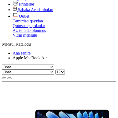
Printerlər
Şəbəkə Avadanlıqları
Outlet
Təmirdən qayıdan
Qutusu açıq olanlar
Az istifadə olunmuş
Vitrin məhsulu
Məhsul Kataloqu
Ana səhifə
Apple MacBook Air