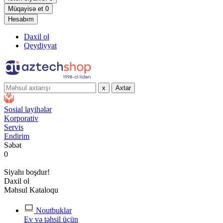
Müqayisə et
0
Hesabım
Daxil ol
Qeydiyyat
x
Axtar
Sosial layihələr
Korporativ
Servis
Endirim
Səbət
0
Siyahı boşdur!
Daxil ol
Məhsul Kataloqu
Noutbuklar
Ev və təhsil üçün