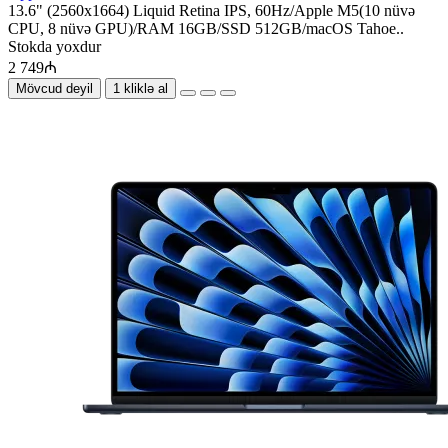
13.6" (2560x1664) Liquid Retina IPS, 60Hz/Apple M5(10 nüvə
CPU, 8 nüvə GPU)/RAM 16GB/SSD 512GB/macOS Tahoe..
Stokda yoxdur
2 749₼
Mövcud deyil
1 kliklə al