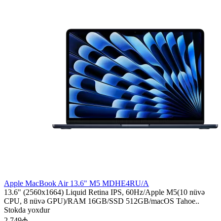
Apple MacBook Air 13.6" M5 MDHE4RU/A
13.6" (2560x1664) Liquid Retina IPS, 60Hz/Apple M5(10 nüvə
CPU, 8 nüvə GPU)/RAM 16GB/SSD 512GB/macOS Tahoe..
Stokda yoxdur
2 749₼