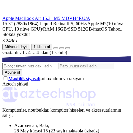
Apple MacBook Air 15.3" M5 MDVH4RU/A
15.3" (2880x1864) Liquid Retina IPS, 60Hz/Apple M5(10 nüvə
CPU, 10 nüvə GPU)/RAM 16GB/SSD 512GB/macOS Tahoe..
Stokda yoxdur
3 249₼
Mövcud deyil
1 kliklə al
Göstərilir: 1 . 4 -ə 4 -dən (1 səhifə)
Abunə ol
Məxfilik siyasəti
-ni oxudum və razıyam
Aztech şirkəti
Kompüterlər, noutbuklar, kompüter hissələri və aksessuarlarının
satışı.
Azərbaycan
,
Bakı
,
28 May küçəsi 15
(23 saylı məktəblə üzbəüz)